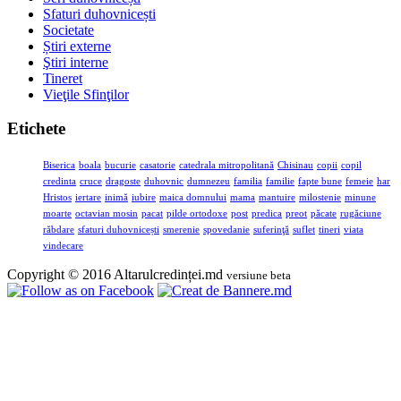
Sfaturi duhovnicești
Societate
Știri externe
Ştiri interne
Tineret
Vieţile Sfinţilor
Etichete
Biserica
boala
bucurie
casatorie
catedrala mitropolitană
Chisinau
copii
copil
credinta
cruce
dragoste
duhovnic
dumnezeu
familia
familie
fapte bune
femeie
har
Hristos
iertare
inimă
iubire
maica domnului
mama
mantuire
milostenie
minune
moarte
octavian mosin
pacat
pilde ortodoxe
post
predica
preot
păcate
rugăciune
răbdare
sfaturi duhovnicești
smerenie
spovedanie
suferinţă
suflet
tineri
viata
vindecare
Copyright © 2016 Altarulcredinței.md
versiune beta