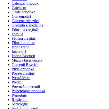
Calendar ortodox
Catehism
Citate ortodoxe
Comemorări
Comentariile zilei
Credință și medicină
Educația creștină
Familia
Femeia creștină
Filme ortodoxe
Iconografie
Interviuri
Istoria Bisericii
Muzica bisericească
Oamenii Bisericii
Pilde ortodoxe
Poezie creştină
Postul Mare
Predici
Provocările vremii
Psihoterapie ortodoxă
Reportaje
Rugăciuni
Sectologie
Seri duhovnicești