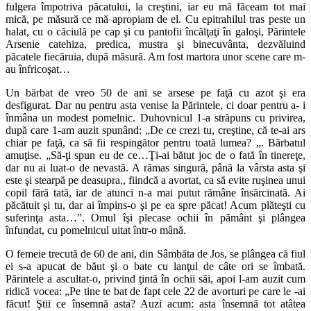
fulgera împotriva păcatului, la creştini, iar eu mă făceam tot mai
mică, pe măsură ce mă apropiam de el. Cu epitrahilul tras peste un
halat, cu o căciulă pe cap şi cu pantofii încălţaţi în galoşi, Părintele
Arsenie catehiza, predica, mustra şi binecuvânta, dezvăluind
păcatele fiecăruia, după măsură. Am fost martora unor scene care m-
au înfricoşat…
Un bărbat de vreo 50 de ani se arsese pe faţă cu azot şi era
desfigurat. Dar nu pentru asta venise la Părintele, ci doar pentru a- i
înmâna un modest pomelnic. Duhovnicul 1-a străpuns cu privirea,
după care 1-am auzit spunând: „De ce crezi tu, creştine, că te-ai ars
chiar pe faţă, ca să fii respingător pentru toată lumea? „. Bărbatul
amuţise. „Să-ţi spun eu de ce…Ţi-ai bătut joc de o fată în tinereţe,
dar nu ai luat-o de nevastă. A rămas singură, până la vârsta asta şi
este şi stearpă pe deasupra,, fiindcă a avortat, ca să evite ruşinea unui
copil fără tată, iar de atunci n-a mai putut rămâne însărcinată. Ai
păcătuit şi tu, dar ai împins-o şi pe ea spre păcat! Acum plăteşti cu
suferinţa asta…”. Omul îşi plecase ochii în pământ şi plângea
înfundat, cu pomelnicul uitat într-o mână.
O femeie trecută de 60 de ani, din Sâmbăta de Jos, se plângea că fiul
ei s-a apucat de băut şi o bate cu lanţul de câte ori se îmbată.
Părintele a ascultat-o, privind ţintă în ochii săi, apoi l-am auzit cum
ridică vocea: „Pe tine te bat de fapt cele 22 de avorturi pe care le -ai
făcut! Ştii ce însemnă asta? Auzi acum: asta însemnă tot atâtea