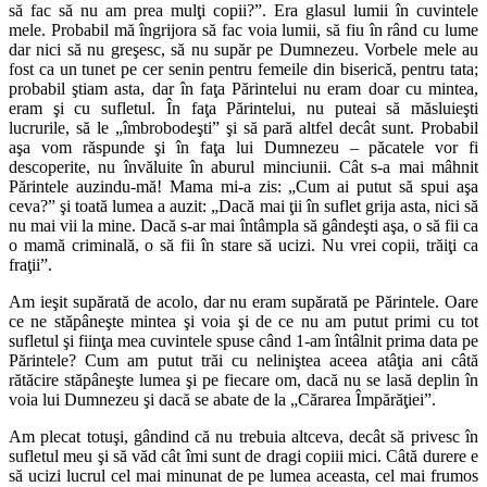
să fac să nu am prea mulţi copii?”. Era glasul lumii în cuvintele
mele. Probabil mă îngrijora să fac voia lumii, să fiu în rând cu lume
dar nici să nu greşesc, să nu supăr pe Dumnezeu. Vorbele mele au
fost ca un tunet pe cer senin pentru femeile din biserică, pentru tata;
probabil ştiam asta, dar în faţa Părintelui nu eram doar cu mintea,
eram şi cu sufletul. În faţa Părintelui, nu puteai să măsluieşti
lucrurile, să le „îmbrobodeşti” şi să pară altfel decât sunt. Probabil
aşa vom răspunde şi în faţa lui Dumnezeu – păcatele vor fi
descoperite, nu învăluite în aburul minciunii. Cât s-a mai mâhnit
Părintele auzindu-mă! Mama mi-a zis: „Cum ai putut să spui aşa
ceva?” şi toată lumea a auzit: „Dacă mai ţii în suflet grija asta, nici să
nu mai vii la mine. Dacă s-ar mai întâmpla să gândeşti aşa, o să fii ca
o mamă criminală, o să fii în stare să ucizi. Nu vrei copii, trăiţi ca
fraţii”.
Am ieşit supărată de acolo, dar nu eram supărată pe Părintele. Oare
ce ne stăpâneşte mintea şi voia şi de ce nu am putut primi cu tot
sufletul şi fiinţa mea cuvintele spuse când 1-am întâlnit prima data pe
Părintele? Cum am putut trăi cu neliniştea aceea atâţia ani câtă
rătăcire stăpâneşte lumea şi pe fiecare om, dacă nu se lasă deplin în
voia lui Dumnezeu şi dacă se abate de la „Cărarea Împărăţiei”.
Am plecat totuşi, gândind că nu trebuia altceva, decât să privesc în
sufletul meu şi să văd cât îmi sunt de dragi copiii mici. Câtă durere e
să ucizi lucrul cel mai minunat de pe lumea aceasta, cel mai frumos