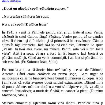
duhovnicești
„Dacă nu alăptaţi copii,veţi alăpta cancer!”
„Nu creşteţi câini creşteţi copii.
Nu vreţi copii? Trăiţi ca fraţii”
În 1941 a venit la Părintele pentru sfat şi un frate al meu Vasile,
căsătorit în satul Calbor, lângă Făgăraş. Venise pentru că se gândea
că va fi chemat şi el în război şi să primească binecuvântare. Când a
ajuns în faţa Părintelui, fără să-i spună cine este, Părintele i-a spus:
„Vasile, tu ţi-ai ales avere, nu muiere. Pentru asta vei suferi toată
viaţa”. Atât i-a spus. Şi aşa a fost. El îşi luase o fată bogată cu
pământ nesfârşit. Când au venit comuniştii, i-au luat şi pământul de
sub casa lui. (Pr. Sofonea Ioan, Sibiu)
Eu sunt la a doua căsătorie, binecuvântată şi aceasta de Părintele
Arsenie. Când eram căsătorit cu prima soţie, 1-am rugat să
mijlocească ca să ne binecuvânteze bunul Dumnezeu cu copii. Apoi
i-am spus că soţia avusese două sarcini extrauterine. Dânsul mi-a
răspuns: „Minte, mă, dar dacă n-a vrut să alăpteze copii, va alăpta
cancer”. Într-adevăr, a murit de tânără, cu cancer la piept. (Dumitru
Matronea, Sibiu)
Stăteam cuminte şi aşteptam să-mi vină rândul. Păriniele tuna şi