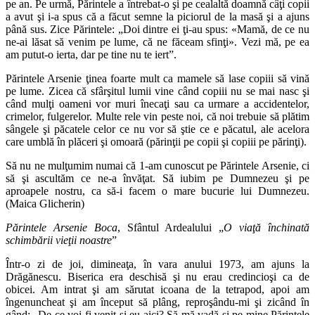
pe an. Pe urmă, Părintele a întrebat-o şi pe cealaltă doamnă câţi copii
a avut şi i-a spus că a făcut semne la piciorul de la masă şi a ajuns
până sus. Zice Părintele: „Doi dintre ei ţi-au spus: «Mamă, de ce nu
ne-ai lăsat să venim pe lume, că ne făceam sfinţi». Vezi mă, pe ea
am putut-o ierta, dar pe tine nu te iert”.
Părintele Arsenie ţinea foarte mult ca mamele să lase copiii să vină
pe lume. Zicea că sfârşitul lumii vine când copiii nu se mai nasc şi
când mulţi oameni vor muri înecaţi sau ca urmare a accidentelor,
crimelor, fulgerelor. Multe rele vin peste noi, că noi trebuie să plătim
sângele şi păcatele celor ce nu vor să ştie ce e păcatul, ale acelora
care umblă în plăceri şi omoară (părinţii pe copii şi copiii pe părinţi).
Să nu ne mulţumim numai că 1-am cunoscut pe Părintele Arsenie, ci
să şi ascultăm ce ne-a învăţat. Să iubim pe Dumnezeu şi pe
aproapele nostru, ca să-i facem o mare bucurie lui Dumnezeu.
(Maica Glicherin)
Părintele Arsenie Boca
, Sfântul Ardealului „
O viaţă închinată
schimbării vieţii noastre
”
Într-o zi de joi, dimineaţa, în vara anului 1973, am ajuns la
Drăgănescu. Biserica era deschisă şi nu erau credincioşi ca de
obicei. Am intrat şi am sărutat icoana de la tetrapod, apoi am
îngenuncheat şi am început să plâng, reproşându-mi şi zicând în
gând: „De ce voi fi venit şi eu aici? Să mă vadă şi pe mine Părintele