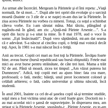
Au urmat alte încercări. Mergeam la Părintele şi el îmi repeta: „Viaţă
normală, fie să mori…”. După alte trei opriri din evoluţie şi o sarcină
moartă (înainte cu 3 zile de a se naşte) m-am dus iar la Părintele. În
ziua aceea Părintele nu vorbea cu nimeni. Totuşi, cu soţul a schimbat
câteva vorbe. Eu i-am sărutat mâna. Mai târziu, plângând şi
rugându-mă în gând, am zis: „Ajută-mă Părinte Arsenie…”. S-a
oprit din lucru şi s-a uitat la mine. În 8 mai 1978, aud o voce în
somn: „Eşti însărcinată!”. După vreo săptămână, mi-am dat seama
că e adevărat. S-a născut al cincilea copil, o fetiţă mai voinică decât
toţi. Apoi, în 1981 s-a mai născut încă o fetiţă.
Anii au trecut. Copiii cei mari au fost toţi la Părintele. Învăţau foarte
bine, aveau burse (bursă republicană sau bursă obişnuită). Fetele mai
mici au avut burse pentru străinătate, de câte trei luni. Mama a trăit
92 de ani. Până să moară, zicea tot timpul: „Am văzut puterea lui
Dumnezeu”. Adică, toţi copiii mei au ajuns bine: fata cea mare,
profesoară; o fată, medic; băieţii, unul preot locotenent colonel şi
celălalt arhiereu; o fată, cadru universitar şi ultima născută, încă
studentă.
În anul 2001, înainte ca cel de-al şaselea copil să-şi termine studiile,
soţul meu a fost victima unui atac de cord foarte grav. Doctorii nu i-
au mai acordat nici o şansă de supravieţuire. În disperarea mea, am
strigat şi la Părintele Arsenie, spunându-i: „Părinte Arsenie, eu te-am