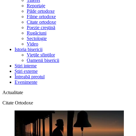
Tineret
Reportaje
Pilde ortodoxe
Filme ortodoxe
Citate ortodoxe
Poezie creştină
Rugăciuni
Sectologie
Video
Istoria bisericii
Vieţile sfinţilor
Oamenii bisericii
Ştiri interne
Știri externe
Întreabă preotul
Evenimente
Actualitate
Citate Ortodoxe