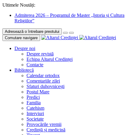
Ultimele Noutăți:
Admiterea 2026 – Programul de Master „Istoria și Cultura
Religiilor”
Adresează o întrebare preotului
Comutare navigare
Despre noi
Despre revistă
Echipa Altarul Credinței
Contacte
Bibliotecă
Calendar ortodox
Comentariile zilei
Sfaturi duhovnicești
Postul Mare
Predici
Familia
Catehism
Interviuri
Societate
Provocările vremii
Credință și medicină