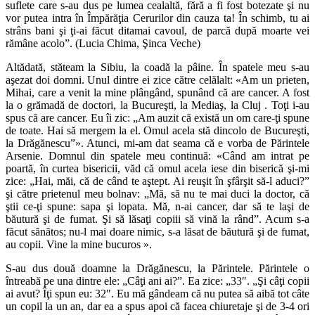
suflete care s-au dus pe lumea cealaltă, fără a fi fost botezate şi nu
vor putea intra în Împărăţia Cerurilor din cauza ta! În schimb, tu ai
strâns bani şi ţi-ai făcut ditamai cavoul, de parcă după moarte vei
rămâne acolo”. (Lucia Chima, Şinca Veche)
Altădată, stăteam la Sibiu, la coadă la pâine. În spatele meu s-au
aşezat doi domni. Unul dintre ei zice către celălalt: «Am un prieten,
Mihai, care a venit la mine plângând, spunând că are cancer. A fost
la o grămadă de doctori, la Bucureşti, la Mediaş, la Cluj . Toţi i-au
spus că are cancer. Eu îi zic: „Am auzit că există un om care-ţi spune
de toate. Hai să mergem la el. Omul acela stă dincolo de Bucureşti,
la Drăgănescu”». Atunci, mi-am dat seama că e vorba de Părintele
Arsenie. Domnul din spatele meu continuă: «Când am intrat pe
poartă, în curtea bisericii, văd că omul acela iese din biserică şi-mi
zice: „Hai, măi, că de când te aştept. Ai reuşit în şfârşit să-l aduci?”
şi către prietenul meu bolnav: „Mă, să nu te mai duci la doctor, că
ştii ce-ţi spune: sapa şi lopata. Mă, n-ai cancer, dar să te laşi de
băutură şi de fumat. Şi să lăsaţi copiii să vină la rând”. Acum s-a
făcut sănătos; nu-l mai doare nimic, s-a lăsat de băutură şi de fumat,
au copii. Vine la mine bucuros ».
S-au dus două doamne la Drăgănescu, la Părintele. Părintele o
întreabă pe una dintre ele: „Câţi ani ai?”. Ea zice: „33″. „Şi câţi copii
ai avut? Îţi spun eu: 32″. Eu mă gândeam că nu putea să aibă tot câte
un copil la un an, dar ea a spus apoi că facea chiuretaje şi de 3-4 ori