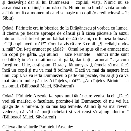
şi desăvârşit dar al lui Dumnezeu – copilul, viaţa. Nimic nu se
aseamănă cu o fiinţă nou născută. Nimic nu schimbă viaţa omului
atât de mult ca momentul când se naşte un copil.(o credincioasă – 2;
Sibiu)
Odată, Părintele era în biserica de la Drăgănescu şi vorbea cu lumea.
Îl chema pe fiecare aproape de dânsul şi îi zicea păcatele în auzul
tuturor. L-a întrebat pe un bărbat de 46 de ani, cu femeia bolnavă:
„Câţi copii aveţi, măi?”. Omul a zis că are 3 copii. „Şi ceilalţi unde-
s, măi? Ori i-aţi aruncat pe gârlă?”. Omul i-a spus că n-a aruncat nici
un copil pe gârlă. „Şi atunci – zice Părintele – atunci unde sunt
ceilalţi? Ştiu că nu i-aţi înecat în gârlă, dar i-aţi „ aruncat ” aşa cum
faceţi voi. Uite, ce-ţi spun. Du-te şi lămureşte- ţi, femeia să mai facă
încă un copil şi nu va mai fi bolnavă. Dacă va mai da naştere încă
unui copil, vă va ierta Dumnezeu o parte din păcate, dar să ştiţi că vă
mai rămân multe păcate. Ai înţeles, măi?”. „Am înţeles Părinte” – a
zis omul. (Biliboacă Matei, Săvăstreni)
Odată, Părintele Arsenie i-a spus unui tânăr care venise la el: „Dacă
vrei să mai.faci o facultate, promite-i lui Dumnezeu că nu vei lua
şpagă de la nimeni. Şi să mai laşi femeile. Atunci îţi va mai reveni
vederea, că văd că porţi ochelari şi vei reuşi să ajungi doctor ”
(Biliboacă Matei, Săvăstreni)
Câteva din sfaturile Parintelui Arsenie: