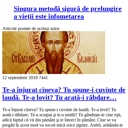
Singura metodă sigură de prelungire
a vieţii este înfometarea
Articole postate de același autor
12 septembrie 2018
7441
Te-a înjurat cineva? Tu spune-i cuvinte de
laudă. Te-a lovit? Tu arată-i răbdare…
Te-a înjurat cineva? Tu spune-i cuvinte de laudă. Te-a lovit? Tu
arată-i răbdare. Te-a scuipat şi te-a umilit? Tu gândeşte-te cine eşti,
adică faptul că vii din pământ şi te întorci în pământ. Cine se va
pregăti în acest mod va socoti mică orice jignire. Astfel, arătându-te