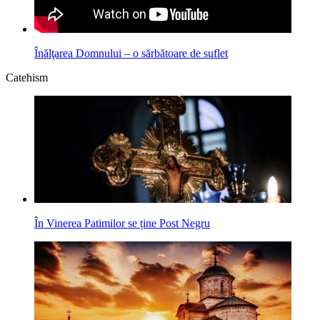
Înălţarea Domnului – o sărbătoare de suflet
Catehism
În Vinerea Patimilor se ține Post Negru