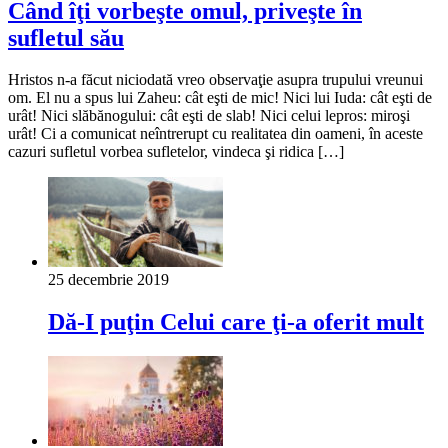
Când îţi vorbeşte omul, priveşte în
sufletul său
Hristos n-a făcut niciodată vreo observaţie asupra trupului vreunui
om. El nu a spus lui Zaheu: cât eşti de mic! Nici lui Iuda: cât eşti de
urât! Nici slăbănogului: cât eşti de slab! Nici celui lepros: miroşi
urât! Ci a comunicat neîntrerupt cu realitatea din oameni, în aceste
cazuri sufletul vorbea sufletelor, vindeca şi ridica […]
25 decembrie 2019
Dă-I puţin Celui care ţi-a oferit mult