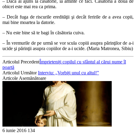
– Dacă ai ajuns la căsătorie, ia aminte ce faci. Căsătoria a doua de
obicei este mai rea ca prima.
– Decât fuga de riscurile eredităţii şi decât feririle de a avea copii,
mai bine moartea la datorie.
– Nu este bine să te bagi în căsătoria cuiva.
– În vremurile de pe urmă se vor scula copiii asupra părinţilor de a-i
ucide şi părinţii asupra copiilor de a-i ucide. (Maria Matronea, Sibiu)
Articolul Precedent
Împrieteniți copilul cu sfântul al cărui nume îl
poartă
Articolul Următor
Interviu: „Vorbiți unul cu altul!”
Articole Asemănătoare
6 iunie 2016
134