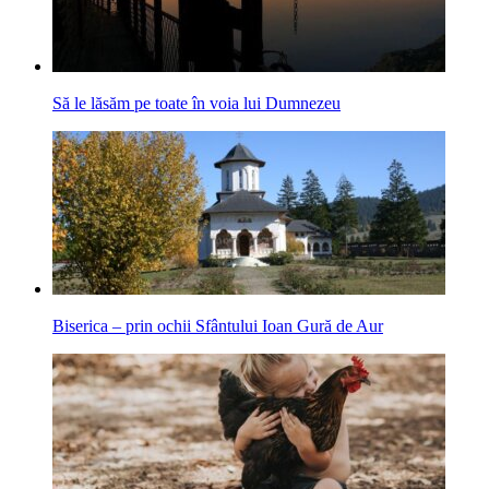
Să le lăsăm pe toate în voia lui Dumnezeu
Biserica – prin ochii Sfântului Ioan Gură de Aur