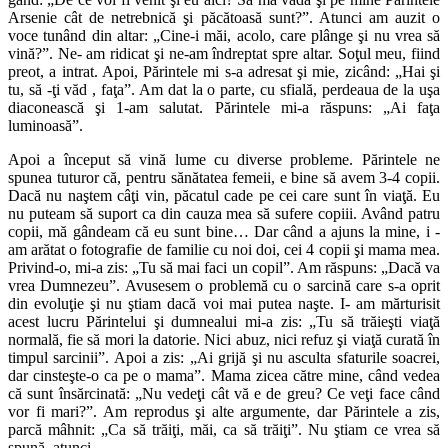
Arsenie cât de netrebnică şi păcătoasă sunt?”. Atunci am auzit o
voce tunând din altar: „Cine-i măi, acolo, care plânge şi nu vrea să
vină?”. Ne- am ridicat şi ne-am îndreptat spre altar. Soţul meu, fiind
preot, a intrat. Apoi, Părintele mi s-a adresat şi mie, zicând: „Hai şi
tu, să -ţi văd , faţa”. Am dat la o parte, cu sfială, perdeaua de la uşa
diaconească şi 1-am salutat. Părintele mi-a răspuns: „Ai faţa
luminoasă”.
Apoi a început să vină lume cu diverse probleme. Părintele ne
spunea tuturor că, pentru sănătatea femeii, e bine să avem 3-4 copii.
Dacă nu naştem câţi vin, păcatul cade pe cei care sunt în viaţă. Eu
nu puteam să suport ca din cauza mea să sufere copiii. Având patru
copii, mă gândeam că eu sunt bine… Dar când a ajuns la mine, i -
am arătat o fotografie de familie cu noi doi, cei 4 copii şi mama mea.
Privind-o, mi-a zis: „Tu să mai faci un copil”. Am răspuns: „Dacă va
vrea Dumnezeu”. Avusesem o problemă cu o sarcină care s-a oprit
din evoluţie şi nu ştiam dacă voi mai putea naşte. I- am mărturisit
acest lucru Părintelui şi dumnealui mi-a zis: „Tu să trăieşti viaţă
normală, fie să mori la datorie. Nici abuz, nici refuz şi viaţă curată în
timpul sarcinii”. Apoi a zis: „Ai grijă şi nu asculta sfaturile soacrei,
dar cinsteşte-o ca pe o mama”. Mama zicea către mine, când vedea
că sunt însărcinată: „Nu vedeţi cât vă e de greu? Ce veţi face când
vor fi mari?”. Am reprodus şi alte argumente, dar Părintele a zis,
parcă mâhnit: „Ca să trăiţi, măi, ca să trăiţi”. Nu ştiam ce vrea să
spună, atunci.