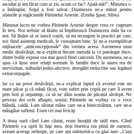
ascultat şi am făcut cum ai zis, acum ce fac? Ajută-mă!”. Minunea s-
a întâmplat. Soţul a fost salvat. Dumnezeu ne-a miluit pentru
sfaturile şi rugăciunile Părintelui Arsenie. (Emilia Şpan, Sibiu)
Minunat lucru ne vorbea Părintele Arsenie despre ceea ce cugetam
în tren. Noi trebuie să lăsăm să împlinească Dumnezeu mila Sa cu
noi. Să lăsăm să se nască copiii, să nu recurgem la practici pe care,
noi fiind asistenţi medicali, le cunoşteam bine. Şi ne-a exemplificat
mijloacele „anticoncepţionale” din vremea aceea. Asemenea unui
medic desăvârşit, ne-a explicat fiecare metodă la ce patologie duce,
dintre bolile expuse cea mai gravă fiind cancerul. De asemenea, ne-a
spus că lipsa unor relaţii normale în familie duce la starea rea de
nervozitate, tulburări psiho-afective, dereglări endocrine sau legături
extraconjugale.
Iar ca un preot desăvârşit, ne-a explicat faptul că avortul este un
mare păcat şi că odată făcut, vom suferi prin copiii pe care îi avem
prin boli şi neputinţe, ca să ne dăm seama de păcatul săvârşit. Ne
priveau doi ochi albaştri, senini; Părintele ne vorbea cu o voce
blândă, caldă. I-am sărutat mâna care ne-a binecuvântat, care ne-a
mângâiat sufletul. Eram cei mai fericiţi.
A doua oară când l-am căutat, eram însoţită de tatăl meu. Când
Părintele s-a oprit în faţa mea, deşi biserica era plină de oameni,
aveam aceeaşi nelinişte, pe care am mărturisit-o cu glas tare: „Cum