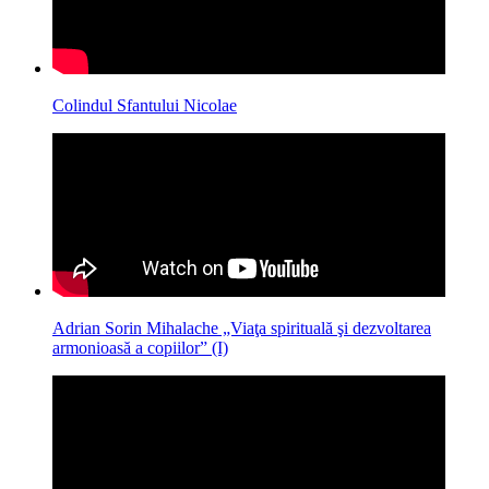
Colindul Sfantului Nicolae
Adrian Sorin Mihalache „Viaţa spirituală şi dezvoltarea
armonioasă a copiilor” (I)