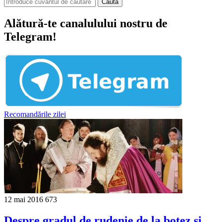
Căută
Alătură-te canalulului nostru de
Telegram!
Recomandările zilei
12 mai 2016
673
Despre gradul de rudenie de la botez și