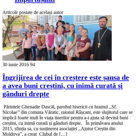
Articole postate de același autor
30 iunie 2016
94
Îngrijirea de cei în creștere este șansa de
a avea buni creștini, cu inimă curată și
gânduri drepte
Părintele Ghenadie Dascăl, parohul bisericii cu hramul ,,Sf.
Nicolae’’ din comuna Văratic, raionul Râșcani, este slujitorul care se
implică foarte mult în viața tinerilor pentru a-i ajuta să devină buni
creștini, cu inimă curată și gânduri drepte. În primăvara anului
2015, sfinția sa, cu susținerea asociației ,,Ajutor Creștin din
Moldova”, a creat Clubul de […]