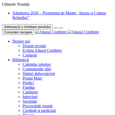
Ultimele Noutăți:
Admiterea 2026 – Programul de Master „Istoria și Cultura
Religiilor”
Adresează o întrebare preotului
Comutare navigare
Despre noi
Despre revistă
Echipa Altarul Credinței
Contacte
Bibliotecă
Calendar ortodox
Comentariile zilei
Sfaturi duhovnicești
Postul Mare
Predici
Familia
Catehism
Interviuri
Societate
Provocările vremii
Credință și medicină