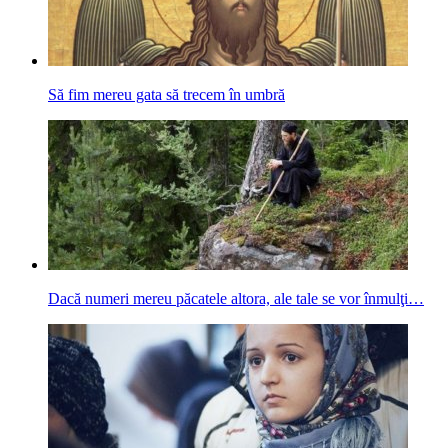
Să fim mereu gata să trecem în umbră
Dacă numeri mereu păcatele altora, ale tale se vor înmulţi…