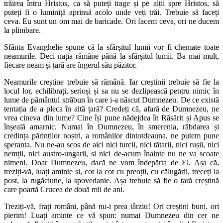
trăirea întru Hristos, ca să puteți trage și pe alții spre Hristos, să
puteți fi o luminiță aprinsă acolo unde veți trăi. Trebuie să faceți
ceva. Eu sunt un om mai de baricade. Ori facem ceva, ori ne ducem
la plimbare.
Sfânta Evanghelie spune că la sfârșitul lumii vor fi chemate toate
neamurile. Deci nația rămâne până la sfârșitul lumii. Ba mai mult,
fiecare neam și țară are îngerul său păzitor.
Neamurile creștine trebuie să rămână. Iar creștinii trebuie să fie la
locul lor, echilibrați, serioși și sa nu se dezlipească pentru nimic în
lume de pământul străbun în care i-a născut Dumnezeu. De ce există
tentația de a pleca în altă țară? Credeți că, afară de Dumnezeu, ne
vrea cineva din lume? Cine își pune nădejdea în Răsărit și Apus se
înșeală amarnic. Numai în Dumnezeu, în smerenia, răbdarea și
credința părinților noștri, a românilor dintotdeauna, ne putem pune
speranta. Nu ne-au scos de aici nici turcii, nici tătarii, nici rușii, nici
nemții, nici austro-ungarii, si nici de-acum înainte nu ne va scoate
nimeni. Doar Dumnezeu, dacă ne vom îndepărta de El. Așa că,
treziți-vă, luați aminte și, cot la cot cu preoții, cu călugării, treceți la
post, la rugăciune, la spovedanie. Așa trebuie să fie o țară creștină
care poartă Crucea de două mii de ani.
Treziți-vă, frați români, până nu-i prea târziu! Ori creștini buni, ori
pierim! Luați aminte ce vă spun: numai Dumnezeu din cer ne