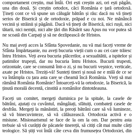
comportament creștin, mai întâi. Ori ești creștin azi, ori ești păgân,
una din două. Și creștin ortodox, căci România e țară ortodoxă.
Țineți cont ce vă spune un călugăr bătrân și rău: dacă nu vă țineți
serios de Biserică și de ortodoxie, prăpad e cu noi. Ne mănâncă
vecinii și străinii și păgânii. Dacă vă țineți de Biserică, nici rușii, nici
tătarii, nici nemții, nici alte țări din Răsărit sau Apus nu vor putea să
ne scoată din Carpați și să ne dezlipească de Hristos.
Nu mai aveți acces la Sfânta Spovedanie, nu vă mai faceți vreme de
Sfânta Împărtașanie, nu aveți bucuria vieții cum o au cei care trăiesc
întru Hristos. Veți avea bucuria plăcerilor, a sexualitătii, a ispitelor și
patimilor trupești, dar nu bucuria întru Hristos. Bucurii trupesti,
orizontale, care se consumă într-o zi, și nu bucurii veșnice, verticale,
axate pe Hristos. Treziți-vă! Sunteți tineri și nouă ne e milă de ce se
va întâmpla cu țara asta care se cheamă încă România. Vreți să mai
rămână România Românie? Întoarceți-vă la ortodoxie, la Biserică, la
ținută morală decentă, cinstită a românilor dintotdeauna.
Faceți un comitet, mergeți duminica pe la spitale, la casele de
bătrâni, ajutați cu cuvântul, mângâiați, sfătuiți, combateți casele de
desfrâu. Mergeți la mănăstiri, la preoți bătrâni care să vă lumineze,
să vă binecuvinteze, să vă călăuzească. Ortodoxia activă e o
misiune. Misionarismul se face de la om la om. Dar pentru asta
trebuie să vă curățiți de păcatele tinereții, să citiți cât mai multe cărți
teologice. Să știți voi întâi câte ceva din frumusețea Ortodoxiei, din