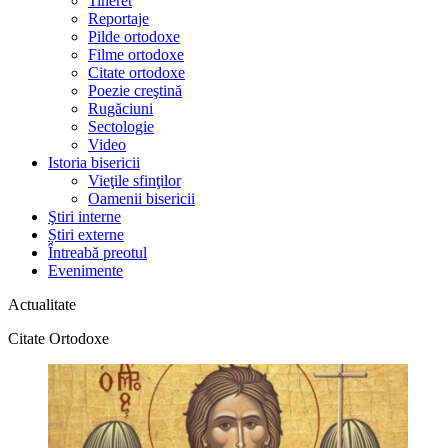
Tineret
Reportaje
Pilde ortodoxe
Filme ortodoxe
Citate ortodoxe
Poezie creştină
Rugăciuni
Sectologie
Video
Istoria bisericii
Vieţile sfinţilor
Oamenii bisericii
Ştiri interne
Știri externe
Întreabă preotul
Evenimente
Actualitate
Citate Ortodoxe