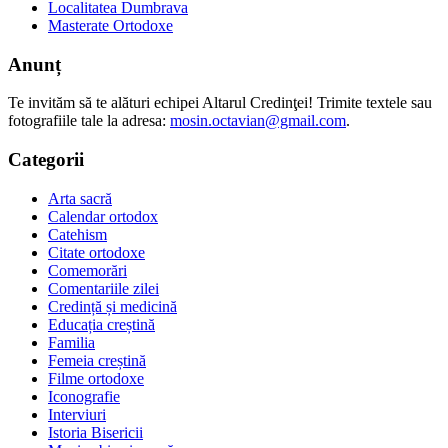
Localitatea Dumbrava
Masterate Ortodoxe
Anunț
Te invităm să te alături echipei Altarul Credinţei! Trimite textele sau
fotografiile tale la adresa:
mosin.octavian@gmail.com
.
Categorii
Arta sacră
Calendar ortodox
Catehism
Citate ortodoxe
Comemorări
Comentariile zilei
Credință și medicină
Educația creștină
Familia
Femeia creștină
Filme ortodoxe
Iconografie
Interviuri
Istoria Bisericii