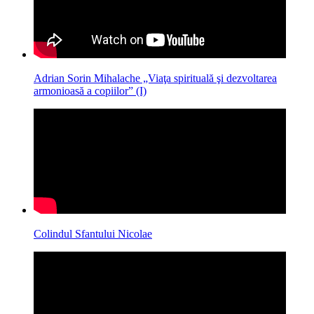
Adrian Sorin Mihalache „Viaţa spirituală şi dezvoltarea
armonioasă a copiilor” (I)
Colindul Sfantului Nicolae