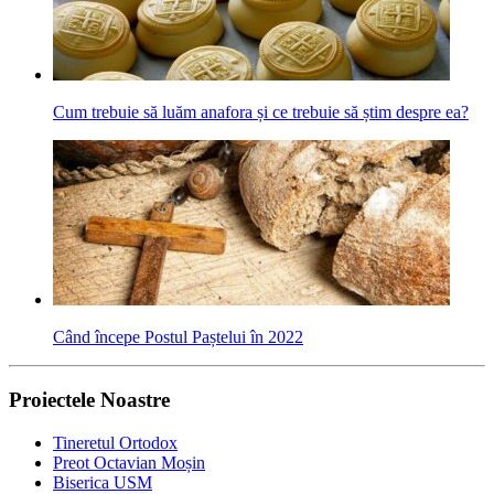
Cum trebuie să luăm anafora și ce trebuie să știm despre ea?
Când începe Postul Paștelui în 2022
Proiectele Noastre
Tineretul Ortodox
Preot Octavian Moșin
Biserica USM