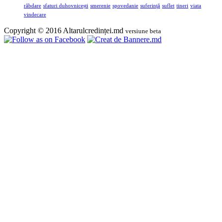
răbdare
sfaturi duhovnicești
smerenie
spovedanie
suferinţă
suflet
tineri
viata
vindecare
Copyright © 2016 Altarulcredinței.md
versiune beta