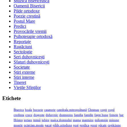
Muzica bisericească
Oamenii Bisericii
Pilde ortodoxe
Poezie creştină
Postul Mare
Predici
Provocările vremii
Psihoterapie ortodoxă
Reportaje
Rugăciuni
Sectologie
Seri duhovnicești
Sfaturi duhovnicești
Societate
Știri externe
Ştiri interne
Tineret
Vieţile Sfinţilor
Etichete
Biserica
boala
bucurie
casatorie
catedrala mitropolitană
Chisinau
copii
copil
credinta
cruce
dragoste
duhovnic
dumnezeu
familia
familie
fapte bune
femeie
har
Hristos
iertare
inimă
iubire
maica domnului
mama
mantuire
milostenie
minune
moarte
octavian mosin
pacat
pilde ortodoxe
post
predica
preot
păcate
rugăciune