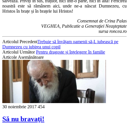
salvează. Priviți în sus, fraților, nici într-o parte, nici în alta! Fericirea
noastră este să rămânem aici, unde ne-a născut Dumnezeu, cu
Hristos în brațe și în brațele lui Hristos!
Consemnat de Crina Palas
VEGHEA, Publicatie a Generaţiei Neaşteptate
sursa roncea.ro
Articolul Precedent
Trebuie să învățam oamenii să-L iubească pe
Dumnezeu cu iubirea unui copil
Articolul Următor
Pentru dragoste și înțelegere în familie
Articole Asemănătoare
30 noiembrie 2017
454
Să nu bravaţi!