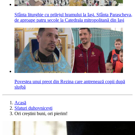
Sfânta liturghie cu prilejul hramului la Iași. Sfânta Parascheva,
de aproape patru secole la Catedrala mitropolitană din Iași
Povestea unui preot din Rezina care antrenează copii după
slujbă
Acasă
Sfaturi duhovnicești
Ori creștini buni, ori pierim!