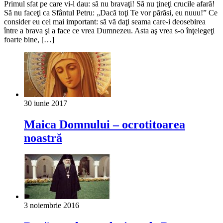
Primul sfat pe care vi-l dau: să nu bravaţi! Să nu ţineţi crucile afară!
Să nu faceţi ca Sfântul Petru: „Dacă toţi Te vor părăsi, eu nuuu!” Ce
consider eu cel mai important: să vă daţi seama care-i deosebirea
între a brava şi a face ce vrea Dumnezeu. Asta aş vrea s-o înţelegeţi
foarte bine, […]
30 iunie 2017
Maica Domnului – ocrotitoarea
noastră
3 noiembrie 2016