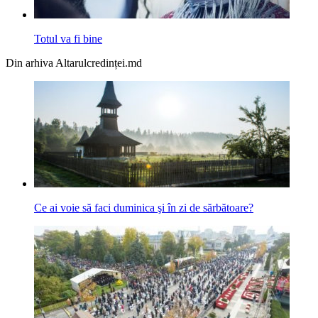
Totul va fi bine
Din arhiva Altarulcredinței.md
Ce ai voie să faci duminica şi în zi de sărbătoare?