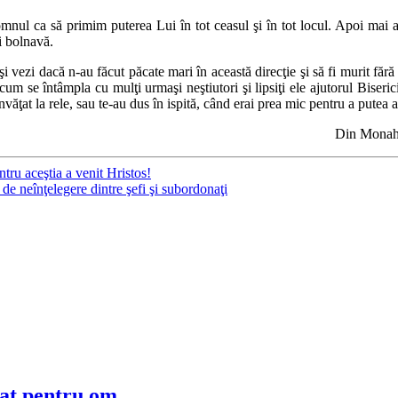
nul ca să primim puterea Lui în tot ceasul şi în tot locul. Apoi mai a
i bolnavă.
şi vezi dacă n-au făcut păcate mari în această direcţie şi să fi murit fără 
 cum se întâmpla cu mulţi urmaşi neştiutori şi lipsiţi ele ajutorul Biserici
învăţat la rele, sau te-au dus în ispită, când erai prea mic pentru a putea
Din Monahia
entru aceştia a venit Hristos!
 de neînţelegere dintre şefi şi subordonaţi
at pentru om