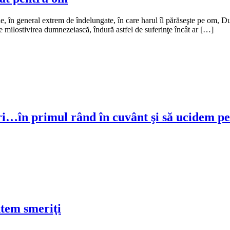
, în general extrem de îndelungate, în care harul îl părăseşte pe om, D
 de milostivirea dumnezeiască, îndură astfel de suferinţe încât ar […]
…în primul rând în cuvânt şi să ucidem pe
ntem smeriţi