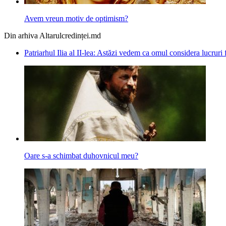
Avem vreun motiv de optimism?
Din arhiva Altarulcredinței.md
Patriarhul Ilia al II-lea: Astăzi vedem ca omul considera lucruri f
Oare s-a schimbat duhovnicul meu?