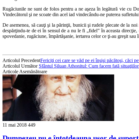
Rugăciunile ne sunt de folos pentru a ne aşeza în legătură vie cu Dom
Vindecătorul şi ne scoate din acel iad vindecându-ne puterea sufletulu
De asemenea, să cauţi şi la părinţii, bunicii şi rudele plecate de la noi 
despărţindu-te de ei în sensul de a nu le fi „fidel” în aceasta direcţie,
spovedanie, rugăciune, împărtăşanie, iertarea celor ce ţi-au greşit sau 
Articolul Precedent
Fericiţi cei care se văd pe ei înşişi păcătoşi, căci p
Articolul Următor
Sfântul Siluan Athonitul: Cum facem faţă situaţiilor
Articole Asemănătoare
11 mai 2018
449
Dumnezeu nu e întotdeauna uşor de suport