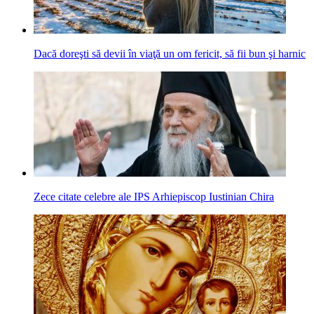
Dacă doreşti să devii în viaţă un om fericit, să fii bun şi harnic
Zece citate celebre ale IPS Arhiepiscop Iustinian Chira