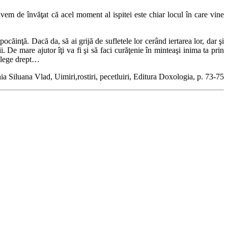
vem de învăţat că acel moment al ispitei este chiar locul în care vine
pocăinţă. Dacă da, să ai grijă de sufletele lor cerând iertarea lor, dar şi
i. De mare ajutor îţi va fi şi să faci curăţenie în minteaşi inima ta prin
 alege drept…
 Siluana Vlad, Uimiri,rostiri, pecetluiri, Editura Doxologia, p. 73-75