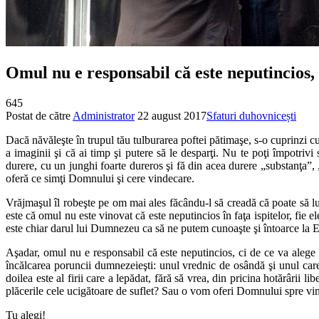
Omul nu e responsabil că este neputincios, c
645
Postat de către
Administrator
22 august 2017
Sfaturi duhovnicești
Dacă năvăleşte în trupul tău tulburarea poftei pătimaşe, s-o cuprinzi cu
a imaginii şi că ai timp şi putere să le desparţi. Nu te poţi împotriv
durere, cu un junghi foarte dureros şi fă din acea durere „substanţa”,
oferă ce simţi Domnului şi cere vindecare.
Vrăjmaşul îl robeşte pe om mai ales făcându-l să creadă că poate să lu
este că omul nu este vinovat că este neputincios în faţa ispitelor, fie 
este chiar darul lui Dumnezeu ca să ne putem cunoaşte şi întoarce la E
Aşadar, omul nu e responsabil că este neputincios, ci de ce va alege s
încălcarea poruncii dumnezeieşti: unul vrednic de osândă şi unul care 
doilea este al firii care a lepădat, fără să vrea, din pricina hotărâri
plăcerile cele ucigătoare de suflet? Sau o vom oferi Domnului spre vind
Tu alegi!