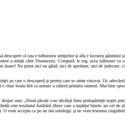
ă descoperi că una e tulburarea simţurilor şi alta e lucrarea gândului şi
ea putere a minţii către Dumnezeu. Compară, te rog, acea tulburare cu o
te doare! Nu primi nici un gând, nici de aprobare, nici de judecare, ci
inţei pe care o descoperă şi pentru care se simte vinovat. Or, adevărul
ţă e chiar boala firii ca urmare a căderii primilor oameni. Mai bine spus
despre asta: „Două păcate s-au săvârşit întru protopărinţii noştri prin
i este rezultatul hotărârii libere care a lepădat binele, iar cel de al
 firii. O vom accepta ca pe un dat ontologic şi ne vom resemna ciugulind