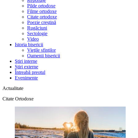
Reportaje
Pilde ortodoxe
Filme ortodoxe
Citate ortodoxe
Poezie creştină
Rugăciuni
Sectologie
Video
Istoria bisericii
Vieţile sfinţilor
Oamenii bisericii
Ştiri interne
Știri externe
Întreabă preotul
Evenimente
Actualitate
Citate Ortodoxe