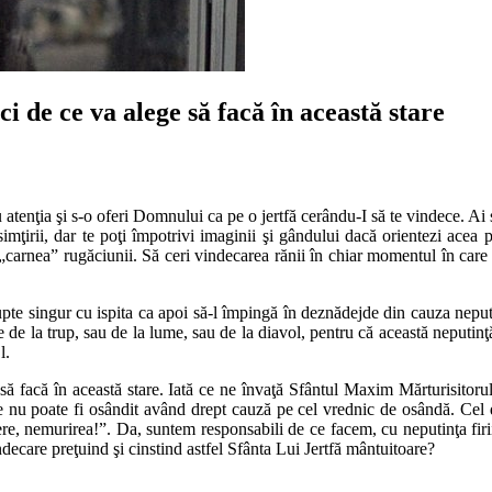
i de ce va alege să facă în această stare
 atenţia şi s-o oferi Domnului ca pe o jertfă cerându-I să te vindece. Ai s
i simţirii, dar te poţi împotrivi imaginii şi gândului dacă orientezi ac
 „carnea” rugăciunii. Să ceri vindecarea rănii în chiar momentul în care 
pte singur cu ispita ca apoi să-l împingă în deznădejde din cauza neput
ele de la trup, sau de la lume, sau de la diavol, pentru că această neputin
l.
ă facă în această stare. Iată ce ne învaţă Sfântul Maxim Mărturisitorul 
nu poate fi osândit având drept cauză pe cel vrednic de osândă. Cel dintâ
i libere, nemurirea!”. Da, suntem responsabili de ce facem, cu neputinţa
ecare preţuind şi cinstind astfel Sfânta Lui Jertfă mântuitoare?