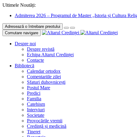
Ultimele Noutăți:
Admiterea 2026 – Programul de Master „Istoria și Cultura Relig
Adresează o întrebare preotului
Comutare navigare
Despre noi
Despre revistă
Echipa Altarul Credinței
Contacte
Bibliotecă
Calendar ortodox
Comentariile zilei
Sfaturi duhovnicești
Postul Mare
Predici
Familia
Catehism
Interviuri
Societate
Provocările vremii
Credință și medicină
Tineret