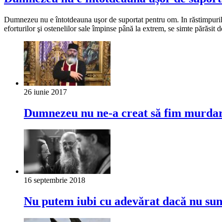
Dumnezeu nu e întotdeauna uşor de suportat pentru om. In răstimpurile
eforturilor şi ostenelilor sale împinse până la extrem, se simte părăsit
26 iunie 2017
Dumnezeu nu ne-a creat să fim murdari
16 septembrie 2018
Nu putem iubi cu adevărat dacă nu su