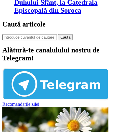
Duhului Sfânt, la Catedrala
Episcopală din Soroca
Caută articole
Căută
Alătură-te canalulului nostru de
Telegram!
Recomandările zilei