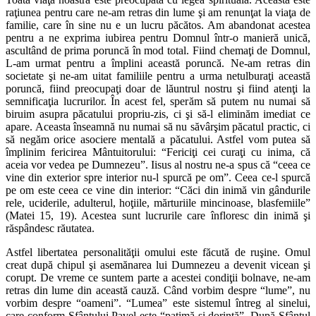
raţiunea pentru care ne-am retras din lume şi am renunţat la viaţa de
familie, care în sine nu e un lucru păcătos. Am abandonat acestea
pentru a ne exprima iubirea pentru Domnul într-o manieră unică,
ascultând de prima poruncă în mod total. Fiind chemaţi de Domnul,
L-am urmat pentru a împlini această poruncă. Ne-am retras din
societate şi ne-am uitat familiile pentru a urma netulburaţi această
poruncă, fiind preocupaţi doar de lăuntrul nostru şi fiind atenţi la
semnificaţia lucrurilor. În acest fel, sperăm să putem nu numai să
biruim asupra păcatului propriu-zis, ci şi să-l eliminăm imediat ce
apare. Aceasta înseamnă nu numai să nu săvârşim păcatul practic, ci
să negăm orice asociere mentală a păcatului. Astfel vom putea să
împlinim fericirea Mântuitorului: “Fericiţi cei curaţi cu inima, că
aceia vor vedea pe Dumnezeu”. Iisus al nostru ne-a spus că “ceea ce
vine din exterior spre interior nu-l spurcă pe om”. Ceea ce-l spurcă
pe om este ceea ce vine din interior: “Căci din inimă vin gândurile
rele, uciderile, adulterul, hoţiile, mărturiile mincinoase, blasfemiile”
(Matei 15, 19). Acestea sunt lucrurile care înfloresc din inimă şi
răspândesc răutatea.
Astfel libertatea personalităţii omului este făcută de ruşine. Omul
creat după chipul şi asemănarea lui Dumnezeu a devenit vicean şi
corupt. De vreme ce suntem parte a acestei condiţii bolnave, ne-am
retras din lume din această cauză. Când vorbim despre “lume”, nu
vorbim despre “oameni”. “Lumea” este sistemul întreg al sinelui,
care conform Sfântului Pavel este “patimă şi dorinţă”. După Sfântul