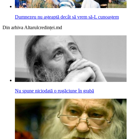
Dumnezeu nu așteaptă decât să vrem să-L cunoaștem
Din arhiva Altarulcredinței.md
Nu spune niciodată o rugăciune în grabă