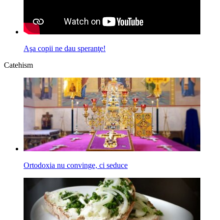
Aşa copii ne dau speranţe!
Catehism
Ortodoxia nu convinge, ci seduce