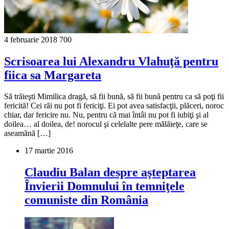
4 februarie 2018
700
Scrisoarea lui Alexandru Vlahuţă pentru
fiica sa Margareta
Să trăieşti Mimilica dragă, să fii bună, să fii bună pentru ca să poţi fii
fericită! Cei răi nu pot fi fericiţi. Ei pot avea satisfacţii, plăceri, noroc
chiar, dar fericire nu. Nu, pentru că mai întâi nu pot fi iubiţi şi al
doilea… al doilea, de! norocul şi celelalte pere mălăieţe, care se
aseamănă […]
17 martie 2016
Claudiu Balan despre aşteptarea
Învierii Domnului în temniţele
comuniste din România