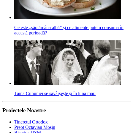
Ce este „săptămâna albă” și ce alimente putem consuma în
această perioadă?
Taina Cununiei se săvârşeşte şi în luna mai!
Proiectele Noastre
Tineretul Ortodox
Preot Octavian Moșin
Biserica USM