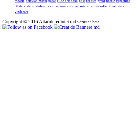
moarte
octavian mosin
pacat
pilde ortodoxe
post
predica
preot
păcate
rugăciune
răbdare
sfaturi duhovnicești
smerenie
spovedanie
suferinţă
suflet
tineri
viata
vindecare
Copyright © 2016 Altarulcredinței.md
versiune beta