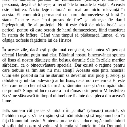
persoană, deşi încă trăieşte, a trecut “de la moarte la viaţă”. Aceasta
este sfinţirea. Nicio lege naturală nu mai are nicio relevanţă în
acesta. El comunică permanent cu harul dumnezeiesc şi intră în
starea în care este “mai presus de fire” şi primeşte fie darul
înţelepciunii, fie al profeţiei. Nu îi este frică de nicio boală sau
pericol, pentru că este ocrotit de harul dumnezeiesc, fiind transferat
în starea de înfiere. Când vine timpul să părăsească lumea, el va
câştiga trofeele făgăduite lui de Hristos.
În aceste zile, dacă eşti puţin mai conştient, vei putea să percepi
efectul Harului puţin mai clar. Bătrânul nostru binecuvântat spunea
că Iisus al nostru dăruieşte din belşug darurile Sale în zilele marilor
sărbători, ca o binecuvântare specială. Dar există o raţiune pentru
care trebuie să fim sau nu mai atenţi? Aceasta este ţinta noastră!
Cum este posibil să nu ne stăruim să devenim mai pioşi şi zeloşi şi
răbdători şi iubitori adevăraţi ai lui Iisus, dacă noi credem că El este
Cel care ne-a chemat să-L urmăm, rânduindu-ne şi răscumpărându-
ne pe noi? Singurul lucru care a mai rămas este pentru Milostivirea
Sa să ne slăvească în timpul ultimei ore înainte de a pleca din această
lume.
Iată, suntem cât pe ce să intrăm în „chilia” (cămara) noastră, să
închidem uşa şi să ne rugăm şi să mărturisim şi să îngenunchem în
faţa Domnului nostru. Suntem aproape de a aduce rugăciunile inimii
şi sufletului nostru şi voinţa şi intenţia şi faptele în faţa Domnului