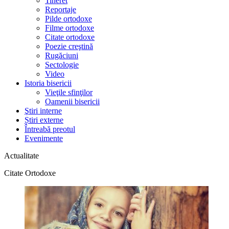
Tineret
Reportaje
Pilde ortodoxe
Filme ortodoxe
Citate ortodoxe
Poezie creştină
Rugăciuni
Sectologie
Video
Istoria bisericii
Vieţile sfinţilor
Oamenii bisericii
Ştiri interne
Știri externe
Întreabă preotul
Evenimente
Actualitate
Citate Ortodoxe