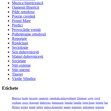
Muzica bisericească
Oamenii Bisericii
Pilde ortodoxe
Poezie creştină
Postul Mare
Predici
Provocările vremii
Psihoterapie ortodoxă
Reportaje
Rugăciuni
Sectologie
Seri duhovnicești
Sfaturi duhovnicești
Societate
Știri externe
Ştiri interne
Tineret
Vieţile Sfinţilor
Etichete
Biserica
boala
bucurie
casatorie
catedrala mitropolitană
Chisinau
copii
copil
credinta
cruce
dragoste
duhovnic
dumnezeu
familia
familie
fapte bune
femeie
har
Hristos
iertare
inimă
iubire
maica domnului
mama
mantuire
milostenie
minune