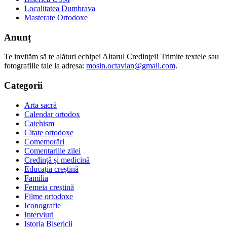
Localitatea Dumbrava
Masterate Ortodoxe
Anunț
Te invităm să te alături echipei Altarul Credinţei! Trimite textele sau
fotografiile tale la adresa:
mosin.octavian@gmail.com
.
Categorii
Arta sacră
Calendar ortodox
Catehism
Citate ortodoxe
Comemorări
Comentariile zilei
Credință și medicină
Educația creștină
Familia
Femeia creștină
Filme ortodoxe
Iconografie
Interviuri
Istoria Bisericii