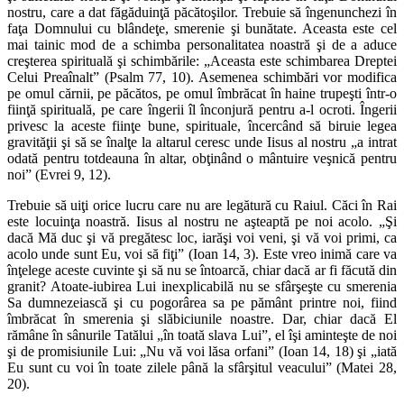
nostru, care a dat făgăduinţă păcătoşilor. Trebuie să îngenunchezi în
faţa Domnului cu blândeţe, smerenie şi bunătate. Aceasta este cel
mai tainic mod de a schimba personalitatea noastră şi de a aduce
creşterea spirituală şi schimbările: „Aceasta este schimbarea Dreptei
Celui Preaînalt” (Psalm 77, 10). Asemenea schimbări vor modifica
pe omul cărnii, pe păcătos, pe omul îmbrăcat în haine trupeşti într-o
fiinţă spirituală, pe care îngerii îl înconjură pentru a-l ocroti. Îngerii
privesc la aceste fiinţe bune, spirituale, încercând să biruie legea
gravităţii şi să se înalţe la altarul ceresc unde Iisus al nostru „a intrat
odată pentru totdeauna în altar, obţinând o mântuire veşnică pentru
noi” (Evrei 9, 12).
Trebuie să uiţi orice lucru care nu are legătură cu Raiul. Căci în Rai
este locuinţa noastră. Iisus al nostru ne aşteaptă pe noi acolo. „Şi
dacă Mă duc şi vă pregătesc loc, iarăşi voi veni, şi vă voi primi, ca
acolo unde sunt Eu, voi să fiţi” (Ioan 14, 3). Este vreo inimă care va
înţelege aceste cuvinte şi să nu se întoarcă, chiar dacă ar fi făcută din
granit? Atoate-iubirea Lui inexplicabilă nu se sfârşeşte cu smerenia
Sa dumnezeiască şi cu pogorârea sa pe pământ printre noi, fiind
îmbrăcat în smerenia şi slăbiciunile noastre. Dar, chiar dacă El
rămâne în sânurile Tatălui „în toată slava Lui”, el îşi aminteşte de noi
şi de promisiunile Lui: „Nu vă voi lăsa orfani” (Ioan 14, 18) şi „iată
Eu sunt cu voi în toate zilele până la sfârşitul veacului” (Matei 28,
20).