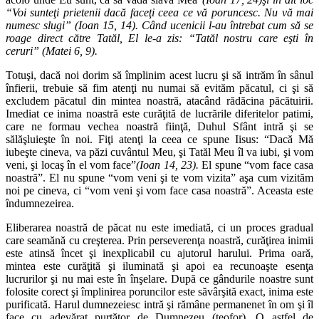
“Voi sunteţi prietenii dacă faceţi ceea ce vă poruncesc. Nu vă mai
numesc slugi” (Ioan 15, 14).
Când ucenicii l-au întrebat cum să se
roage direct către Tatăl, El le-a zis: “Tatăl nostru care eşti în
ceruri” (Matei 6, 9).
Totuşi, dacă noi dorim să împlinim acest lucru şi să intrăm în sânul
înfierii, trebuie să fim atenţi nu numai să evităm păcatul, ci şi să
excludem păcatul din mintea noastră, atacând rădăcina păcătuirii.
Imediat ce inima noastră este curăţită de lucrările diferitelor patimi,
care ne formau vechea noastră fiinţă, Duhul Sfânt intră şi se
sălăşluieşte în noi. Fiţi atenţi la ceea ce spune Iisus: “Dacă Mă
iubeşte cineva, va păzi cuvântul Meu, şi Tatăl Meu îl va iubi, şi vom
veni, şi locaş în el vom face”
(Ioan 14, 23).
El spune “vom face casa
noastră”. El nu spune “vom veni şi te vom vizita” aşa cum vizităm
noi pe cineva, ci “vom veni şi vom face casa noastră”. Aceasta este
îndumnezeirea.
Eliberarea noastră de păcat nu este imediată, ci un proces gradual
care seamănă cu creşterea. Prin perseverenţa noastră, curăţirea inimii
este atinsă încet şi inexplicabil cu ajutorul harului. Prima oară,
mintea este curăţită şi iluminată şi apoi ea recunoaşte esenţa
lucrurilor şi nu mai este în înşelare. După ce gândurile noastre sunt
folosite corect şi împlinirea poruncilor este săvârşită exact, inima este
purificată. Harul dumnezeiesc intră şi rămâne permanenet în om şi îl
face cu adevărat purtător de Dumnezeu (teofor). O astfel de