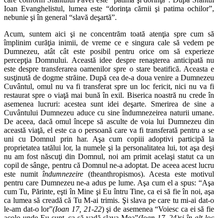
Ioan Evanghelistul, lumea este “dorinţa cărnii şi patima ochilor”,
nebunie şi în general “slavă deşartă”.
Acum, suntem aici şi ne concentrăm toată atenţia spre cum să
împlinim curăţia inimii, de vreme ce e singura cale să vedem pe
Dumnezeu, atât cât este posibil pentru orice om să experieze
percepţia Domnului. Această idee despre renaşterea anticipată nu
este despre transferarea oamenilor spre o stare beatifică. Aceasta e
susţinută de dogme străine. După cea de-a doua venire a Dumnezeu
Cuvântul, omul nu va fi transferat spre un loc fericit, nici nu va fi
restaurat spre o viaţă mai bună în exil. Biserica noastră nu crede în
asemenea lucruri: acestea sunt idei deşarte. Smerirea de sine a
Cuvântului Dumnezeu aduce cu sine îndumnezeirea naturii umane.
De aceea, dacă omul începe să asculte de voia lui Dumnezeu din
această viaţă, el este ca o persoană care va fi transferată pentru a se
uni cu Domnul prin har. Aşa cum copiii adoptivi participă la
proprietatea tatălui lor, la numele şi la personalitatea lui, tot aşa deşi
nu am fost născuţi din Domnul, noi am primit acelaşi statut ca un
copil de sânge, pentru că Domnul ne-a adoptat. De aceea acest lucru
este numit
îndumnezeire
(theanthropismos). Acesta este motivul
pentru care Dumnezeu ne-a adus pe lume. Aşa cum el a spus: “Aşa
cum Tu, Părinte, eşti în Mine şi Eu întru Tine, ca ei să fie în noi, aşa
ca lumea să creadă că Tu M-ai trimis. Şi slava pe care tu mi-ai dat-o
le-am dat-o lor”
(Ioan 17, 21-22
) şi de asemenea “Voiesc ca ei să fie
acolo unde Eu sunt, ca să vadă slava Mea”
(Ioan 17, 24)
şi în alt loc