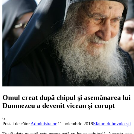
Omul creat după chipul şi asemănarea lui
Dumnezeu a devenit vicean şi corupt
61
Postat de către
Administrator
11 noiembrie 2018
Sfaturi duhovnicești
Toată viaţa noastră este preocupată cu legea spirituală. Aceasta este