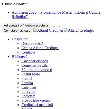
Ultimele Noutăți:
Admiterea 2026 – Programul de Master „Istoria și Cultura
Religiilor”
Adresează o întrebare preotului
Comutare navigare
Despre noi
Despre revistă
Echipa Altarul Credinței
Contacte
Bibliotecă
Calendar ortodox
Comentariile zilei
Sfaturi duhovnicești
Postul Mare
Predici
Familia
Catehism
Interviuri
Societate
Provocările vremii
Credință și medicină