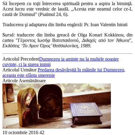
Să începem cu toţii întrecerea spirituală pentru a aspira la biruinţă.
Acest lucru este vrednic de laudă. „Acesta este neamul celor ce-L
caută de Domnul” (Psalmul 24, 6).
Traducerea şi adaptarea din limba engleză: Pr. Ioan Valentin Istrati
S
ursă:
traducere din limba greacă de Olga Konari Kokkinou, din
cartea
"Γέροντος Ιωσήφ Βατοπαιδινού
, Διδαχές από τον Άθωνα
"
,
Εκδόσεις ‘Το Αγιον Όρος’ Θεσσαλονίκη, 1989.
Articolul Precedent
Dumnezeu ia aminte nu la multele noastre
cuvinte, ci la starea inimii
Articolul Următor
Predarea desăvârşită în mâinile lui Dumnezeu,
aceasta este sfânta smerenie
Articole Asemănătoare
10 octombrie 2016
42