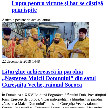
Lupta pentru virtute şi har se câştigă
prin ispite
Articole postate de același autor
22 decembrie 2019
1448
Liturghie arhierească în parohia
„Nașterea Maicii Domnului” din satul
Cureșnița Veche, raionul Soroca
În Duminica a XXVII-a după Pogorârea Sfântului Duh, Preasfințitul
Ioan, Episcop de Soroca, Vicar mitropolitan a liturghisit în parohia
„Nașterea Maicii Domnului” din satul Cureșnița Veche, raionul
Soroca. Împreună cu Episcopul Sorocii s-au rugat prot. Alexandru