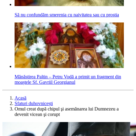
Să nu confundăm smerenia cu naivitatea sau cu prostia
Mănăstirea Paltin – Petru Vodă a primit un fragment din
moaștele Sf. Gavriil Georgianul
Acasă
Sfaturi duhovnicești
Omul creat după chipul şi asemănarea lui Dumnezeu a
devenit vicean şi corupt