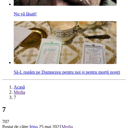
Nu vă lăsaţi!
Să-L rugăm pe Dumnezeu pentru noi și pentru morții noștri
Acasă
Media
7
7
707
Postat de către
Irina
25 mai 2021
Media