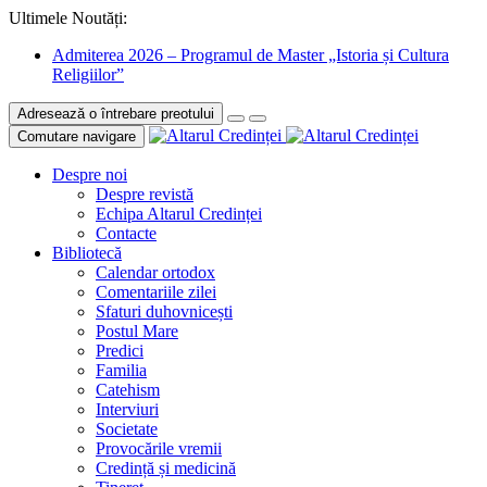
Ultimele Noutăți:
Admiterea 2026 – Programul de Master „Istoria și Cultura
Religiilor”
Adresează o întrebare preotului
Comutare navigare
Despre noi
Despre revistă
Echipa Altarul Credinței
Contacte
Bibliotecă
Calendar ortodox
Comentariile zilei
Sfaturi duhovnicești
Postul Mare
Predici
Familia
Catehism
Interviuri
Societate
Provocările vremii
Credință și medicină