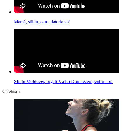
Mamă, ştii tu, oare, datoria ta?
Sfinții Moldovei, rugați-Vă lui Dumnezeu pentru noi!
Catehism