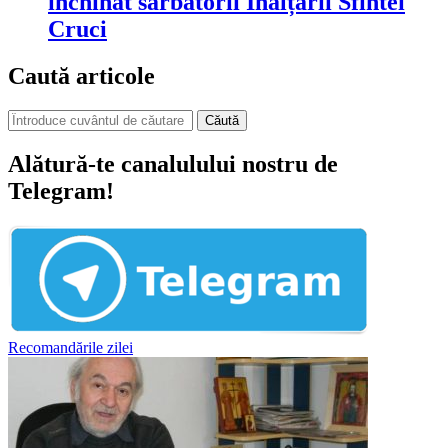
închinat sărbătorii Înălțării Sfintei
Cruci
Caută articole
Căută
Alătură-te canalulului nostru de
Telegram!
Recomandările zilei