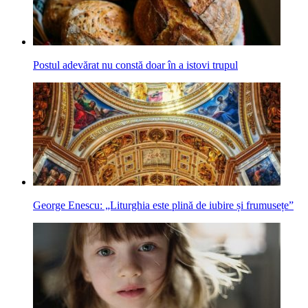
Postul adevărat nu constă doar în a istovi trupul
George Enescu: „Liturghia este plină de iubire și frumusețe”