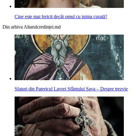
Cine este mai fericit decât omul cu inima curată?
Din arhiva Altarulcredinței.md
Sfaturi din Patericul Lavrei Sfântului Sava – Despre trezvie