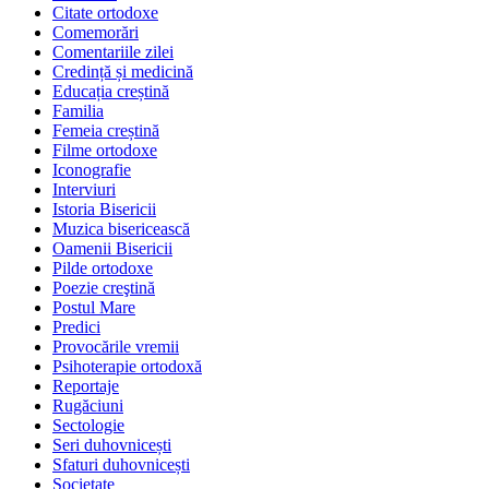
Citate ortodoxe
Comemorări
Comentariile zilei
Credință și medicină
Educația creștină
Familia
Femeia creștină
Filme ortodoxe
Iconografie
Interviuri
Istoria Bisericii
Muzica bisericească
Oamenii Bisericii
Pilde ortodoxe
Poezie creştină
Postul Mare
Predici
Provocările vremii
Psihoterapie ortodoxă
Reportaje
Rugăciuni
Sectologie
Seri duhovnicești
Sfaturi duhovnicești
Societate