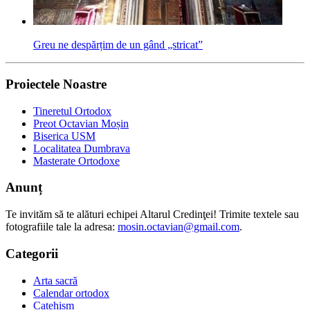
Greu ne despărțim de un gând „stricat”
Proiectele Noastre
Tineretul Ortodox
Preot Octavian Moșin
Biserica USM
Localitatea Dumbrava
Masterate Ortodoxe
Anunț
Te invităm să te alături echipei Altarul Credinţei! Trimite textele sau
fotografiile tale la adresa:
mosin.octavian@gmail.com
.
Categorii
Arta sacră
Calendar ortodox
Catehism