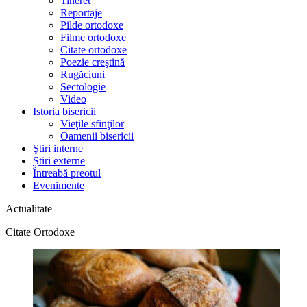
Tineret
Reportaje
Pilde ortodoxe
Filme ortodoxe
Citate ortodoxe
Poezie creştină
Rugăciuni
Sectologie
Video
Istoria bisericii
Vieţile sfinţilor
Oamenii bisericii
Ştiri interne
Știri externe
Întreabă preotul
Evenimente
Actualitate
Citate Ortodoxe