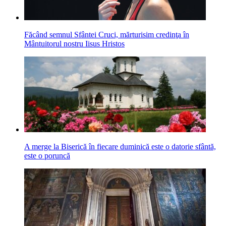
Făcând semnul Sfântei Cruci, mărturisim credinţa în
Mântuitorul nostru Iisus Hristos
A merge la Biserică în fiecare duminică este o datorie sfântă,
este o poruncă