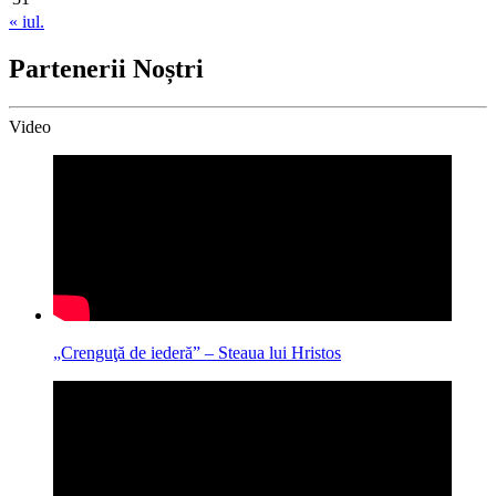
« iul.
Partenerii Noștri
Video
„Crenguţă de iederă” – Steaua lui Hristos