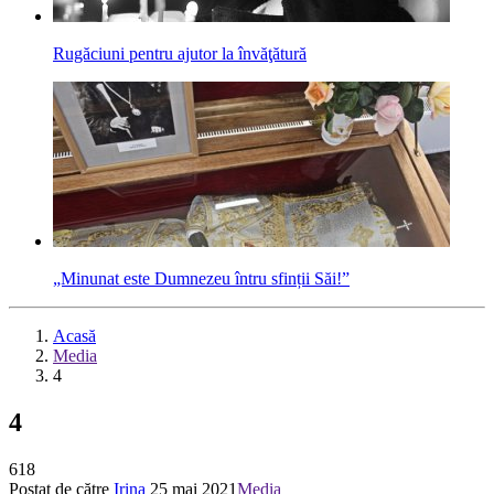
Rugăciuni pentru ajutor la învăţătură
„Minunat este Dumnezeu întru sfinții Săi!”
Acasă
Media
4
4
618
Postat de către
Irina
25 mai 2021
Media