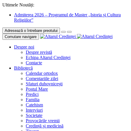
Ultimele Noutăți:
Admiterea 2026 – Programul de Master „Istoria și Cultura
Religiilor”
Adresează o întrebare preotului
Comutare navigare
Despre noi
Despre revistă
Echipa Altarul Credinței
Contacte
Bibliotecă
Calendar ortodox
Comentariile zilei
Sfaturi duhovnicești
Postul Mare
Predici
Familia
Catehism
Interviuri
Societate
Provocările vremii
Credință și medicină