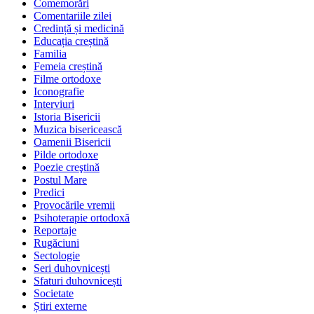
Comemorări
Comentariile zilei
Credință și medicină
Educația creștină
Familia
Femeia creștină
Filme ortodoxe
Iconografie
Interviuri
Istoria Bisericii
Muzica bisericească
Oamenii Bisericii
Pilde ortodoxe
Poezie creştină
Postul Mare
Predici
Provocările vremii
Psihoterapie ortodoxă
Reportaje
Rugăciuni
Sectologie
Seri duhovnicești
Sfaturi duhovnicești
Societate
Știri externe