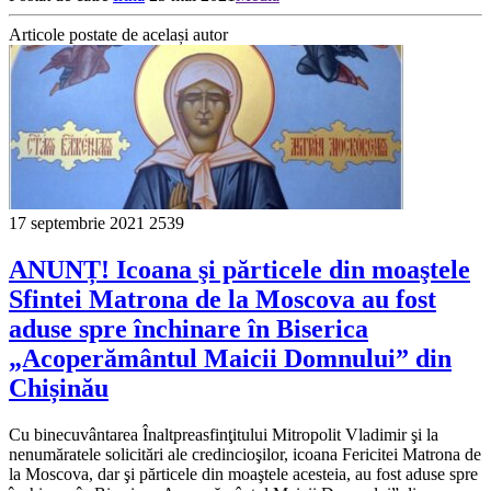
Articole postate de același autor
17 septembrie 2021
2539
ANUNȚ! Icoana şi părticele din moaştele
Sfintei Matrona de la Moscova au fost
aduse spre închinare în Biserica
„Acoperământul Maicii Domnului” din
Chișinău
Cu binecuvântarea Înaltpreasfinţitului Mitropolit Vladimir şi la
nenumăratele solicitări ale credincioşilor, icoana Fericitei Matrona de
la Moscova, dar şi părticele din moaştele acesteia, au fost aduse spre