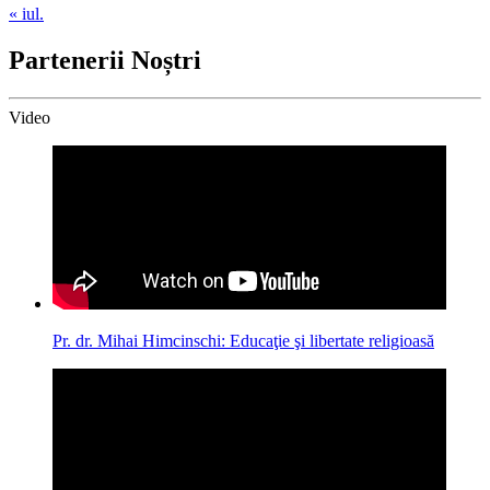
« iul.
Partenerii Noștri
Video
Pr. dr. Mihai Himcinschi: Educaţie şi libertate religioasă