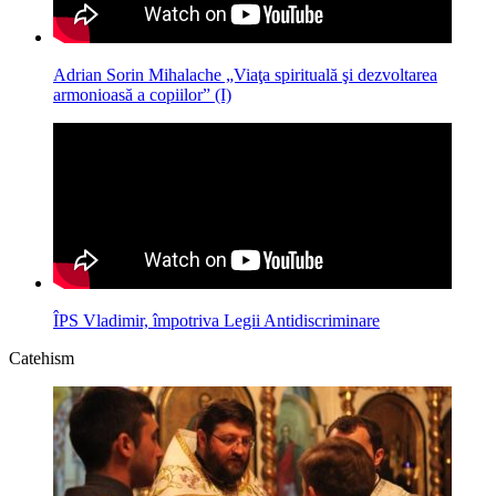
Adrian Sorin Mihalache „Viaţa spirituală şi dezvoltarea
armonioasă a copiilor” (I)
ÎPS Vladimir, împotriva Legii Antidiscriminare
Catehism