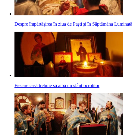
Despre împărtăşirea în ziua de Paşti şi în Săptămâna Luminată
Fiecare casă trebuie să aibă un sfânt ocrotitor