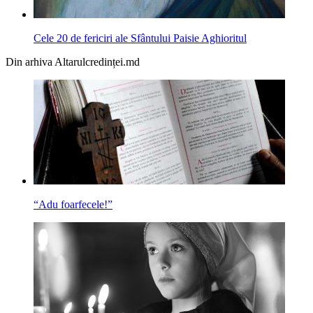
Cele 20 de fericiri ale Sfântului Paisie Aghioritul
Din arhiva Altarulcredinței.md
“Adu foarfecele!”