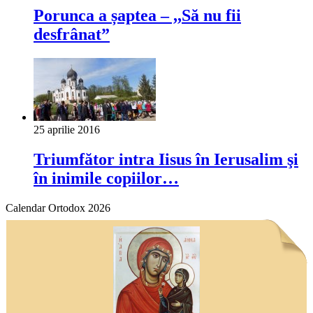
Porunca a șaptea – ,,Să nu fii
desfrânat”
25 aprilie 2016
Triumfător intra Iisus în Ierusalim şi
în inimile copiilor…
Calendar Ortodox 2026