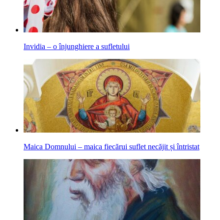
Invidia – o înjunghiere a sufletului
Maica Domnului – maica fiecărui suflet necăjit și întristat