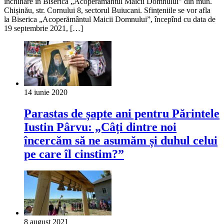
închinare în Biserica „Acoperământul Maicii Domnului” din mun.
Chișinău, str. Cornului 8, sectorul Buiucani. Sfințeniile se vor afla
la Biserica „Acoperământul Maicii Domnului”, începînd cu data de
19 septembrie 2021, […]
14 iunie 2020
Parastas de șapte ani pentru Părintele
Iustin Pârvu: „Câți dintre noi
încercăm să ne asumăm și duhul celui
pe care îl cinstim?”
8 august 2021