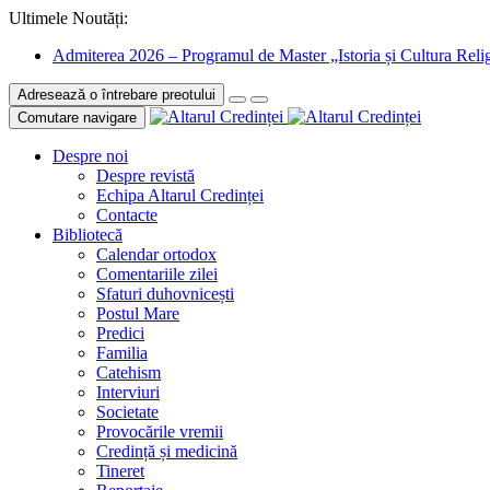
Ultimele Noutăți:
Admiterea 2026 – Programul de Master „Istoria și Cultura Relig
Adresează o întrebare preotului
Comutare navigare
Despre noi
Despre revistă
Echipa Altarul Credinței
Contacte
Bibliotecă
Calendar ortodox
Comentariile zilei
Sfaturi duhovnicești
Postul Mare
Predici
Familia
Catehism
Interviuri
Societate
Provocările vremii
Credință și medicină
Tineret