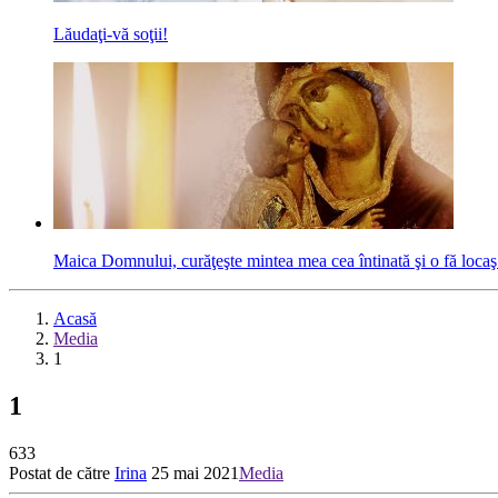
Lăudaţi-vă soţii!
Maica Domnului, curăţeşte mintea mea cea întinată şi o fă locaş
Acasă
Media
1
1
633
Postat de către
Irina
25 mai 2021
Media