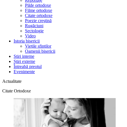
Reportaje
Pilde ortodoxe
Filme ortodoxe
Citate ortodoxe
Poezie creştină
Rugăciuni
Sectologie
Video
Istoria bisericii
Vieţile sfinţilor
Oamenii bisericii
Ştiri interne
Știri externe
Întreabă preotul
Evenimente
Actualitate
Citate Ortodoxe