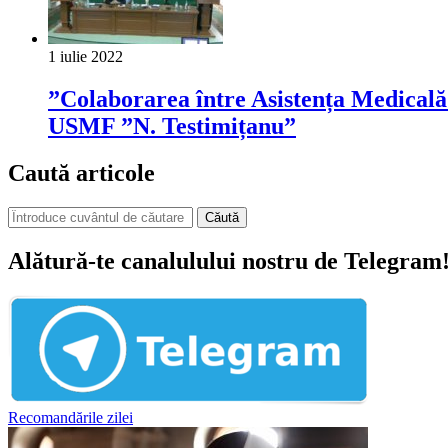
1 iulie 2022
”Colaborarea între Asistența Medicală 
USMF ”N. Testimițanu”
Caută articole
Căută
Alătură-te canalulului nostru de Telegram
Recomandările zilei