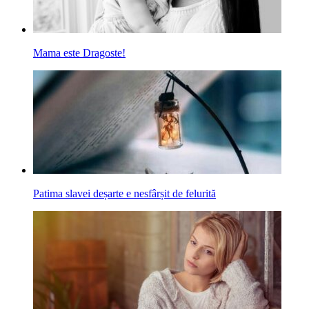
Mama este Dragoste!
Patima slavei deșarte e nesfârșit de felurită