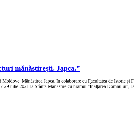
cturi mănăstirești. Japca.”
ii Moldove, Mănăstirea Japca, în colaborare cu Facultatea de Istorie și F
a 27-29 iulie 2021 la Sfânta Mănăstire cu hramul ”Înălțarea Domnului”, J