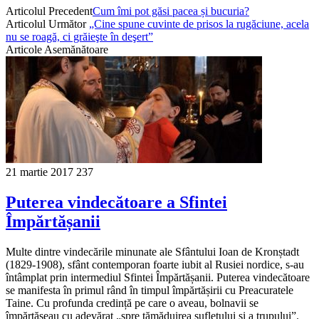
Articolul Precedent
Cum îmi pot găsi pacea și bucuria?
Articolul Următor
„Cine spune cuvinte de prisos la rugăciune, acela
nu se roagă, ci grăieşte în deşert”
Articole Asemănătoare
21 martie 2017
237
Puterea vindecătoare a Sfintei
Împărtășanii
Multe dintre vindecările minunate ale Sfântului Ioan de Kronștadt
(1829-1908), sfânt contemporan foarte iubit al Rusiei nordice, s-au
întâmplat prin intermediul Sfintei Împărtășanii. Puterea vindecătoare
se manifesta în primul rând în timpul împărtășirii cu Preacuratele
Taine. Cu profunda credință pe care o aveau, bolnavii se
împărtășeau cu adevărat „spre tămăduirea sufletului și a trupului”.