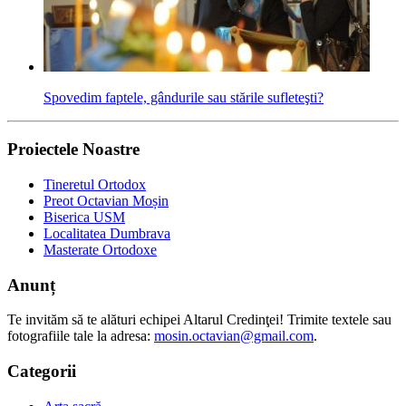
Spovedim faptele, gândurile sau stările sufleteşti?
Proiectele Noastre
Tineretul Ortodox
Preot Octavian Moșin
Biserica USM
Localitatea Dumbrava
Masterate Ortodoxe
Anunț
Te invităm să te alături echipei Altarul Credinţei! Trimite textele sau
fotografiile tale la adresa:
mosin.octavian@gmail.com
.
Categorii