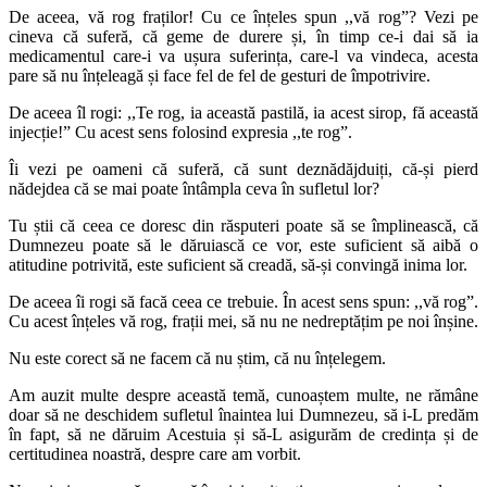
De aceea, vă rog fraților! Cu ce înțeles spun ,,vă rog”? Vezi pe
cineva că suferă, că geme de durere și, în timp ce-i dai să ia
medicamentul care-i va ușura suferința, care-l va vindeca, acesta
pare să nu înțeleagă și face fel de fel de gesturi de împotrivire.
De aceea îl rogi: ,,Te rog, ia această pastilă, ia acest sirop, fă această
injecție!” Cu acest sens folosind expresia ,,te rog”.
Îi vezi pe oameni că suferă, că sunt deznădăjduiți, că-și pierd
nădejdea că se mai poate întâmpla ceva în sufletul lor?
Tu știi că ceea ce doresc din răsputeri poate să se împlinească, că
Dumnezeu poate să le dăruiască ce vor, este suficient să aibă o
atitudine potrivită, este suficient să creadă, să-și convingă inima lor.
De aceea îi rogi să facă ceea ce trebuie. În acest sens spun: ,,vă rog”.
Cu acest înțeles vă rog, frații mei, să nu ne nedreptățim pe noi înșine.
Nu este corect să ne facem că nu știm, că nu înțelegem.
Am auzit multe despre această temă, cunoaștem multe, ne rămâne
doar să ne deschidem sufletul înaintea lui Dumnezeu, să i-L predăm
în fapt, să ne dăruim Acestuia și să-L asigurăm de credința și de
certitudinea noastră, despre care am vorbit.