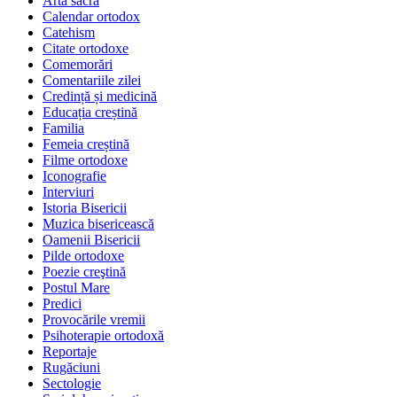
Arta sacră
Calendar ortodox
Catehism
Citate ortodoxe
Comemorări
Comentariile zilei
Credință și medicină
Educația creștină
Familia
Femeia creștină
Filme ortodoxe
Iconografie
Interviuri
Istoria Bisericii
Muzica bisericească
Oamenii Bisericii
Pilde ortodoxe
Poezie creştină
Postul Mare
Predici
Provocările vremii
Psihoterapie ortodoxă
Reportaje
Rugăciuni
Sectologie