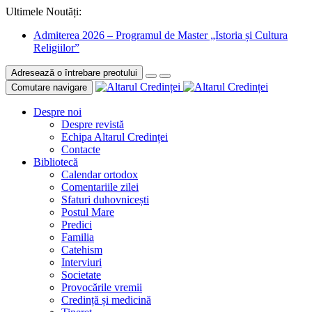
Ultimele Noutăți:
Admiterea 2026 – Programul de Master „Istoria și Cultura
Religiilor”
Adresează o întrebare preotului
Comutare navigare
Despre noi
Despre revistă
Echipa Altarul Credinței
Contacte
Bibliotecă
Calendar ortodox
Comentariile zilei
Sfaturi duhovnicești
Postul Mare
Predici
Familia
Catehism
Interviuri
Societate
Provocările vremii
Credință și medicină