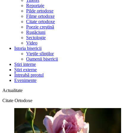
Tineret
Reportaje
Pilde ortodoxe
Filme ortodoxe
Citate ortodoxe
Poezie creştină
Rugăciuni
Sectologie
Video
Istoria bisericii
Vieţile sfinţilor
Oamenii bisericii
Ştiri interne
Știri externe
Întreabă preotul
Evenimente
Actualitate
Citate Ortodoxe