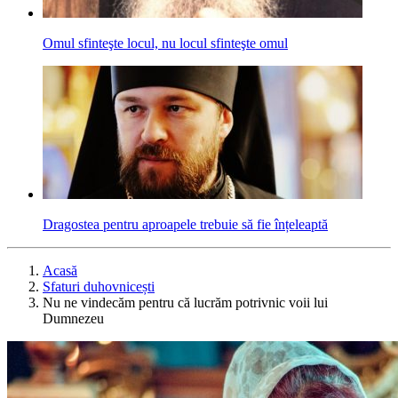
Omul sfinteşte locul, nu locul sfinteşte omul
Dragostea pentru aproapele trebuie să fie înțeleaptă
Acasă
Sfaturi duhovnicești
Nu ne vindecăm pentru că lucrăm potrivnic voii lui
Dumnezeu