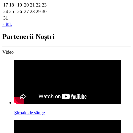
17
18
19
20
21
22
23
24
25
26
27
28
29
30
31
« iul.
Partenerii Noștri
Video
Şiroaie de sânge