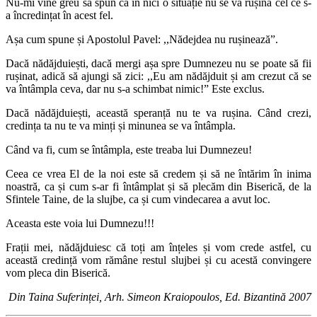
Nu-mi vine greu să spun că în nici o situație nu se va rușina cel ce s-
a încredințat în acest fel.
Așa cum spune și Apostolul Pavel: ,,Nădejdea nu rușinează”.
Dacă nădăjduiești, dacă mergi așa spre Dumnezeu nu se poate să fii
rușinat, adică să ajungi să zici: ,,Eu am nădăjduit și am crezut că se
va întâmpla ceva, dar nu s-a schimbat nimic!” Este exclus.
Dacă nădăjduiești, această speranță nu te va rușina. Când crezi,
credința ta nu te va minți și minunea se va întâmpla.
Când va fi, cum se întâmpla, este treaba lui Dumnezeu!
Ceea ce vrea El de la noi este să credem și să ne întărim în inima
noastră, ca și cum s-ar fi întâmplat și să plecăm din Biserică, de la
Sfintele Taine, de la slujbe, ca și cum vindecarea a avut loc.
Aceasta este voia lui Dumnezu!!!
Frații mei, nădăjduiesc că toți am înțeles și vom crede astfel, cu
această credință vom rămâne restul slujbei și cu acestă convingere
vom pleca din Biserică.
Din Taina Suferinței, Arh. Simeon Kraiopoulos, Ed. Bizantină 2007