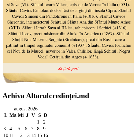
Arhiva Altarulcredinței.md
august 2026
L
Ma
Mi
J
V
S
D
1
2
3
4
5
6
7
8
9
10
11
12
13
14
15
16