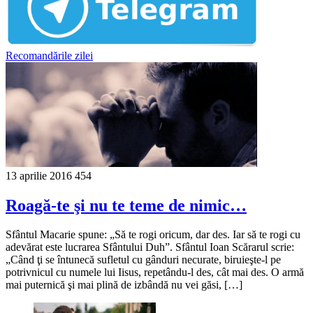
Recomandările zilei
13 aprilie 2016
454
Roagă-te şi nu te teme de nimic…
Sfântul Macarie spune: „Să te rogi oricum, dar des. Iar să te rogi cu
adevărat este lucrarea Sfântului Duh”. Sfântul Ioan Scărarul scrie:
„Când ţi se întunecă sufletul cu gânduri necurate, biruieşte-l pe
potrivnicul cu numele lui Iisus, repetându-l des, cât mai des. O armă
mai puternică şi mai plină de izbândă nu vei găsi, […]