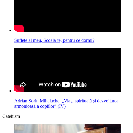
Suflete al meu, Scoala-te, pentru ce dormi?
Adrian Sorin Mihalache: „Viaţa spirituală şi dezvoltarea
armonioasă a copiilor” (IV)
Catehism