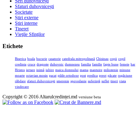
Seri duhovnicești
Sfaturi duhovnicești
Societate
Știri externe
Ştiri interne
Tineret
Vieţile Sfinţilor
Etichete
Biserica
boala
bucurie
casatorie
catedrala mitropolitană
Chisinau
copii
copil
credinta
cruce
dragoste
duhovnic
dumnezeu
familia
familie
fapte bune
femeie
har
Hristos
iertare
inimă
iubire
maica domnului
mama
mantuire
milostenie
minune
moarte
octavian mosin
pacat
pilde ortodoxe
post
predica
preot
păcate
rugăciune
răbdare
sfaturi duhovnicești
smerenie
spovedanie
suferinţă
suflet
tineri
viata
vindecare
Copyright © 2016 Altarulcredinței.md
versiune beta