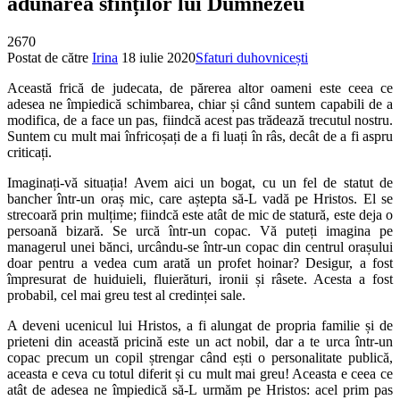
adunarea sfinților lui Dumnezeu
2670
Postat de către
Irina
18 iulie 2020
Sfaturi duhovnicești
Această frică de judecata, de părerea altor oameni este ceea ce
adesea ne împiedică schimbarea, chiar și când suntem capabili de a
modifica, de a face un pas, fiindcă acest pas trădează trecutul nostru.
Suntem cu mult mai înfricoșați de a fi luați în râs, decât de a fi aspru
criticați.
Imaginați-vă situația! Avem aici un bogat, cu un fel de statut de
bancher într-un oraș mic, care aștepta să-L vadă pe Hristos. El se
strecoară prin mulțime; fiindcă este atât de mic de statură, este deja o
persoană bizară. Se urcă într-un copac. Vă puteți imagina pe
managerul unei bănci, urcându-se într-un copac din centrul orașului
doar pentru a vedea cum arată un profet hoinar? Desigur, a fost
împresurat de huiduieli, fluierături, ironii și râsete. Acesta a fost
probabil, cel mai greu test al credinței sale.
A deveni ucenicul lui Hristos, a fi alungat de propria familie și de
prieteni din această pricină este un act nobil, dar a te urca într-un
copac precum un copil ștrengar când ești o personalitate publică,
aceasta e ceva cu totul diferit și cu mult mai greu! Aceasta e ceea ce
atât de adesea ne împiedică să-L urmăm pe Hristos: acel prim pas