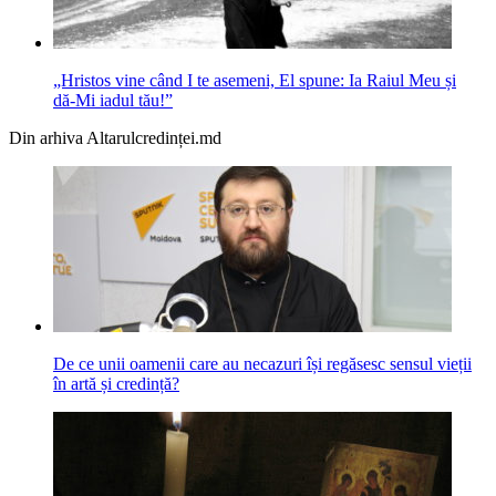
„Hristos vine când I te asemeni, El spune: Ia Raiul Meu și
dă‑Mi iadul tău!”
Din arhiva Altarulcredinței.md
De ce unii oamenii care au necazuri își regăsesc sensul vieții
în artă și credință?