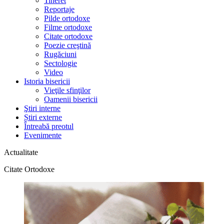
Tineret
Reportaje
Pilde ortodoxe
Filme ortodoxe
Citate ortodoxe
Poezie creştină
Rugăciuni
Sectologie
Video
Istoria bisericii
Vieţile sfinţilor
Oamenii bisericii
Ştiri interne
Știri externe
Întreabă preotul
Evenimente
Actualitate
Citate Ortodoxe