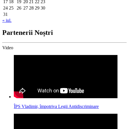
17
18
19
20
21
22
23
24
25
26
27
28
29
30
31
« iul.
Partenerii Noștri
Video
ÎPS Vladimir, împotriva Legii Antidiscriminare