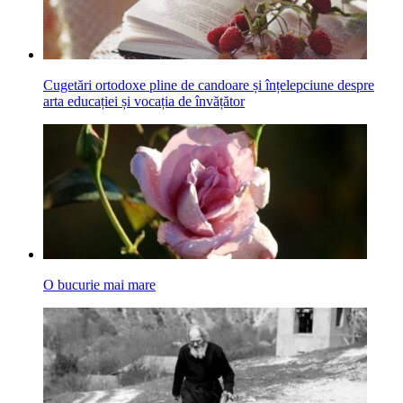
Cugetări ortodoxe pline de candoare și înțelepciune despre
arta educației și vocația de învățător
O bucurie mai mare