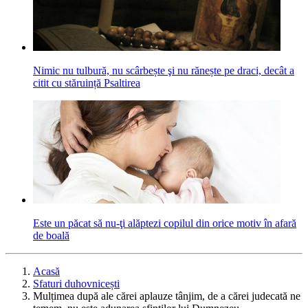
Nimic nu tulbură, nu scârbește şi nu rănește pe draci, decât a
citit cu stăruință Psaltirea
Este un păcat să nu-ţi alăptezi copilul din orice motiv în afară
de boală
Acasă
Sfaturi duhovnicești
Mulțimea după ale cărei aplauze tânjim, de a cărei judecată ne