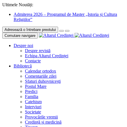
Ultimele Noutăți:
Admiterea 2026 – Programul de Master „Istoria și Cultura
Religiilor”
Adresează o întrebare preotului
Comutare navigare
Despre noi
Despre revistă
Echipa Altarul Credinței
Contacte
Bibliotecă
Calendar ortodox
Comentariile zilei
Sfaturi duhovnicești
Postul Mare
Predici
Familia
Catehism
Interviuri
Societate
Provocările vremii
Credință și medicină