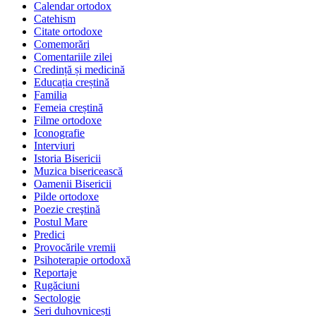
Calendar ortodox
Catehism
Citate ortodoxe
Comemorări
Comentariile zilei
Credință și medicină
Educația creștină
Familia
Femeia creștină
Filme ortodoxe
Iconografie
Interviuri
Istoria Bisericii
Muzica bisericească
Oamenii Bisericii
Pilde ortodoxe
Poezie creştină
Postul Mare
Predici
Provocările vremii
Psihoterapie ortodoxă
Reportaje
Rugăciuni
Sectologie
Seri duhovnicești