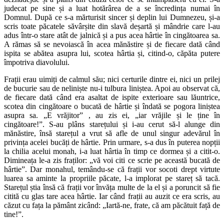
judecat pe sine și a luat hotărârea de a se încredința numai în
Domnul. După ce s-a mărturisit sincer și deplin lui Dumnezeu, și-a
scris toate păcatele săvârșite din slavă deșartă și mândrie care l-au
adus într-o stare atât de jalnică și a pus acea hârtie în cingătoarea sa.
A rămas să se nevoiască în acea mănăstire și de fiecare dată când
ispita se abătea asupra lui, scotea hârtia și, citind-o, căpăta putere
împotriva diavolului.
Frații erau uimiți de calmul său; nici certurile dintre ei, nici un prilej
de bucurie sau de neliniște nu-i tulbura liniștea. Apoi au observat că,
de fiecare dată când era asaltat de ispite exterioare sau lăuntrice,
scotea din cingătoare o bucată de hârtie și îndată se pogora liniștea
asupra sa. „E vrăjitor” , au zis ei, „iar vrăjile și le ține în
cingătoare!”. S-au plâns starețului și i-au cerut să-l alunge din
mănăstire, însă starețul a vrut să afle de unul singur adevărul în
privința acelei bucăți de hârtie. Prin urmare, s-a dus în puterea nopții
la chilia acelui monah, i-a luat hârtia în timp ce dormea și a citit-o.
Dimineața le-a zis fraților: „vă voi citi ce scrie pe această bucată de
hârtie”. Dar monahul, temându-se că frații vor socoti drept virtute
luarea sa aminte la propriile păcate, l-a implorat pe stareț să tacă.
Starețul știa însă că frații vor învăța multe de la el și a poruncit să fie
citită cu glas tare acea hârtie. Iar când frații au auzit ce era scris, au
căzut cu fața la pământ zicând: „Iartă-ne, frate, că am păcătuit față de
tine!”.