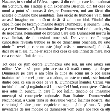
Nazianz, în secolul al IV-lea, a spus că din cele pe care le-am adunat
din Scripturi, din Tradiție și din experiența Bisericii, din tot ceea ce
omul a putut să cunoască despre Dumnezeu, noi am făcut din
acestea o imagine bine asamblată, însă oricât de frumoasă va fi fiind
această imagine, nu am făcut decât să zidim un idol. Fiindcă din
clipa în care ne facem o imagine despre Dumnezeu și spunem: „Iată,
așa este Dumnezeu”, Îl transformăm pe Dumnezeul cel dinamic, viu,
de nepătruns, nemărginit de profund Care este Dumnezeul nostru în
ceva limitat, de dimensiuni omenești. De vreme ce întreaga
cunoaștere revelată trebuie să fie de dimensiuni omenești, nu este
nimic în revelație care nu este [după măsura omenească], fiindcă,
dacă nu ar fi așa, nu ne-ar scăpa nici ceea ce este infinit de mare, nici
ceea ce este infinit de mic.
Tot ceea ce știm despre Dumnezeu este ieri, nu este astăzi sau
mâine. Vreau să spun prin aceasta că toată cunoștința despre
Dumnezeu pe care o am până în clipa de acum nu o pot așeza
înaintea ochilor mei pentru a o adora, ea este trecutul, este hotarul
dintre ceea ce era și ceea ce va fi. Dumnezeul înaintea Căruia vin
închinându-mă și rugându-mă Lui este Cel Unul, cunoașterea Căruia
m-a adus în punctul în care Îl pot întâlni dincolo de imaginile
omenești și conceptele raționale. Stau înaintea Dumnezeului
Necunoscut, a Cărui taină se dezvăluie veșnic înaintea noastră, dar
care totuși rămâne pentru veșnicie cu neputință de pătruns. Nu prin
inventarea de noi modele de dumnezeu vom putea noi face ca alți