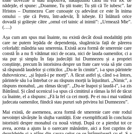
toate dovezile îi stau împotrivă, nădăjduind când nu era loc de
nădejde, el spune: „Doamne, Tu știi toate; Tu știi că Te iubesc”. Iar
Hristos – Dumnezeu Care cunoaște cu adevărat ce este în inima
omului – știe că Petru, într-adevăr, Îl iubește. El înlătură orice
dovadă și grăiește către „omul cel tainic al inimii”: „Urmează Mie”.
(….)
Așa cum am spus mai înainte, nu există decât două modalități prin
care ne putem lepăda de dependența, slugărnicia față de părerea
celorlalți: mândria sau smerenia. Există acea formă de smerenie care
constă în a nu fi vătămat nici de ocara, nici de lauda oamenilor, ci a
sta pur și simplu în fața judecății lui Dumnezeu și a propriei
conștiințe, precum în istorisirea despre un frate care voia să știe cum
să răspundă laudelor și criticilor. „Du-te în cimitir”, i-a spus părintele
duhovnicesc, „și înjură-i pe morți”. A făcut astfel și, când s-a întors,
părintele său l-a întrebat ce au răspuns morții la înjurături. „Nimic”, a
răspuns monahul, „au rămas tăcuți”. „Du-te înapoi și laudă-i”, i-a zis
Bătrânul. Și când ucenicul i-a spus că cimitirul a rămas la fel de tăcut
ca înainte, el a răspuns: „Fă la fel ca cei morți. Pe ei nu-i mai vatămă
judecata oamenilor, fiindcă stau pururi sub privirea lui Dumnezeu”.
Mai există, de asemenea, acea formă de smerenie care este rodul
nevoinței săvârșite în slujba vanității. Este exemplificată în concluzia
istorisirii despre monahul cu nouă virtuți. După ce a pierdut tot ce
avea, acesta a ajuns la o oarecare mănăstire, aici a fost cuprins de
deznădejde și a plâns din cauza celor ce se întâmplaseră cu el. S-a