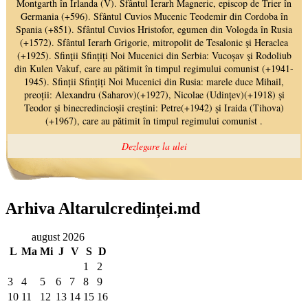
Arhiva Altarulcredinței.md
august 2026
L
Ma
Mi
J
V
S
D
1
2
3
4
5
6
7
8
9
10
11
12
13
14
15
16