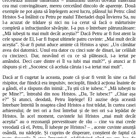
cercetează inimile oamenilor – înlăturând uneori dovada materială
cea mai convingătoare, mereu cercetând dincolo de aparențe. Două
exemple ne pot ajuta să înțelegem acest lucru, plânsul lui Petru: când
Hristos S-a întâlnit cu Petru pe malul Tiberiadei după Învierea Sa, nu
l-a acuzat de trădare și nici nu i-a cerut să facă o mărturisire
completă a infracțiunilor săvârșite. I-a pus o întrebare pătrunzătoare:
„Mă iubești tu mai mult decât aceștia?” Dacă Petru ar fi fost atent la
cele spuse de El, l-ar fi frapat ultimele patru cuvinte: „Mai mult decât
aceștia”. Și-ar fi putut aduce aminte că Hristos a spus: „Un cămătar
avea doi datornici. Unul era dator cu cinci sute de dinari, iar celălalt
cu cincizeci. Dar, neavând ei cu ce să plătească, i-a iertat pe
amândoi. Deci care dintre ei îl va iubi mai mult?”, și atunci ar fi
răspuns și el: „Socotesc că aceluia căruia i s-a iertat mai mult”.
Dacă ar fi cugetat la aceasta, poate că și-ar fi venit în sine ca fiul
risipitor, dar fiindcă era impulsiv, necioplit, fiindcă acționa înainte de
a gândi, el a răspuns din inimă: „Tu știi că te iubesc.” „Mă iubești tu
pe Mine?”, întreabă din nou Hristos. „Da, Te iubesc!” „Chiar așa
e?” Și atunci, deodată, Petru înțelege! El auzise deja această
întrebare întreită în noaptea când Hristos a fost trădat, în curtea casei
arhiereului; de trei ori a fost întrebat și de trei ori s-a lepădat de
Hristos. În acel moment, cuvintele lui Hristos „mai mult decât
aceștia” au o rezonanță prevestitoare de rău – cine va mai crede
vreodată că el, Petru, Îl iubește pe Hristos? – , aceste cuvinte anunță
osândă, nu nădejde. Și cuprins de disperare, conștient de faptul că