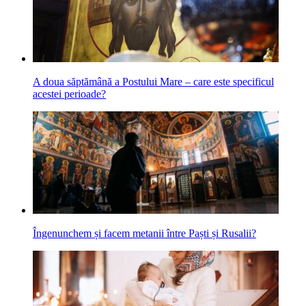
A doua săptămână a Postului Mare – care este specificul
acestei perioade?
Îngenunchem și facem metanii între Paști și Rusalii?