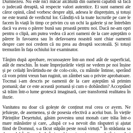
Dumnezeu. Nu este nici măcar alcătuită din oameni capabili să facă
o judecată dreaptă, să respecte valori autentice. Ei sunt oameni ale
căror opinii, când vorbesc despre alții, adesea le disprețuim, și totuși
ne este teamă de verdictul lor. Gândiți-vă la toate lucrurile pe care le
facem în viață în timp ce privim cu un ochi la galerie și ne întrebăm
dacă va avea o părere bună sau proastă pentru noi. Dacă ne-am opri
pentru o clipă, am putea vedea că acei oameni de la care așteptăm o
părere în favoarea sau în defavoarea noastră sunt chiar oamenii
despre care noi credem că nu prea au dreaptă socoteală. Și totuși
tremurăm în fața ochiului lor examinator.
Tânjim după aprobare, recunoaștere într-un mod atât de superficial,
atât de meschin. În toate împrejurările vieții ne vedem pe noi înșine
și pe ceilalți învârtindu-ne de colo-colo, cu mâinile întinse, sperând
că vom primi vreun ban ruginit, un zâmbet sau o privire aprobatoare.
Tocmai i-am descris pe oamenii de la care așteptăm să primim
pomană; dar ce este această pomană și cum o dobândim? Acceptând
să trăim într-o lume grotescă imaginară, care transformă realitatea în
iluzie.
Vanitatea nu doar că golește de conținut real ceea ce avem. Ne
jefuiește, de asemenea, și de posesia efectivă a acelui bun. În viețile
Părinților Deșertului, găsim povestea unui monah care trăia într-o
mare mănăstire și care, „după ce s-a nevoit din răsputeri și ajutat
fiind de Domnul, s-a făcut stăpân peste nouă virtuți.” În strădania sa