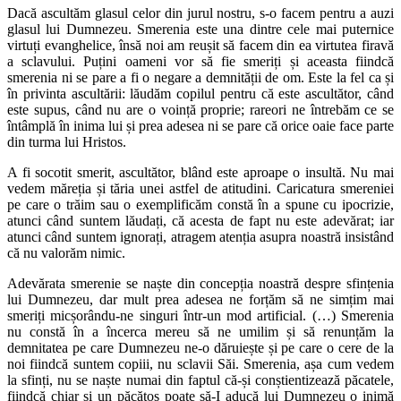
Dacă ascultăm glasul celor din jurul nostru, s-o facem pentru a auzi
glasul lui Dumnezeu. Smerenia este una dintre cele mai puternice
virtuți evanghelice, însă noi am reușit să facem din ea virtutea firavă
a sclavului. Puțini oameni vor să fie smeriți și aceasta fiindcă
smerenia ni se pare a fi o negare a demnității de om. Este la fel ca și
în privinta ascultării: lăudăm copilul pentru că este ascultător, când
este supus, când nu are o voință proprie; rareori ne întrebăm ce se
întâmplă în inima lui și prea adesea ni se pare că orice oaie face parte
din turma lui Hristos.
A fi socotit smerit, ascultător, blând este aproape o insultă. Nu mai
vedem măreția și tăria unei astfel de atitudini. Caricatura smereniei
pe care o trăim sau o exemplificăm constă în a spune cu ipocrizie,
atunci când suntem lăudați, că acesta de fapt nu este adevărat; iar
atunci când suntem ignorați, atragem atenția asupra noastră insistând
că nu valorăm nimic.
Adevărata smerenie se naște din concepția noastră despre sfințenia
lui Dumnezeu, dar mult prea adesea ne forțăm să ne simțim mai
smeriți micșorându-ne singuri într-un mod artificial. (…) Smerenia
nu constă în a încerca mereu să ne umilim și să renunțăm la
demnitatea pe care Dumnezeu ne-o dăruiește și pe care o cere de la
noi fiindcă suntem copiii, nu sclavii Săi. Smerenia, așa cum vedem
la sfinți, nu se naște numai din faptul că-și conștientizează păcatele,
fiindcă chiar și un păcătos poate să-I aducă lui Dumnezeu o inimă