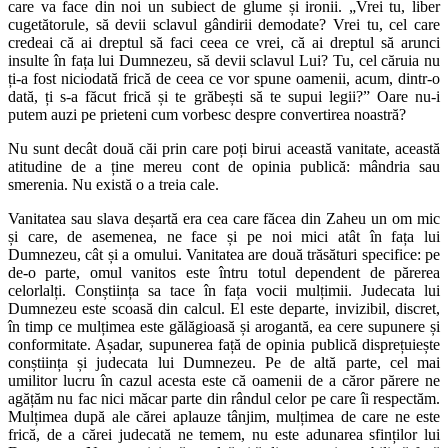
care va face din noi un subiect de glume și ironii. „Vrei tu, liber
cugetătorule, să devii sclavul gândirii demodate? Vrei tu, cel care
credeai că ai dreptul să faci ceea ce vrei, că ai dreptul să arunci
insulte în fața lui Dumnezeu, să devii sclavul Lui? Tu, cel căruia nu
ți-a fost niciodată frică de ceea ce vor spune oamenii, acum, dintr-o
dată, ți s-a făcut frică și te grăbești să te supui legii?” Oare nu-i
putem auzi pe prieteni cum vorbesc despre convertirea noastră?
Nu sunt decât două căi prin care poți birui această vanitate, această
atitudine de a ține mereu cont de opinia publică: mândria sau
smerenia. Nu există o a treia cale.
Vanitatea sau slava deșartă era cea care făcea din Zaheu un om mic
și care, de asemenea, ne face și pe noi mici atât în fața lui
Dumnezeu, cât și a omului. Vanitatea are două trăsături specifice: pe
de-o parte, omul vanitos este întru totul dependent de părerea
celorlalți. Conștiința sa tace în fața vocii mulțimii. Judecata lui
Dumnezeu este scoasă din calcul. El este departe, invizibil, discret,
în timp ce mulțimea este gălăgioasă și arogantă, ea cere supunere și
conformitate. Așadar, supunerea față de opinia publică disprețuiește
conștiința și judecata lui Dumnezeu. Pe de altă parte, cel mai
umilitor lucru în cazul acesta este că oamenii de a căror părere ne
agățăm nu fac nici măcar parte din rândul celor pe care îi respectăm.
Mulțimea după ale cărei aplauze tânjim, mulțimea de care ne este
frică, de a cărei judecată ne temem, nu este adunarea sfinților lui