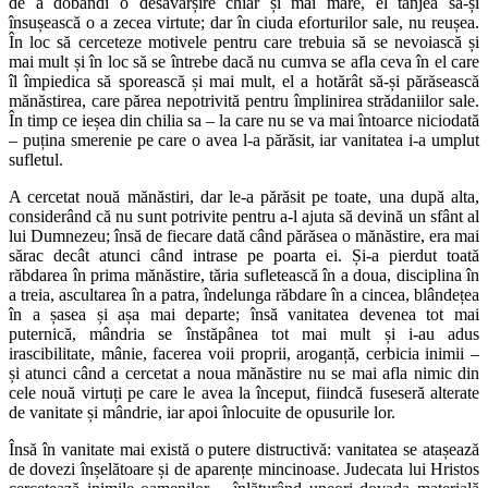
de a dobândi o desăvârșire chiar și mai mare, el tânjea să-și
însușească o a zecea virtute; dar în ciuda eforturilor sale, nu reușea.
În loc să cerceteze motivele pentru care trebuia să se nevoiască și
mai mult și în loc să se întrebe dacă nu cumva se afla ceva în el care
îl împiedica să sporească și mai mult, el a hotărât să-și părăsească
mănăstirea, care părea nepotrivită pentru împlinirea strădaniilor sale.
În timp ce ieșea din chilia sa – la care nu se va mai întoarce niciodată
– puțina smerenie pe care o avea l-a părăsit, iar vanitatea i-a umplut
sufletul.
A cercetat nouă mănăstiri, dar le-a părăsit pe toate, una după alta,
considerând că nu sunt potrivite pentru a-l ajuta să devină un sfânt al
lui Dumnezeu; însă de fiecare dată când părăsea o mănăstire, era mai
sărac decât atunci când intrase pe poarta ei. Și-a pierdut toată
răbdarea în prima mănăstire, tăria sufletească în a doua, disciplina în
a treia, ascultarea în a patra, îndelunga răbdare în a cincea, blândețea
în a șasea și așa mai departe; însă vanitatea devenea tot mai
puternică, mândria se înstăpânea tot mai mult și i-au adus
irascibilitate, mânie, facerea voii proprii, aroganță, cerbicia inimii –
și atunci când a cercetat a noua mănăstire nu se mai afla nimic din
cele nouă virtuți pe care le avea la început, fiindcă fuseseră alterate
de vanitate și mândrie, iar apoi înlocuite de opusurile lor.
Însă în vanitate mai există o putere distructivă: vanitatea se atașează
de dovezi înșelătoare și de aparențe mincinoase. Judecata lui Hristos