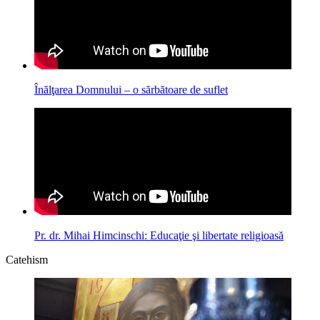
Înălţarea Domnului – o sărbătoare de suflet
Pr. dr. Mihai Himcinschi: Educaţie şi libertate religioasă
Catehism