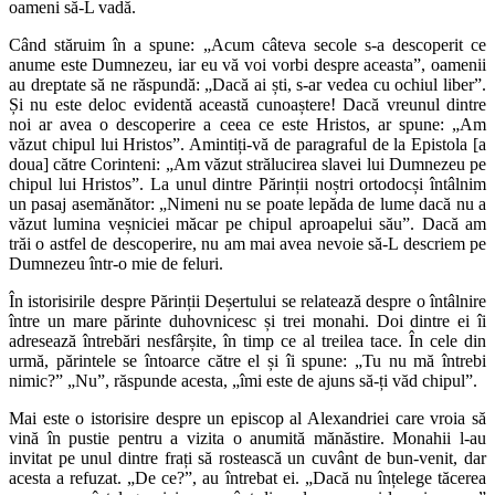
oameni să-L vadă.
Când stăruim în a spune: „Acum câteva secole s-a descoperit ce
anume este Dumnezeu, iar eu vă voi vorbi despre aceasta”, oamenii
au dreptate să ne răspundă: „Dacă ai ști, s-ar vedea cu ochiul liber”.
Și nu este deloc evidentă această cunoaștere! Dacă vreunul dintre
noi ar avea o descoperire a ceea ce este Hristos, ar spune: „Am
văzut chipul lui Hristos”. Amintiți-vă de paragraful de la Epistola [a
doua] către Corinteni: „Am văzut strălucirea slavei lui Dumnezeu pe
chipul lui Hristos”. La unul dintre Părinții noștri ortodocși întâlnim
un pasaj asemănător: „Nimeni nu se poate lepăda de lume dacă nu a
văzut lumina veșniciei măcar pe chipul aproapelui său”. Dacă am
trăi o astfel de descoperire, nu am mai avea nevoie să-L descriem pe
Dumnezeu într-o mie de feluri.
În istorisirile despre Părinții Deșertului se relatează despre o întâlnire
între un mare părinte duhovnicesc și trei monahi. Doi dintre ei îi
adresează întrebări nesfârșite, în timp ce al treilea tace. În cele din
urmă, părintele se întoarce către el și îi spune: „Tu nu mă întrebi
nimic?” „Nu”, răspunde acesta, „îmi este de ajuns să-ți văd chipul”.
Mai este o istorisire despre un episcop al Alexandriei care vroia să
vină în pustie pentru a vizita o anumită mănăstire. Monahii l-au
invitat pe unul dintre frați să rostească un cuvânt de bun-venit, dar
acesta a refuzat. „De ce?”, au întrebat ei. „Dacă nu înțelege tăcerea