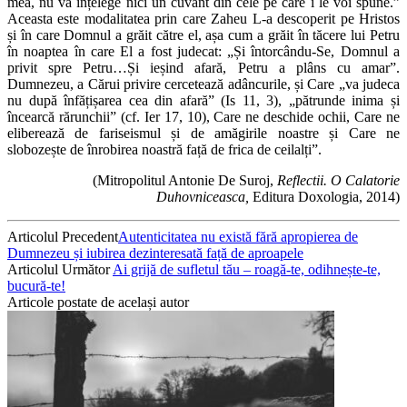
mea, nu va înțelege nici un cuvânt din cele pe care i le voi spune.”
Aceasta este modalitatea prin care Zaheu L-a descoperit pe Hristos
și în care Domnul a grăit către el, așa cum a grăit în tăcere lui Petru
în noaptea în care El a fost judecat: „Și întorcându-Se, Domnul a
privit spre Petru…Și ieșind afară, Petru a plâns cu amar”.
Dumnezeu, a Cărui privire cercetează adâncurile, și Care „va judeca
nu după înfățișarea cea din afară” (Is 11, 3), „pătrunde inima și
încearcă rărunchii” (cf. Ier 17, 10), Care ne deschide ochii, Care ne
eliberează de fariseismul și de amăgirile noastre și Care ne
slobozește de înrobirea noastră față de frica de ceilalți”.
(Mitropolitul Antonie De Suroj,
Reflectii. O Calatorie
Duhovniceasca,
Editura Doxologia, 2014)
Articolul Precedent
Autenticitatea nu există fără apropierea de
Dumnezeu și iubirea dezinteresată față de aproapele
Articolul Următor
Ai grijă de sufletul tău ‒ roagă-te, odihnește-te,
bucură-te!
Articole postate de același autor