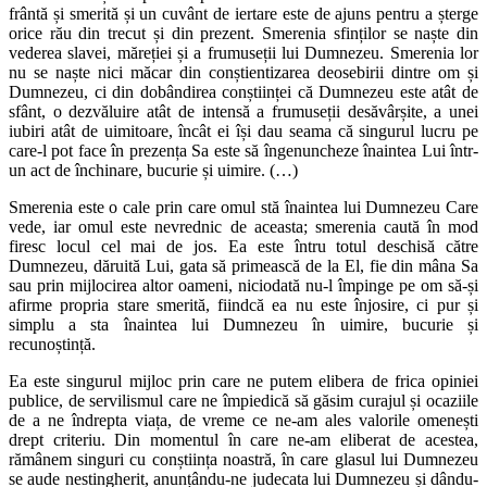
frântă și smerită și un cuvânt de iertare este de ajuns pentru a șterge
orice rău din trecut și din prezent. Smerenia sfinților se naște din
vederea slavei, măreției și a frumuseții lui Dumnezeu. Smerenia lor
nu se naște nici măcar din conștientizarea deosebirii dintre om și
Dumnezeu, ci din dobândirea conștiinței că Dumnezeu este atât de
sfânt, o dezvăluire atât de intensă a frumuseții desăvârșite, a unei
iubiri atât de uimitoare, încât ei își dau seama că singurul lucru pe
care-l pot face în prezența Sa este să îngenuncheze înaintea Lui într-
un act de închinare, bucurie și uimire. (…)
Smerenia este o cale prin care omul stă înaintea lui Dumnezeu Care
vede, iar omul este nevrednic de aceasta; smerenia caută în mod
firesc locul cel mai de jos. Ea este întru totul deschisă către
Dumnezeu, dăruită Lui, gata să primească de la El, fie din mâna Sa
sau prin mijlocirea altor oameni, niciodată nu-l împinge pe om să-și
afirme propria stare smerită, fiindcă ea nu este înjosire, ci pur și
simplu a sta înaintea lui Dumnezeu în uimire, bucurie și
recunoștință.
Ea este singurul mijloc prin care ne putem elibera de frica opiniei
publice, de servilismul care ne împiedică să găsim curajul și ocaziile
de a ne îndrepta viața, de vreme ce ne-am ales valorile omenești
drept criteriu. Din momentul în care ne-am eliberat de acestea,
rămânem singuri cu conștiința noastră, în care glasul lui Dumnezeu
se aude nestingherit, anunțându-ne judecata lui Dumnezeu și dându-