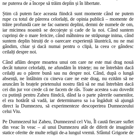
ne puterea de a începe să trăim deplin și în libertate.
Știm că putem face aceasta fiindcă sunt momente când ne putem
rupe cu totul de părerea celorlalți, de opinia publică – momente de
trăire profundă care ne fac oameni deplini, demni de numele de om,
iar micimea noastră se decojește și cade de la noi. Când suntem
cuprinși de o mare fericire, când mâhnirea ne străpunge inima, când
suntem deplin biruiți de o oarecare experiență lăuntrică, nu ne mai
gândim, chiar și dacă numai pentru o clipă, la ceea ce gândesc
ceilalți despre noi.
Când aflăm despre moartea unui om care ne este mai drag nouă
decât tuturor celorlalți, ne afundăm în tristețe; nu ne întrebăm dacă
ceilalți au o părere bună sau nu despre noi. Când, după o lungă
absență, ne întâlnim cu cineva care ne este drag, nu ezităm să ne
aruncăm în brațele prietenului nostru fără să ne mai întrebăm dacă
cei din jur vor crede că ne facem de râs. Toate acestea s-au dovedit
cu putință pentru Zaheu fiindcă, dând la o parte părerile oamenilor,
el era hotărât să vadă, iar determinarea sa i-a îngăduit să ajungă
direct la Dumnezeu, să experimenteze descoperirea Dumnezeului
celui Viu.
Pe Dumnezeul lui Zaheu, Dumnezeul cel Viu, Îl caută fiecare suflet
din veac în veac – al unui Dumnezeu atât de diferit de imaginile
statice oferite de multe religii de-a lungul vremii. Sfântul Grigorie de