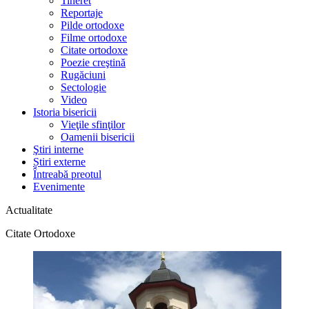
Tineret
Reportaje
Pilde ortodoxe
Filme ortodoxe
Citate ortodoxe
Poezie creştină
Rugăciuni
Sectologie
Video
Istoria bisericii
Vieţile sfinţilor
Oamenii bisericii
Ştiri interne
Știri externe
Întreabă preotul
Evenimente
Actualitate
Citate Ortodoxe