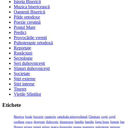
Istoria Bisericii
Muzica bisericească
Oamenii Bisericii
Pilde ortodoxe
Poezie creştină
Postul Mare
Predici
Provocările vremii
Psihoterapie ortodoxă
Reportaje
Rugăciuni
Sectologie
Seri duhovnicești
Sfaturi duhovnicești
Societate
Știri externe
Ştiri interne
Tineret
Vieţile Sfinţilor
Etichete
Biserica
boala
bucurie
casatorie
catedrala mitropolitană
Chisinau
copii
copil
credinta
cruce
dragoste
duhovnic
dumnezeu
familia
familie
fapte bune
femeie
har
Hristos
iertare
inimă
iubire
maica domnului
mama
mantuire
milostenie
minune