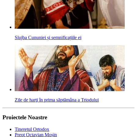
Slujba Cununiei și semnificațiile ei
Zile de harţi în prima săptămâna a Triodului
Proiectele Noastre
Tineretul Ortodox
Preot Octavian Moșin