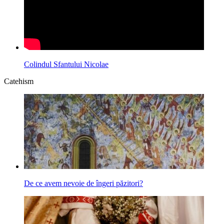
Colindul Sfantului Nicolae
Catehism
De ce avem nevoie de îngeri păzitori?