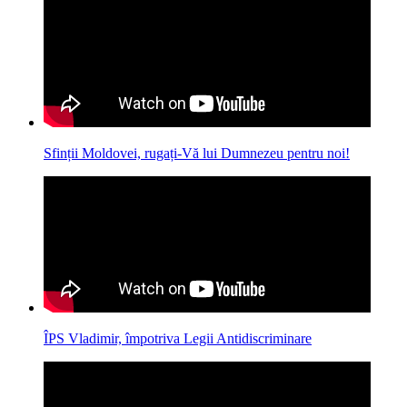
Sfinții Moldovei, rugați-Vă lui Dumnezeu pentru noi!
ÎPS Vladimir, împotriva Legii Antidiscriminare