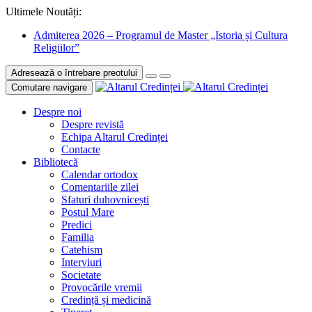
Ultimele Noutăți:
Admiterea 2026 – Programul de Master „Istoria și Cultura
Religiilor”
Adresează o întrebare preotului
Comutare navigare
Despre noi
Despre revistă
Echipa Altarul Credinței
Contacte
Bibliotecă
Calendar ortodox
Comentariile zilei
Sfaturi duhovnicești
Postul Mare
Predici
Familia
Catehism
Interviuri
Societate
Provocările vremii
Credință și medicină