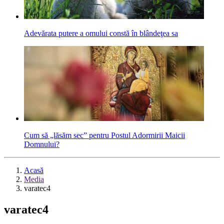
Adevărata putere a omului constă în blândeţea sa
Cum să „lăsăm sec” pentru Postul Adormirii Maicii
Domnului?
Acasă
Media
varatec4
varatec4