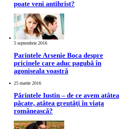
poate veni antihrist?
5 septembrie 2016
Parintele Arsenie Boca despre
pricinele care aduc pagubă în
agoniseala voastră
25 martie 2016
Părintele Iustin – de ce avem atâtea
păcate, atâtea greutăţi în viaţa
românească?