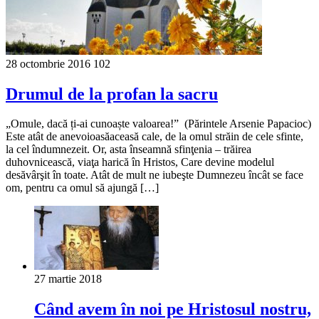
28 octombrie 2016
102
Drumul de la profan la sacru
„Omule, dacă ți-ai cunoaște valoarea!” (Părintele Arsenie Papacioc)
Este atât de anevoioasăaceasă cale, de la omul străin de cele sfinte,
la cel îndumnezeit. Or, asta înseamnă sfinţenia – trăirea
duhovnicească, viaţa harică în Hristos, Care devine modelul
desăvârşit în toate. Atât de mult ne iubeşte Dumnezeu încât se face
om, pentru ca omul să ajungă […]
27 martie 2018
Când avem în noi pe Hristosul nostru,