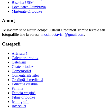
Biserica USM
Localitatea Dumbrava
Masterate Ortodoxe
Anunț
Te invităm să te alături echipei Altarul Credinţei! Trimite textele sau
fotografiile tale la adresa:
mosin.octavian@gmail.com
.
Categorii
Arta sacră
Calendar ortodox
Catehism
Citate ortodoxe
Comemorări
Comentariile zilei
Credință și medicină
Educația creștină
Familia
Femeia creștină
Filme ortodoxe
Iconografie
Interviuri