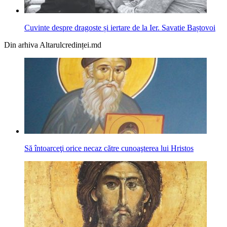
Cuvinte despre dragoste și iertare de la Ier. Savatie Baștovoi
Din arhiva Altarulcredinței.md
Să întoarceţi orice necaz către cunoaşterea lui Hristos