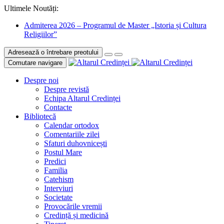
Ultimele Noutăți:
Admiterea 2026 – Programul de Master „Istoria și Cultura
Religiilor”
Adresează o întrebare preotului
Comutare navigare
Despre noi
Despre revistă
Echipa Altarul Credinței
Contacte
Bibliotecă
Calendar ortodox
Comentariile zilei
Sfaturi duhovnicești
Postul Mare
Predici
Familia
Catehism
Interviuri
Societate
Provocările vremii
Credință și medicină