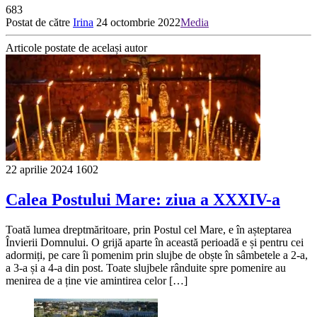
683
Postat de către
Irina
24 octombrie 2022
Media
Articole postate de același autor
22 aprilie 2024
1602
Calea Postului Mare: ziua a XXXIV-a
Toată lumea dreptmăritoare, prin Postul cel Mare, e în așteptarea
Învierii Domnului. O grijă aparte în această perioadă e și pentru cei
adormiți, pe care îi pomenim prin slujbe de obște în sâmbetele a 2-a,
a 3-a și a 4-a din post. Toate slujbele rânduite spre pomenire au
menirea de a ține vie amintirea celor […]