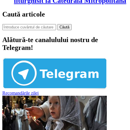
liturghisit la Catedrala Mitropolitană
Caută articole
Căută
Alătură-te canalulului nostru de
Telegram!
Recomandările zilei