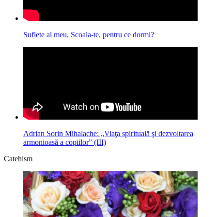
Suflete al meu, Scoala-te, pentru ce dormi?
Adrian Sorin Mihalache: „Viaţa spirituală şi dezvoltarea
armonioasă a copiilor” (III)
Catehism