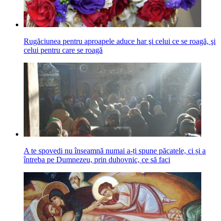
Rugăciunea pentru aproapele aduce har şi celui ce se roagă, şi
celui pentru care se roagă
A te spovedi nu înseamnă numai a-ți spune păcatele, ci și a
întreba pe Dumnezeu, prin duhovnic, ce să faci