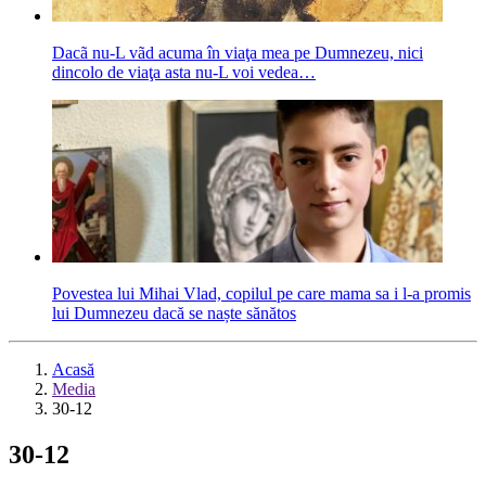
Dacã nu-L vãd acuma în viaţa mea pe Dumnezeu, nici
dincolo de viaţa asta nu-L voi vedea…
Povestea lui Mihai Vlad, copilul pe care mama sa i l-a promis
lui Dumnezeu dacă se naște sănătos
Acasă
Media
30-12
30-12