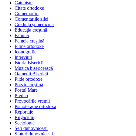
Catehism
Citate ortodoxe
Comemorări
Comentariile zilei
Credință și medicină
Educația creștină
Familia
Femeia creștină
Filme ortodoxe
Iconografie
Interviuri
Istoria Bisericii
Muzica bisericească
Oamenii Bisericii
Pilde ortodoxe
Poezie creştină
Postul Mare
Predici
Provocările vremii
Psihoterapie ortodoxă
Reportaje
Rugăciuni
Sectologie
Seri duhovnicești
Sfaturi duhovnicești