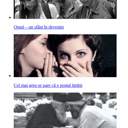
Omul – un sfânt în devenire
Cel mai greu se pare că e postul limbii