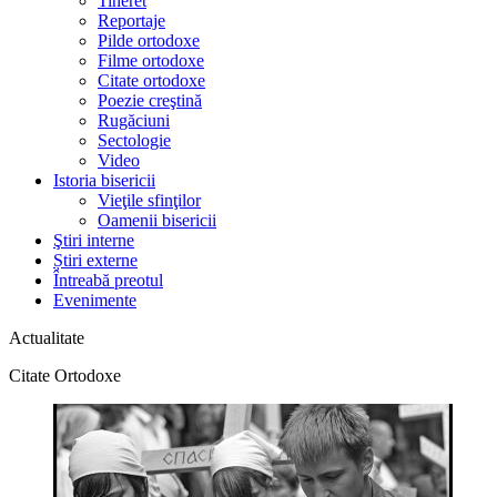
Tineret
Reportaje
Pilde ortodoxe
Filme ortodoxe
Citate ortodoxe
Poezie creştină
Rugăciuni
Sectologie
Video
Istoria bisericii
Vieţile sfinţilor
Oamenii bisericii
Ştiri interne
Știri externe
Întreabă preotul
Evenimente
Actualitate
Citate Ortodoxe