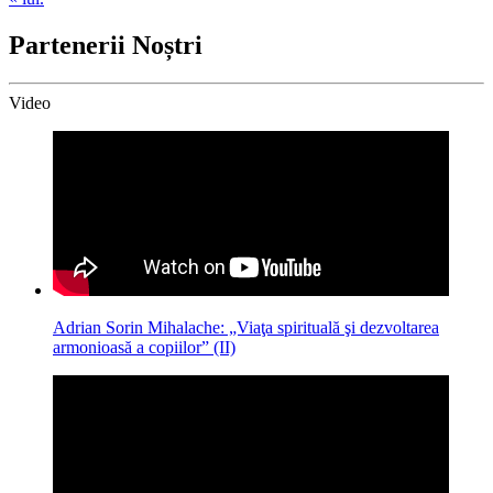
Partenerii Noștri
Video
Adrian Sorin Mihalache: „Viaţa spirituală şi dezvoltarea
armonioasă a copiilor” (II)