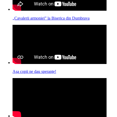
„Cavalerii armoniei” la Biserica din Dumbrava
Aşa copii ne dau speranţe!