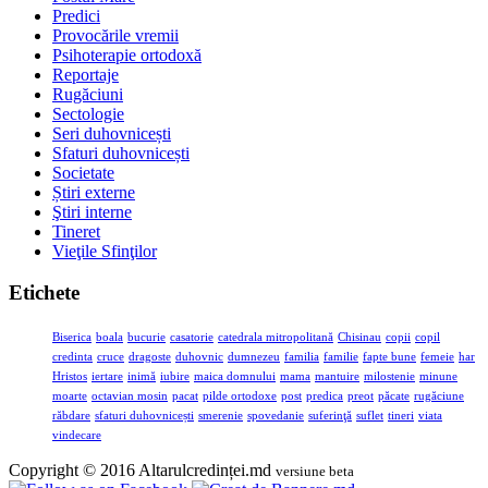
Predici
Provocările vremii
Psihoterapie ortodoxă
Reportaje
Rugăciuni
Sectologie
Seri duhovnicești
Sfaturi duhovnicești
Societate
Știri externe
Ştiri interne
Tineret
Vieţile Sfinţilor
Etichete
Biserica
boala
bucurie
casatorie
catedrala mitropolitană
Chisinau
copii
copil
credinta
cruce
dragoste
duhovnic
dumnezeu
familia
familie
fapte bune
femeie
har
Hristos
iertare
inimă
iubire
maica domnului
mama
mantuire
milostenie
minune
moarte
octavian mosin
pacat
pilde ortodoxe
post
predica
preot
păcate
rugăciune
răbdare
sfaturi duhovnicești
smerenie
spovedanie
suferinţă
suflet
tineri
viata
vindecare
Copyright © 2016 Altarulcredinței.md
versiune beta