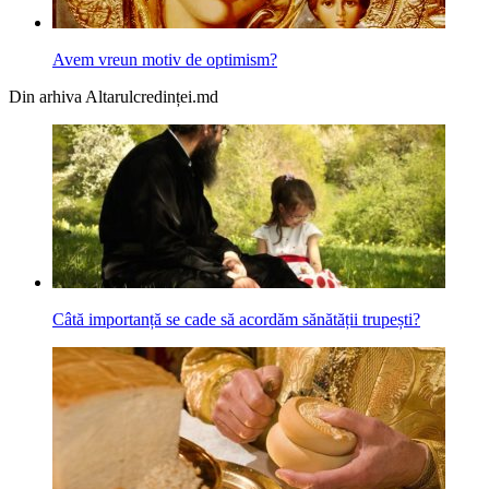
Avem vreun motiv de optimism?
Din arhiva Altarulcredinței.md
Câtă importanță se cade să acordăm sănătății trupești?