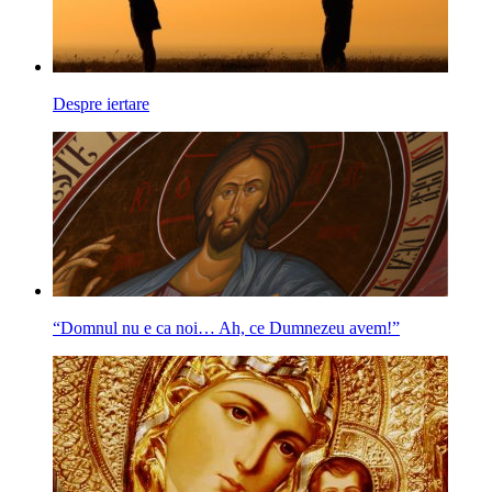
Despre iertare
“Domnul nu e ca noi… Ah, ce Dumnezeu avem!”