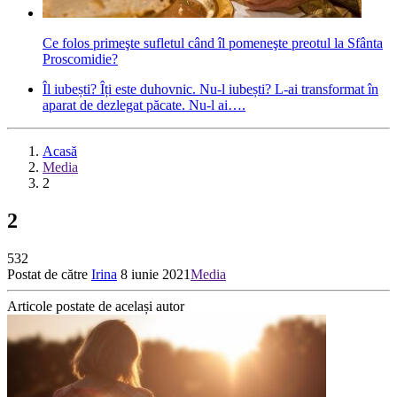
Ce folos primeşte sufletul când îl pomeneşte preotul la Sfânta
Proscomidie?
Îl iubești? Îți este duhovnic. Nu-l iubești? L-ai transformat în
aparat de dezlegat păcate. Nu-l ai….
Acasă
Media
2
2
532
Postat de către
Irina
8 iunie 2021
Media
Articole postate de același autor