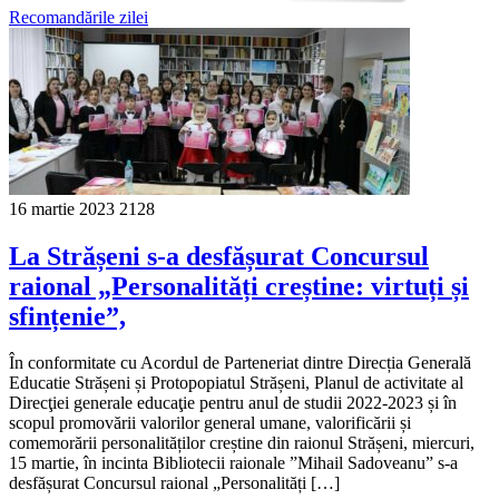
Recomandările zilei
16 martie 2023
2128
La Strășeni s-a desfășurat Concursul
raional „Personalități creștine: virtuți și
sfințenie”,
În conformitate cu Acordul de Parteneriat dintre Direcția Generală
Educatie Strășeni și Protopopiatul Strășeni, Planul de activitate al
Direcţiei generale educaţie pentru anul de studii 2022-2023 și în
scopul promovării valorilor general umane, valorificării și
comemorării personalităților creștine din raionul Strășeni, miercuri,
15 martie, în incinta Bibliotecii raionale ”Mihail Sadoveanu” s-a
desfășurat Concursul raional „Personalități […]