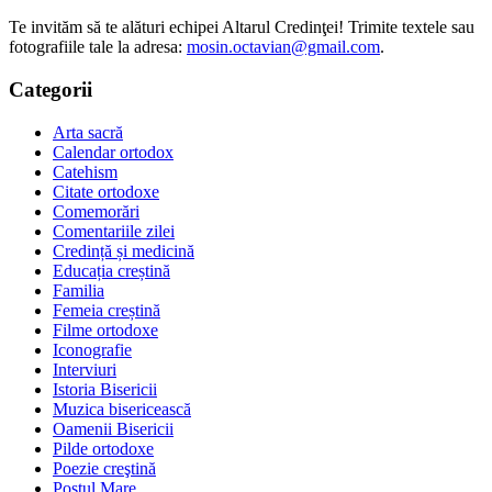
Te invităm să te alături echipei Altarul Credinţei! Trimite textele sau
fotografiile tale la adresa:
mosin.octavian@gmail.com
.
Categorii
Arta sacră
Calendar ortodox
Catehism
Citate ortodoxe
Comemorări
Comentariile zilei
Credință și medicină
Educația creștină
Familia
Femeia creștină
Filme ortodoxe
Iconografie
Interviuri
Istoria Bisericii
Muzica bisericească
Oamenii Bisericii
Pilde ortodoxe
Poezie creştină
Postul Mare