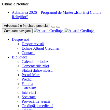
Ultimele Noutăți:
Admiterea 2026 – Programul de Master „Istoria și Cultura
Religiilor”
Adresează o întrebare preotului
Comutare navigare
Despre noi
Despre revistă
Echipa Altarul Credinței
Contacte
Bibliotecă
Calendar ortodox
Comentariile zilei
Sfaturi duhovnicești
Postul Mare
Predici
Familia
Catehism
Interviuri
Societate
Provocările vremii
Credință și medicină