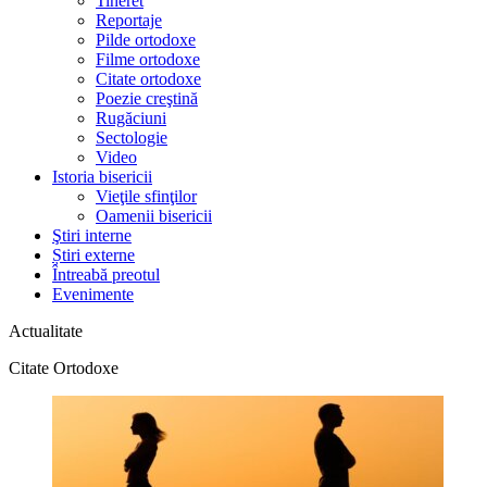
Tineret
Reportaje
Pilde ortodoxe
Filme ortodoxe
Citate ortodoxe
Poezie creştină
Rugăciuni
Sectologie
Video
Istoria bisericii
Vieţile sfinţilor
Oamenii bisericii
Ştiri interne
Știri externe
Întreabă preotul
Evenimente
Actualitate
Citate Ortodoxe