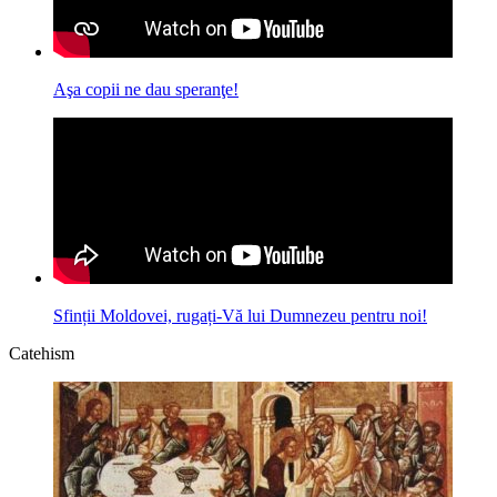
Aşa copii ne dau speranţe!
Sfinții Moldovei, rugați-Vă lui Dumnezeu pentru noi!
Catehism