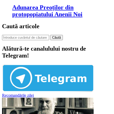
Adunarea Preoților din
protopopiatului Anenii Noi
Caută articole
Căută
Alătură-te canalulului nostru de
Telegram!
Recomandările zilei