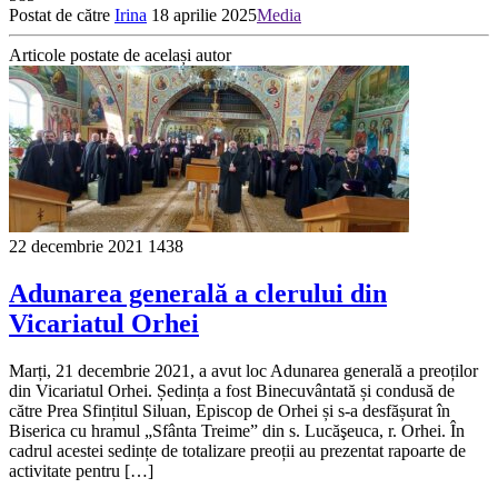
Postat de către
Irina
18 aprilie 2025
Media
Articole postate de același autor
22 decembrie 2021
1438
Adunarea generală a clerului din
Vicariatul Orhei
Marți, 21 decembrie 2021, a avut loc Adunarea generală a preoților
din Vicariatul Orhei. Ședința a fost Binecuvântată și condusă de
către Prea Sfințitul Siluan, Episcop de Orhei și s-a desfășurat în
Biserica cu hramul „Sfânta Treime” din s. Lucăşeuca, r. Orhei. În
cadrul acestei sedințe de totalizare preoții au prezentat rapoarte de
activitate pentru […]