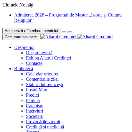
Ultimele Noutăți:
Admiterea 2026 – Programul de Master „Istoria și Cultura
Religiilor”
Adresează o întrebare preotului
Comutare navigare
Despre noi
Despre revistă
Echipa Altarul Credinței
Contacte
Bibliotecă
Calendar ortodox
Comentariile zilei
Sfaturi duhovnicești
Postul Mare
Predici
Familia
Catehism
Interviuri
Societate
Provocările vremii
Credință și medicină