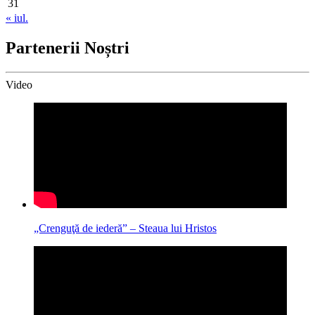
31
« iul.
Partenerii Noștri
Video
„Crenguţă de iederă” – Steaua lui Hristos