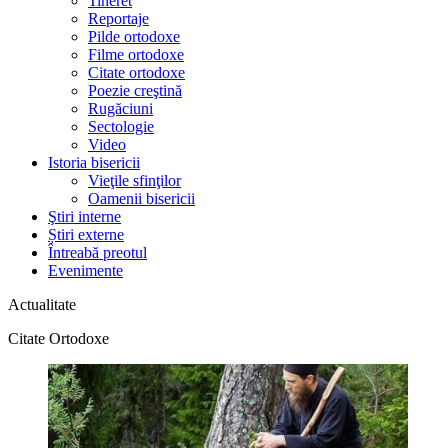
Tineret
Reportaje
Pilde ortodoxe
Filme ortodoxe
Citate ortodoxe
Poezie creştină
Rugăciuni
Sectologie
Video
Istoria bisericii
Vieţile sfinţilor
Oamenii bisericii
Ştiri interne
Știri externe
Întreabă preotul
Evenimente
Actualitate
Citate Ortodoxe