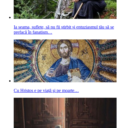
Ia seama, suflete, să nu fii ştirbit și entuziasmul tău să se
prefacă în fanatism…
Cu Hristos e pe viaţă şi pe moarte…