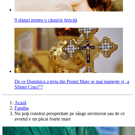
9 sfaturi pentru o căsnicie fericită
De ce Duminica a treia din Postul Mare se mai numește și „a
Sfintei Cruci”?
Acasă
Familia
Nu poţi construi prosperitate pe sânge nevinovat sau de ce
avortul e un păcat foarte mare