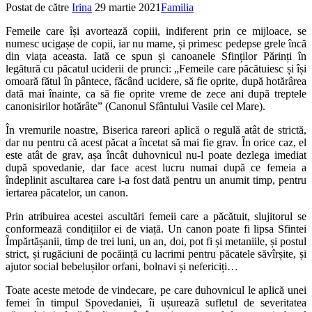
Postat de către
Irina
29 martie 2021
Familia
Femeile care își avortează copiii, indiferent prin ce mijloace, se
numesc ucigașe de copii, iar nu mame, și primesc pedepse grele încă
din viața aceasta. Iată ce spun și canoanele Sfinților Părinți în
legătură cu păcatul uciderii de prunci: „Femeile care păcătuiesc și își
omoară fătul în pântece, făcând ucidere, să fie oprite, după hotărârea
dată mai înainte, ca să fie oprite vreme de zece ani după treptele
canonisirilor hotărâte” (Canonul Sfântului Vasile cel Mare).
În vremurile noastre, Biserica rareori aplică o regulă atât de strictă,
dar nu pentru că acest păcat a încetat să mai fie grav. În orice caz, el
este atât de grav, așa încât duhovnicul nu-l poate dezlega imediat
după spovedanie, dar face acest lucru numai după ce femeia a
îndeplinit ascultarea care i-a fost dată pentru un anumit timp, pentru
iertarea păcatelor, un canon.
Prin atribuirea acestei ascultări femeii care a păcătuit, slujitorul se
conformează condițiilor ei de viață. Un canon poate fi lipsa Sfintei
Împărtășanii, timp de trei luni, un an, doi, pot fi și metaniile, și postul
strict, și rugăciuni de pocăință cu lacrimi pentru păcatele săvîrșite, și
ajutor social bebelușilor orfani, bolnavi și nefericiți…
Toate aceste metode de vindecare, pe care duhovnicul le aplică unei
femei în timpul Spovedaniei, îi ușurează sufletul de severitatea