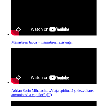
Mănăstirea Japca – mănăstirea rezistenței
Adrian Sorin Mihalache: „Viaţa spirituală şi dezvoltarea
armonioasă a copiilor” (III)