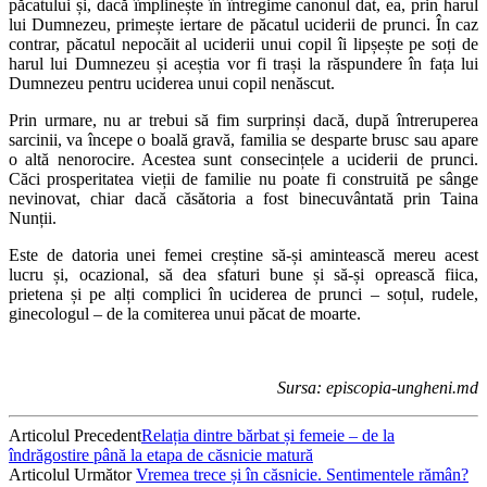
păcatului și, dacă împlinește în întregime canonul dat, ea, prin harul
lui Dumnezeu, primește iertare de păcatul uciderii de prunci. În caz
contrar, păcatul nepocăit al uciderii unui copil îi lipșește pe soți de
harul lui Dumnezeu și aceștia vor fi trași la răspundere în fața lui
Dumnezeu pentru uciderea unui copil nenăscut.
Prin urmare, nu ar trebui să fim surprinși dacă, după întreruperea
sarcinii, va începe o boală gravă, familia se desparte brusc sau apare
o altă nenorocire. Acestea sunt consecințele a uciderii de prunci.
Căci prosperitatea vieții de familie nu poate fi construită pe sânge
nevinovat, chiar dacă căsătoria a fost binecuvântată prin Taina
Nunții.
Este de datoria unei femei creștine să-și amintească mereu acest
lucru și, ocazional, să dea sfaturi bune și să-și oprească fiica,
prietena și pe alți complici în uciderea de prunci – soțul, rudele,
ginecologul – de la comiterea unui păcat de moarte.
Sursa: episcopia-ungheni.md
Articolul Precedent
Relația dintre bărbat și femeie – de la
îndrăgostire până la etapa de căsnicie matură
Articolul Următor
Vremea trece și în căsnicie. Sentimentele rămân?