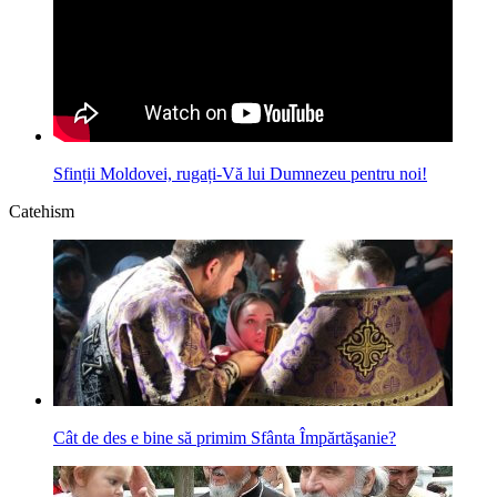
Sfinții Moldovei, rugați-Vă lui Dumnezeu pentru noi!
Catehism
Cât de des e bine să primim Sfânta Împărtăşanie?