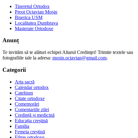
Tineretul Ortodox
Preot Octavian Moșin
Biserica USM
Localitatea Dumbrava
Masterate Ortodoxe
Anunț
Te invităm să te alături echipei Altarul Credinţei! Trimite textele sau
fotografiile tale la adresa:
mosin.octavian@gmail.com
.
Categorii
Arta sacră
Calendar ortodox
Catehism
Citate ortodoxe
Comemorări
Comentariile zilei
Credință și medicină
Educația creștină
Familia
Femeia creștină
Filme ortodoxe