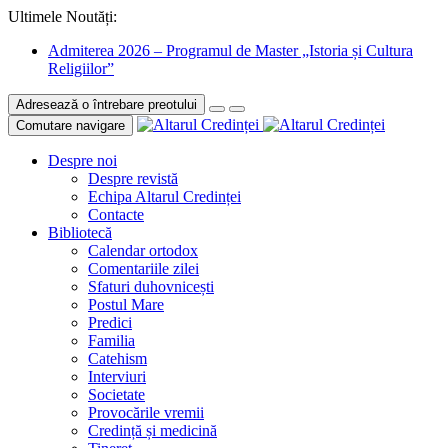
Ultimele Noutăți:
Admiterea 2026 – Programul de Master „Istoria și Cultura
Religiilor”
Adresează o întrebare preotului
Comutare navigare
Despre noi
Despre revistă
Echipa Altarul Credinței
Contacte
Bibliotecă
Calendar ortodox
Comentariile zilei
Sfaturi duhovnicești
Postul Mare
Predici
Familia
Catehism
Interviuri
Societate
Provocările vremii
Credință și medicină