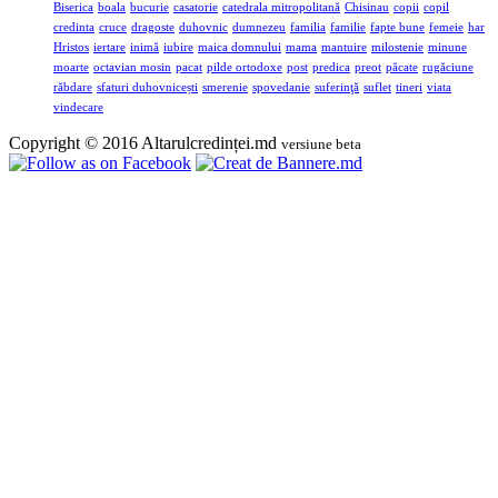
Biserica
boala
bucurie
casatorie
catedrala mitropolitană
Chisinau
copii
copil
credinta
cruce
dragoste
duhovnic
dumnezeu
familia
familie
fapte bune
femeie
har
Hristos
iertare
inimă
iubire
maica domnului
mama
mantuire
milostenie
minune
moarte
octavian mosin
pacat
pilde ortodoxe
post
predica
preot
păcate
rugăciune
răbdare
sfaturi duhovnicești
smerenie
spovedanie
suferinţă
suflet
tineri
viata
vindecare
Copyright © 2016 Altarulcredinței.md
versiune beta