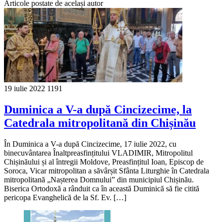
Articole postate de același autor
19 iulie 2022
1191
Duminica a V-a după Cincizecime, la
Catedrala mitropolitană din Chișinău
În Duminica a V-a după Cincizecime, 17 iulie 2022, cu
binecuvântarea Înaltpreasfințitului VLADIMIR, Mitropolitul
Chișinăului și al întregii Moldove, Preasfințitul Ioan, Episcop de
Soroca, Vicar mitropolitan a săvârșit Sfânta Liturghie în Catedrala
mitropolitană „Nașterea Domnului” din municipiul Chișinău.
Biserica Ortodoxă a rânduit ca în această Duminică să fie citită
pericopa Evanghelică de la Sf. Ev. […]