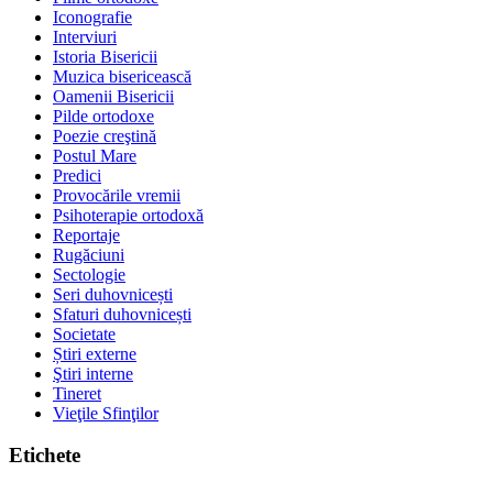
Iconografie
Interviuri
Istoria Bisericii
Muzica bisericească
Oamenii Bisericii
Pilde ortodoxe
Poezie creştină
Postul Mare
Predici
Provocările vremii
Psihoterapie ortodoxă
Reportaje
Rugăciuni
Sectologie
Seri duhovnicești
Sfaturi duhovnicești
Societate
Știri externe
Ştiri interne
Tineret
Vieţile Sfinţilor
Etichete