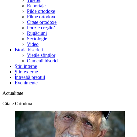
Tineret
Reportaje
Pilde ortodoxe
Filme ortodoxe
Citate ortodoxe
Poezie creştină
Rugăciuni
Sectologie
Video
Istoria bisericii
Vieţile sfinţilor
Oamenii bisericii
Ştiri interne
Știri externe
Întreabă preotul
Evenimente
Actualitate
Citate Ortodoxe