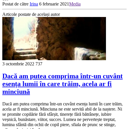
Postat de către
Irina
6 februarie 2021
Media
Articole postate de același autor
3 octombrie 2022
737
Dacă am putea comprima într-un cuvânt
esența lumii în care trăim, acela ar fi
minciună
Dacă am putea comprima într-un cuvânt esența lumii în care trăim,
acela ar fi minciună. Minciuna ne este servită abil de la naștere. Ni
se promite copilărie fără sfârșit, tinerețe fără bătrânețe, iubire
veșnică, bunăstare, viitor, succes. Lumea ne pervertește treptat,
lumina sfântă din ochii de copil piere, sfiala de prunc se stinge,