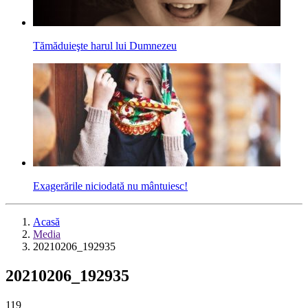
Tămăduieşte harul lui Dumnezeu
Exagerările niciodată nu mântuiesc!
Acasă
Media
20210206_192935
20210206_192935
119