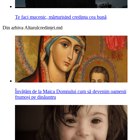
Te faci mucenic, mărturisind credinţa cea bună
Din arhiva Altarulcredinței.md
Învățăm de la Maica Domnului cum să devenim oamenii
frumoși pe dinăuntru