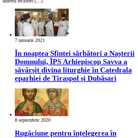
adierea fecioriei […]
7 ianuarie 2021
În noaptea Sfintei sărbători a Nașterii
Domnului, ÎPS Arhiepiscop Savva a
săvârșit divina liturghie în Catedrala
eparhiei de Tiraspol și Dubăsari
8 septembrie 2020
Rugăciune pentru înţelegerea în