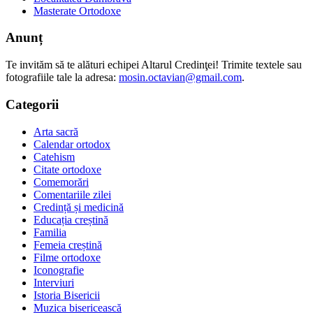
Masterate Ortodoxe
Anunț
Te invităm să te alături echipei Altarul Credinţei! Trimite textele sau
fotografiile tale la adresa:
mosin.octavian@gmail.com
.
Categorii
Arta sacră
Calendar ortodox
Catehism
Citate ortodoxe
Comemorări
Comentariile zilei
Credință și medicină
Educația creștină
Familia
Femeia creștină
Filme ortodoxe
Iconografie
Interviuri
Istoria Bisericii
Muzica bisericească