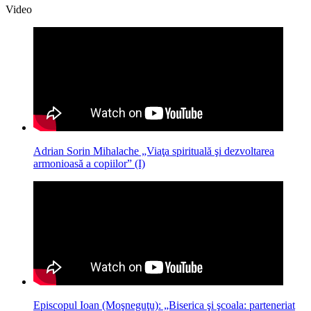
Video
Adrian Sorin Mihalache „Viaţa spirituală şi dezvoltarea
armonioasă a copiilor” (I)
Episcopul Ioan (Moşneguţu): „Biserica şi şcoala: parteneriat