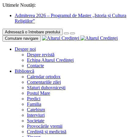
Ultimele Noutăți:
Admiterea 2026 – Programul de Master „Istoria și Cultura
Religiilor”
Adresează o întrebare preotului
Comutare navigare
Despre noi
Despre revistă
Echipa Altarul Credinței
Contacte
Bibliotecă
Calendar ortodox
Comentariile zilei
Sfaturi duhovnicești
Postul Mare
Predici
Familia
Catehism
Interviuri
Societate
Provocările vremii
Credință și medicină