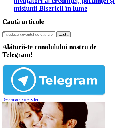
învăţători ai credinţei, pocăinţei şi
misiunii Bisericii în lume
Caută articole
Căută
Alătură-te canalulului nostru de
Telegram!
Recomandările zilei