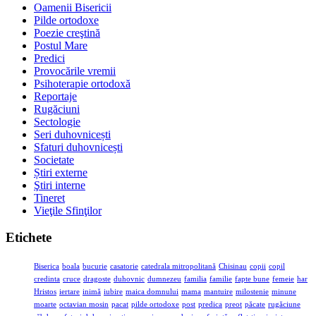
Oamenii Bisericii
Pilde ortodoxe
Poezie creştină
Postul Mare
Predici
Provocările vremii
Psihoterapie ortodoxă
Reportaje
Rugăciuni
Sectologie
Seri duhovnicești
Sfaturi duhovnicești
Societate
Știri externe
Ştiri interne
Tineret
Vieţile Sfinţilor
Etichete
Biserica
boala
bucurie
casatorie
catedrala mitropolitană
Chisinau
copii
copil
credinta
cruce
dragoste
duhovnic
dumnezeu
familia
familie
fapte bune
femeie
har
Hristos
iertare
inimă
iubire
maica domnului
mama
mantuire
milostenie
minune
moarte
octavian mosin
pacat
pilde ortodoxe
post
predica
preot
păcate
rugăciune