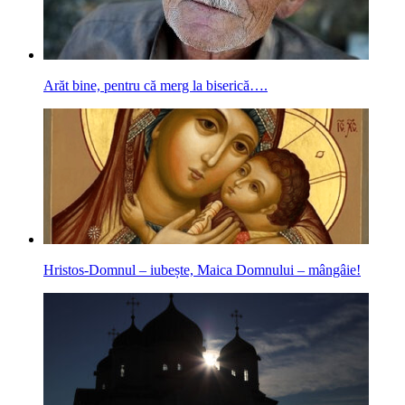
Arăt bine, pentru că merg la biserică….
Hristos-Domnul – iubește, Maica Domnului – mângâie!