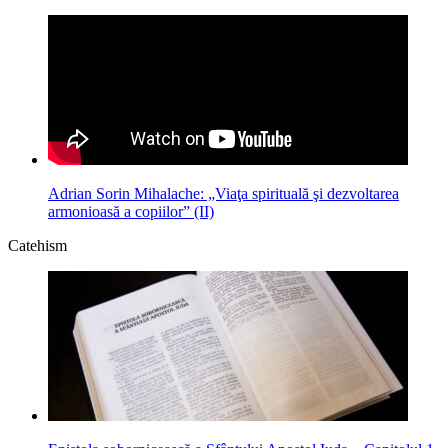
Adrian Sorin Mihalache: „Viaţa spirituală şi dezvoltarea
armonioasă a copiilor” (II)
Catehism