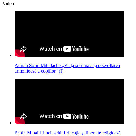
Video
Adrian Sorin Mihalache „Viaţa spirituală şi dezvoltarea
armonioasă a copiilor” (I)
Pr. dr. Mihai Himcinschi: Educaţie şi libertate religioasă