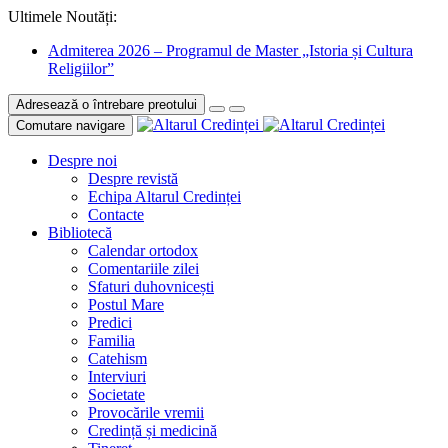
Ultimele Noutăți:
Admiterea 2026 – Programul de Master „Istoria și Cultura
Religiilor”
Adresează o întrebare preotului
Comutare navigare
Despre noi
Despre revistă
Echipa Altarul Credinței
Contacte
Bibliotecă
Calendar ortodox
Comentariile zilei
Sfaturi duhovnicești
Postul Mare
Predici
Familia
Catehism
Interviuri
Societate
Provocările vremii
Credință și medicină