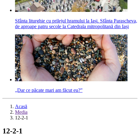
Sfânta liturghie cu prilejul hramului la Iași. Sfânta Parascheva,
de aproape patru secole la Catedrala mitropolitană din Iași
„Dar ce păcate mari am făcut eu?”
Acasă
Media
12-2-1
12-2-1