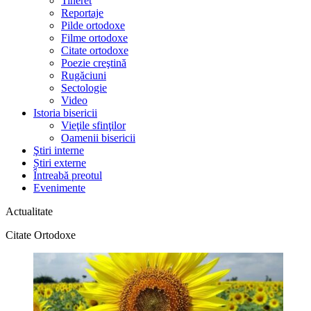
Tineret
Reportaje
Pilde ortodoxe
Filme ortodoxe
Citate ortodoxe
Poezie creştină
Rugăciuni
Sectologie
Video
Istoria bisericii
Vieţile sfinţilor
Oamenii bisericii
Ştiri interne
Știri externe
Întreabă preotul
Evenimente
Actualitate
Citate Ortodoxe