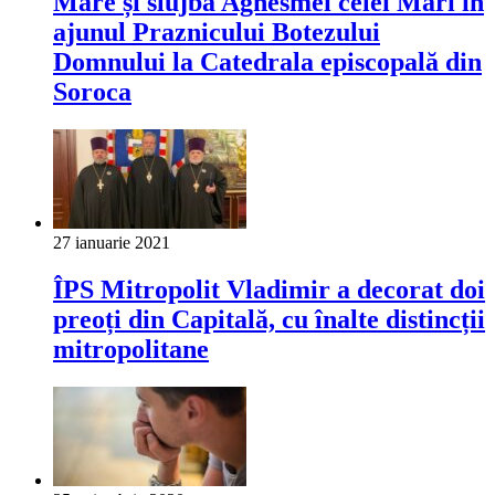
Mare și slujba Aghesmei celei Mari în
ajunul Praznicului Botezului
Domnului la Catedrala episcopală din
Soroca
27 ianuarie 2021
ÎPS Mitropolit Vladimir a decorat doi
preoți din Capitală, cu înalte distincții
mitropolitane