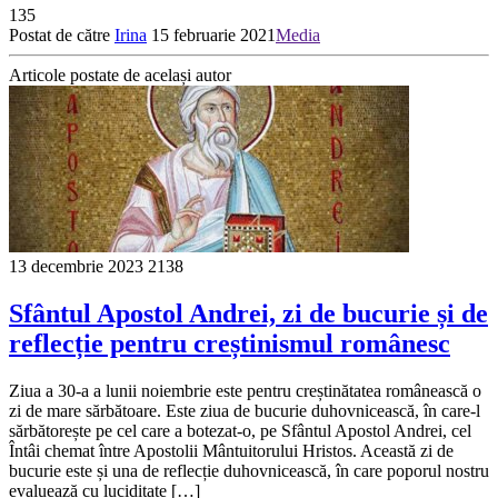
135
Postat de către
Irina
15 februarie 2021
Media
Articole postate de același autor
13 decembrie 2023
2138
Sfântul Apostol Andrei, zi de bucurie și de
reflecție pentru creștinismul românesc
Ziua a 30-a a lunii noiembrie este pentru creștinătatea românească o
zi de mare sărbătoare. Este ziua de bucurie duhovnicească, în care-l
sărbătorește pe cel care a botezat-o, pe Sfântul Apostol Andrei, cel
Întâi chemat între Apostolii Mântuitorului Hristos. Această zi de
bucurie este și una de reflecție duhovnicească, în care poporul nostru
evaluează cu luciditate […]