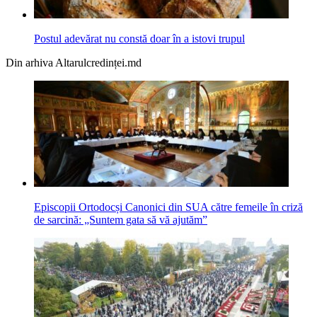
Postul adevărat nu constă doar în a istovi trupul
Din arhiva Altarulcredinței.md
Episcopii Ortodocși Canonici din SUA către femeile în criză
de sarcină: „Suntem gata să vă ajutăm”