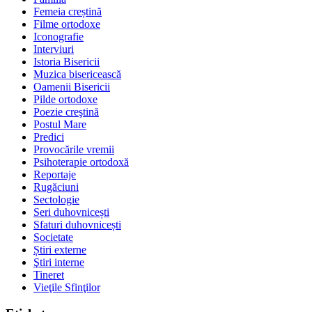
Femeia creștină
Filme ortodoxe
Iconografie
Interviuri
Istoria Bisericii
Muzica bisericească
Oamenii Bisericii
Pilde ortodoxe
Poezie creştină
Postul Mare
Predici
Provocările vremii
Psihoterapie ortodoxă
Reportaje
Rugăciuni
Sectologie
Seri duhovnicești
Sfaturi duhovnicești
Societate
Știri externe
Ştiri interne
Tineret
Vieţile Sfinţilor