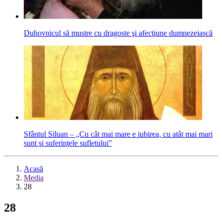
Duhovnicul să mustre cu dragoste şi afecţiune dumnezeiască
Sfântul Siluan – „Cu cât mai mare e iubirea, cu atât mai mari
sunt şi su­ferinţele sufletului”
Acasă
Media
28
28