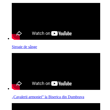
Şiroaie de sânge
„Cavalerii armoniei” la Biserica din Dumbrava