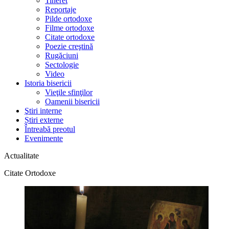
Tineret
Reportaje
Pilde ortodoxe
Filme ortodoxe
Citate ortodoxe
Poezie creştină
Rugăciuni
Sectologie
Video
Istoria bisericii
Vieţile sfinţilor
Oamenii bisericii
Ştiri interne
Știri externe
Întreabă preotul
Evenimente
Actualitate
Citate Ortodoxe