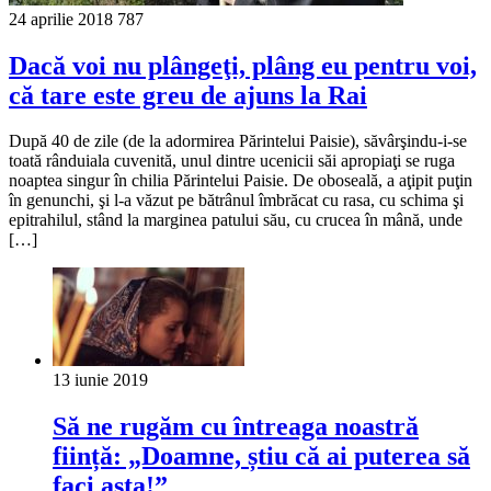
24 aprilie 2018
787
Dacă voi nu plângeţi, plâng eu pentru voi,
că tare este greu de ajuns la Rai
După 40 de zile (de la adormirea Părintelui Paisie), săvârşindu-i-se
toată rânduiala cuvenită, unul dintre ucenicii săi apropiaţi se ruga
noaptea singur în chilia Părintelui Paisie. De oboseală, a aţipit puţin
în genunchi, şi l-a văzut pe bătrânul îmbrăcat cu rasa, cu schima şi
epitrahilul, stând la marginea patului său, cu crucea în mână, unde
[…]
13 iunie 2019
Să ne rugăm cu întreaga noastră
ființă: „Doamne, știu că ai puterea să
faci asta!”