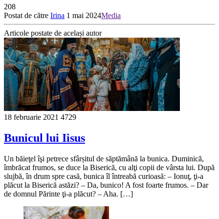
208
Postat de către
Irina
1 mai 2024
Media
Articole postate de același autor
18 februarie 2021
4729
Bunicul lui Iisus
Un băieţel îşi petrece sfârșitul de săptămână la bunica. Duminică,
îmbrăcat frumos, se duce la Biserică, cu alţi copii de vârsta lui. După
slujbă, în drum spre casă, bunica îl întreabă curioasă: – Ionuţ, ţi-a
plăcut la Biserică astăzi? – Da, bunico! A fost foarte frumos. – Dar
de domnul Părinte ţi-a plăcut? – Aha. […]