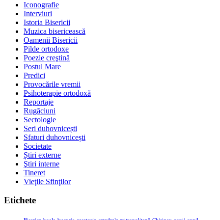
Iconografie
Interviuri
Istoria Bisericii
Muzica bisericească
Oamenii Bisericii
Pilde ortodoxe
Poezie creştină
Postul Mare
Predici
Provocările vremii
Psihoterapie ortodoxă
Reportaje
Rugăciuni
Sectologie
Seri duhovnicești
Sfaturi duhovnicești
Societate
Știri externe
Ştiri interne
Tineret
Vieţile Sfinţilor
Etichete