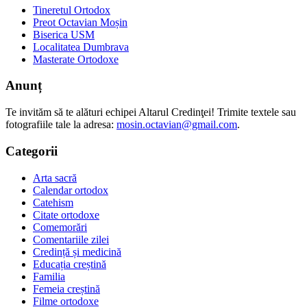
Tineretul Ortodox
Preot Octavian Moșin
Biserica USM
Localitatea Dumbrava
Masterate Ortodoxe
Anunț
Te invităm să te alături echipei Altarul Credinţei! Trimite textele sau
fotografiile tale la adresa:
mosin.octavian@gmail.com
.
Categorii
Arta sacră
Calendar ortodox
Catehism
Citate ortodoxe
Comemorări
Comentariile zilei
Credință și medicină
Educația creștină
Familia
Femeia creștină
Filme ortodoxe