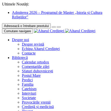
Ultimele Noutăți:
Admiterea 2026 – Programul de Master „Istoria și Cultura
Religiilor”
Adresează o întrebare preotului
Comutare navigare
Despre noi
Despre revistă
Echipa Altarul Credinței
Contacte
Bibliotecă
Calendar ortodox
Comentariile zilei
Sfaturi duhovnicești
Postul Mare
Predici
Familia
Catehism
Interviuri
Societate
Provocările vremii
Credință și medicină