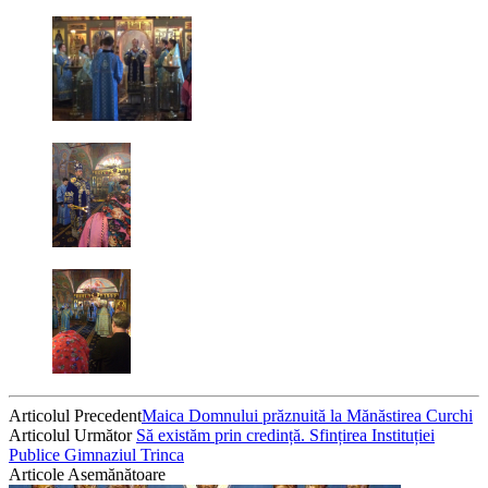
Articolul Precedent
Maica Domnului prăznuită la Mănăstirea Curchi
Articolul Următor
Să existăm prin credință. Sfințirea Instituției
Publice Gimnaziul Trinca
Articole Asemănătoare