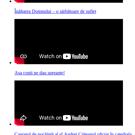
Înălţarea Domnului – o sărbătoare de suflet
Aşa copii ne dau speranţe!
Canonul de pocăință al sf.Andrei Criteanul oficiat în catedrala