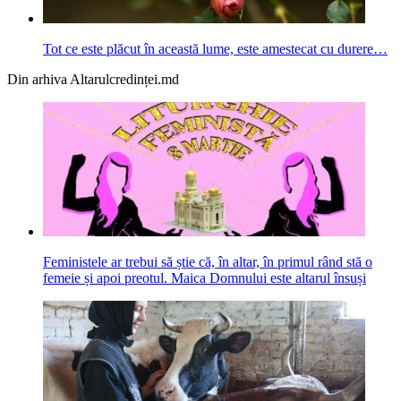
Tot ce este plăcut în această lume, este amestecat cu durere…
Din arhiva Altarulcredinței.md
Feministele ar trebui să știe că, în altar, în primul rând stă o
femeie și apoi preotul. Maica Domnului este altarul însuși