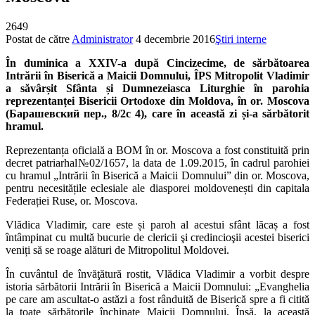
2649
Postat de către
Administrator
4 decembrie 2016
Ştiri interne
În duminica a XXIV-a după Cincizecime, de sărbătoarea
Intrării în Biserică a Maicii Domnului, ÎPS Mitropolit Vladimir
a săvârșit Sfânta și Dumnezeiasca Liturghie în parohia
reprezentanței Bisericii Ortodoxe din Moldova, în or. Moscova
(Барашевский пер., 8/2с 4), care în această zi și-a sărbătorit
hramul.
Reprezentanța oficială a BOM în or. Moscova a fost constituită prin
decret patriarhal№02/1657, la data de 1.09.2015, în cadrul parohiei
cu hramul „Intrării în Biserică a Maicii Domnului” din or. Moscova,
pentru necesitățile eclesiale ale diasporei moldovenești din capitala
Federației Ruse, or. Moscova.
Vlădica Vladimir, care este și paroh al acestui sfânt lăcaș a fost
întâmpinat cu multă bucurie de clericii şi credincioşii acestei biserici
veniți să se roage alături de Mitropolitul Moldovei.
În cuvântul de învăţătură rostit, Vlădica Vladimir a vorbit despre
istoria sărbătorii Intrării în Biserică a Maicii Domnului: „Evanghelia
pe care am ascultat-o astăzi a fost rânduită de Biserică spre a fi citită
la toate sărbătorile închinate Maicii Domnului. Însă, la această