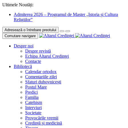
Ultimele Noutăți:
Admiterea 2026 – Programul de Master „Istoria și Cultura
Religiilor”
Adresează o întrebare preotului
Comutare navigare
Despre noi
Despre revistă
Echipa Altarul Credinței
Contacte
Bibliotecă
Calendar ortodox
Comentariile zilei
Sfaturi duhovnicești
Postul Mare
Predici
Familia
Catehism
Interviuri
Societate
Provocările vremii
Credință și medicină