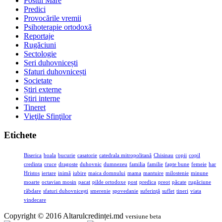
Postul Mare
Predici
Provocările vremii
Psihoterapie ortodoxă
Reportaje
Rugăciuni
Sectologie
Seri duhovnicești
Sfaturi duhovnicești
Societate
Știri externe
Ştiri interne
Tineret
Vieţile Sfinţilor
Etichete
Biserica
boala
bucurie
casatorie
catedrala mitropolitană
Chisinau
copii
copil
credinta
cruce
dragoste
duhovnic
dumnezeu
familia
familie
fapte bune
femeie
har
Hristos
iertare
inimă
iubire
maica domnului
mama
mantuire
milostenie
minune
moarte
octavian mosin
pacat
pilde ortodoxe
post
predica
preot
păcate
rugăciune
răbdare
sfaturi duhovnicești
smerenie
spovedanie
suferinţă
suflet
tineri
viata
vindecare
Copyright © 2016 Altarulcredinței.md
versiune beta