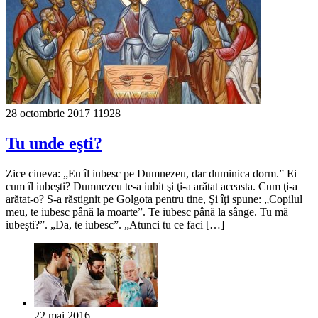
28 octombrie 2017
11928
Tu unde eşti?
Zice cineva: „Eu îl iubesc pe Dumnezeu, dar duminica dorm.” Ei
cum îl iubeşti? Dumnezeu te-a iubit şi ţi-a arătat aceasta. Cum ţi-a
arătat-o? S-a răstignit pe Golgota pentru tine, Şi îţi spune: „Copilul
meu, te iubesc până la moarte”. Te iubesc până la sânge. Tu mă
iubeşti?”. „Da, te iubesc”. „Atunci tu ce faci […]
22 mai 2016