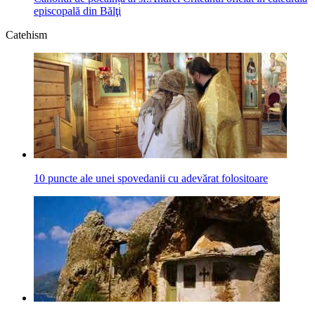
episcopală din Bălţi
Catehism
10 puncte ale unei spovedanii cu adevărat folositoare