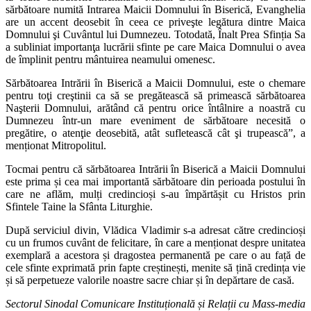
sărbătoare numită Intrarea Maicii Domnului în Biserică, Evanghelia
are un accent deosebit în ceea ce priveşte legătura dintre Maica
Domnului şi Cuvântul lui Dumnezeu. Totodată, Înalt Prea Sfinția Sa
a subliniat importanţa lucrării sfinte pe care Maica Domnului o avea
de împlinit pentru mântuirea neamului omenesc.
Sărbătoarea Intrării în Biserică a Maicii Domnului, este o chemare
pentru toţi creştinii ca să se pregătească să primească sărbătoarea
Naşterii Domnului, arătând că pentru orice întâlnire a noastră cu
Dumnezeu într-un mare eveniment de sărbătoare necesită o
pregătire, o atenţie deosebită, atât sufletească cât şi trupească”, a
menționat Mitropolitul.
Tocmai pentru că sărbătoarea Intrării în Biserică a Maicii Domnului
este prima și cea mai importantă sărbătoare din perioada postului în
care ne aflăm, mulți credincioși s-au împărtășit cu Hristos prin
Sfintele Taine la Sfânta Liturghie.
După serviciul divin, Vlădica Vladimir s-a adresat către credincioși
cu un frumos cuvânt de felicitare, în care a menționat despre unitatea
exemplară a acestora și dragostea permanentă pe care o au față de
cele sfinte exprimată prin fapte creștinești, menite să țină credința vie
și să perpetueze valorile noastre sacre chiar și în depărtare de casă.
Sectorul Sinodal Comunicare Instituțională și Relații cu Mass-media