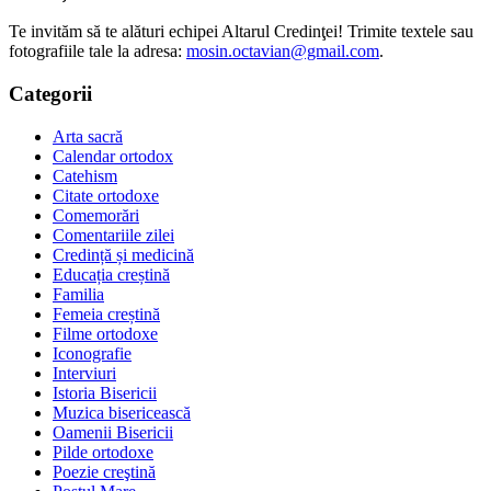
Te invităm să te alături echipei Altarul Credinţei! Trimite textele sau
fotografiile tale la adresa:
mosin.octavian@gmail.com
.
Categorii
Arta sacră
Calendar ortodox
Catehism
Citate ortodoxe
Comemorări
Comentariile zilei
Credință și medicină
Educația creștină
Familia
Femeia creștină
Filme ortodoxe
Iconografie
Interviuri
Istoria Bisericii
Muzica bisericească
Oamenii Bisericii
Pilde ortodoxe
Poezie creştină