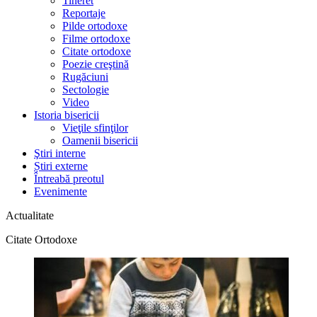
Tineret
Reportaje
Pilde ortodoxe
Filme ortodoxe
Citate ortodoxe
Poezie creştină
Rugăciuni
Sectologie
Video
Istoria bisericii
Vieţile sfinţilor
Oamenii bisericii
Ştiri interne
Știri externe
Întreabă preotul
Evenimente
Actualitate
Citate Ortodoxe