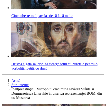
Cine iubește mult, acela știe să facă multe
Hristos e gata să ierte, să şteargă totul cu buretele pentru o
vorbuliţă rostită cu drag
Acasă
Ştiri interne
Înaltpreasfinţitul Mitropolit Vladimir a săvârșit Sfânta și
Dumnezeiasca Liturghie în biserica reprezentanței BOM, din
or. Moscova