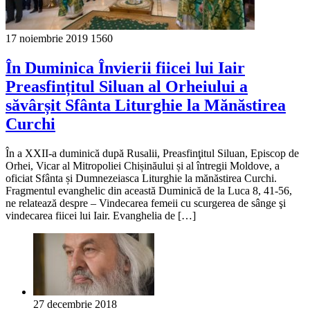
17 noiembrie 2019
1560
În Duminica Învierii fiicei lui Iair
Preasfințitul Siluan al Orheiului a
săvârșit Sfânta Liturghie la Mănăstirea
Curchi
În a XXII-a duminică după Rusalii, Preasfinţitul Siluan, Episcop de
Orhei, Vicar al Mitropoliei Chișinăului și al întregii Moldove, a
oficiat Sfânta și Dumnezeiasca Liturghie la mănăstirea Curchi.
Fragmentul evanghelic din această Duminică de la Luca 8, 41-56,
ne relatează despre – Vindecarea femeii cu scurgerea de sânge şi
vindecarea fiicei lui Iair. Evanghelia de […]
27 decembrie 2018