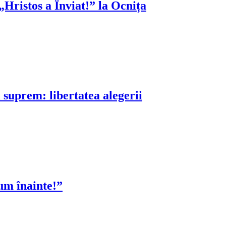
„Hristos a Înviat!” la Ocnița
 suprem: libertatea alegerii
cum înainte!”