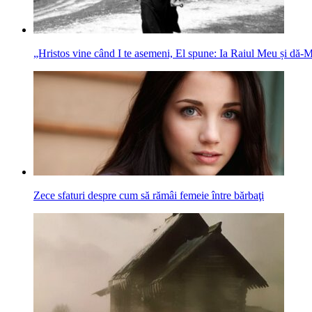
„Hristos vine când I te asemeni, El spune: Ia Raiul Meu și dă‑M
Zece sfaturi despre cum să rămâi femeie între bărbaţi