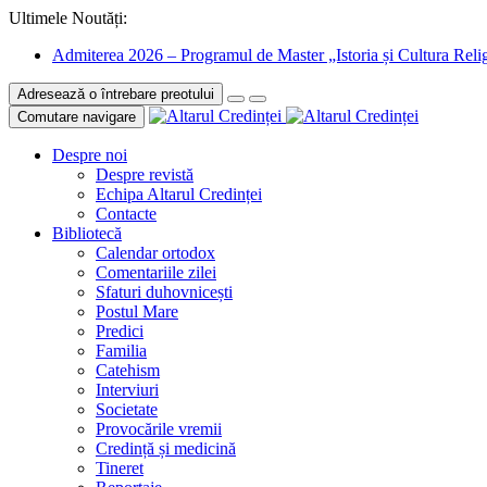
Ultimele Noutăți:
Admiterea 2026 – Programul de Master „Istoria și Cultura Relig
Adresează o întrebare preotului
Comutare navigare
Despre noi
Despre revistă
Echipa Altarul Credinței
Contacte
Bibliotecă
Calendar ortodox
Comentariile zilei
Sfaturi duhovnicești
Postul Mare
Predici
Familia
Catehism
Interviuri
Societate
Provocările vremii
Credință și medicină
Tineret