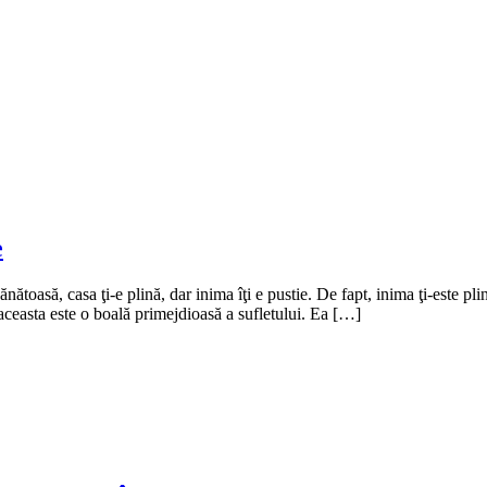
e
ănătoasă, casa ţi-e plină, dar inima îţi e pustie. De fapt, inima ţi-este plin
, aceasta este o boală primejdioasă a sufletului. Ea […]