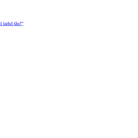
i iadul tău!”