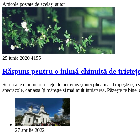
Articole postate de același autor
25 iunie 2020
4155
Răspuns pentru o inimă chinuită de tristeț
Scrii că te chinuie o tristeţe de neînvins şi inexplicabilă. Trupeşte eşti s
spectacole, dar asta îţi măreşte şi mai mult întristarea. Păzeşte-te bine
27 aprilie 2022