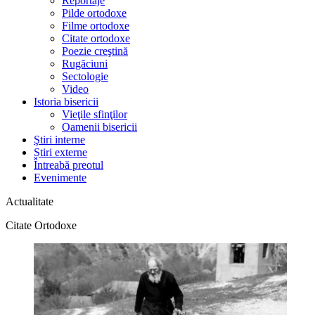
Reportaje
Pilde ortodoxe
Filme ortodoxe
Citate ortodoxe
Poezie creştină
Rugăciuni
Sectologie
Video
Istoria bisericii
Vieţile sfinţilor
Oamenii bisericii
Ştiri interne
Știri externe
Întreabă preotul
Evenimente
Actualitate
Citate Ortodoxe