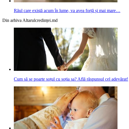
Răul care există acum în lume, va avea forță și mai mare…
Din arhiva Altarulcredinței.md
Cum să se poarte soțul cu soția sa? Află răspunsul cel adevărat!