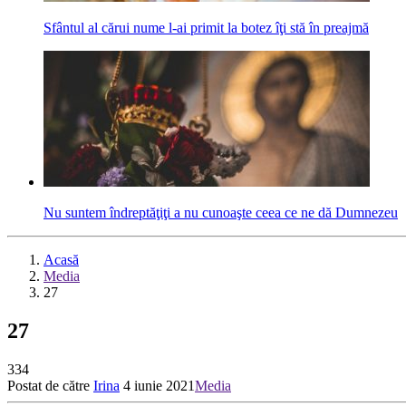
Sfântul al cărui nume l-ai primit la botez îţi stă în preajmă
Nu suntem îndreptăţiţi a nu cunoaşte ceea ce ne dă Dumnezeu
Acasă
Media
27
27
334
Postat de către
Irina
4 iunie 2021
Media