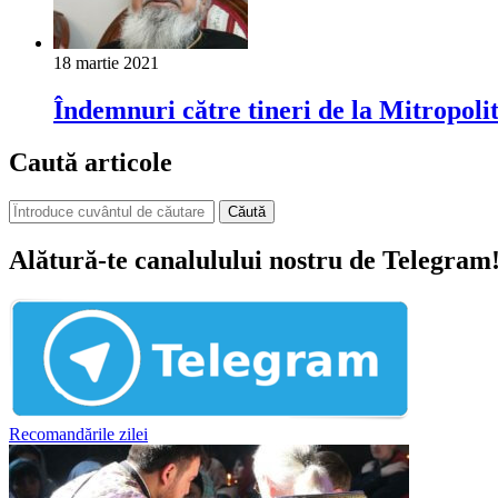
18 martie 2021
Îndemnuri către tineri de la Mitropol
Caută articole
Căută
Alătură-te canalulului nostru de Telegram
Recomandările zilei