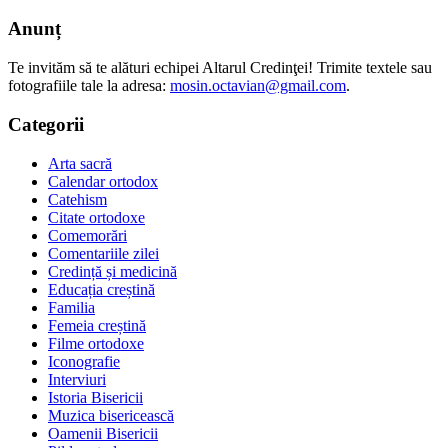
Anunț
Te invităm să te alături echipei Altarul Credinţei! Trimite textele sau
fotografiile tale la adresa:
mosin.octavian@gmail.com
.
Categorii
Arta sacră
Calendar ortodox
Catehism
Citate ortodoxe
Comemorări
Comentariile zilei
Credință și medicină
Educația creștină
Familia
Femeia creștină
Filme ortodoxe
Iconografie
Interviuri
Istoria Bisericii
Muzica bisericească
Oamenii Bisericii