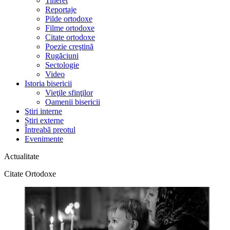
Tineret
Reportaje
Pilde ortodoxe
Filme ortodoxe
Citate ortodoxe
Poezie creştină
Rugăciuni
Sectologie
Video
Istoria bisericii
Vieţile sfinţilor
Oamenii bisericii
Ştiri interne
Știri externe
Întreabă preotul
Evenimente
Actualitate
Citate Ortodoxe