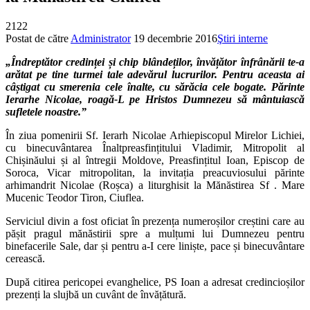
2122
Postat de către
Administrator
19 decembrie 2016
Ştiri interne
„Îndreptător credinței și chip blândeților, învățător înfrânării te-a
arătat pe tine turmei tale adevărul lucrurilor. Pentru aceasta ai
câștigat cu smerenia cele înalte, cu sărăcia cele bogate. Părinte
Ierarhe Nicolae, roagă-L pe Hristos Dumnezeu să mântuiască
sufletele noastre.”
În ziua pomenirii Sf. Ierarh Nicolae Arhiepiscopul Mirelor Lichiei,
cu binecuvântarea Înaltpreasfințitului Vladimir, Mitropolit al
Chișinăului și al întregii Moldove, Preasfințitul Ioan, Episcop de
Soroca, Vicar mitropolitan, la invitația preacuviosului părinte
arhimandrit Nicolae (Roșca) a liturghisit la Mănăstirea Sf . Mare
Mucenic Teodor Tiron, Ciuflea.
Serviciul divin a fost oficiat în prezența numeroșilor creștini care au
pășit pragul mănăstirii spre a mulțumi lui Dumnezeu pentru
binefacerile Sale, dar și pentru a-I cere liniște, pace și binecuvântare
cerească.
După citirea pericopei evanghelice, PS Ioan a adresat credincioșilor
prezenți la slujbă un cuvânt de învățătură.