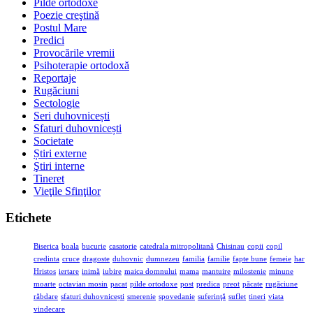
Pilde ortodoxe
Poezie creştină
Postul Mare
Predici
Provocările vremii
Psihoterapie ortodoxă
Reportaje
Rugăciuni
Sectologie
Seri duhovnicești
Sfaturi duhovnicești
Societate
Știri externe
Ştiri interne
Tineret
Vieţile Sfinţilor
Etichete
Biserica
boala
bucurie
casatorie
catedrala mitropolitană
Chisinau
copii
copil
credinta
cruce
dragoste
duhovnic
dumnezeu
familia
familie
fapte bune
femeie
har
Hristos
iertare
inimă
iubire
maica domnului
mama
mantuire
milostenie
minune
moarte
octavian mosin
pacat
pilde ortodoxe
post
predica
preot
păcate
rugăciune
răbdare
sfaturi duhovnicești
smerenie
spovedanie
suferinţă
suflet
tineri
viata
vindecare