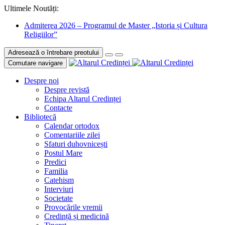
Ultimele Noutăți:
Admiterea 2026 – Programul de Master „Istoria și Cultura
Religiilor”
Adresează o întrebare preotului
Comutare navigare
Despre noi
Despre revistă
Echipa Altarul Credinței
Contacte
Bibliotecă
Calendar ortodox
Comentariile zilei
Sfaturi duhovnicești
Postul Mare
Predici
Familia
Catehism
Interviuri
Societate
Provocările vremii
Credință și medicină