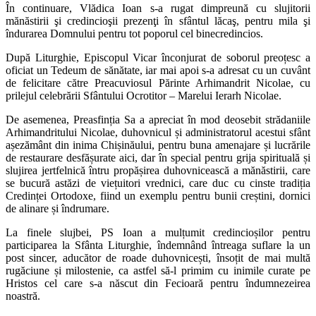
În continuare, Vlădica Ioan s-a rugat dimpreună cu slujitorii
mănăstirii şi credincioşii prezenţi în sfântul lăcaş, pentru mila şi
îndurarea Domnului pentru tot poporul cel binecredincios.
După Liturghie, Episcopul Vicar înconjurat de soborul preoțesc a
oficiat un Tedeum de sănătate, iar mai apoi s-a adresat cu un cuvânt
de felicitare către Preacuviosul Părinte Arhimandrit Nicolae, cu
prilejul celebrării Sfântului Ocrotitor – Marelui Ierarh Nicolae.
De asemenea, Preasfinția Sa a apreciat în mod deosebit strădaniile
Arhimandritului Nicolae, duhovnicul și administratorul acestui sfânt
așezământ din inima Chișinăului, pentru buna amenajare și lucrările
de restaurare desfășurate aici, dar în special pentru grija spirituală și
slujirea jertfelnică întru propășirea duhovnicească a mănăstirii, care
se bucură astăzi de viețuitori vrednici, care duc cu cinste tradiția
Credinței Ortodoxe, fiind un exemplu pentru bunii creștini, dornici
de alinare și îndrumare.
La finele slujbei, PS Ioan a mulțumit credincioșilor pentru
participarea la Sfânta Liturghie, îndemnând întreaga suflare la un
post sincer, aducător de roade duhovnicești, însoțit de mai multă
rugăciune și milostenie, ca astfel să-l primim cu inimile curate pe
Hristos cel care s-a născut din Fecioară pentru îndumnezeirea
noastră.