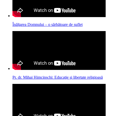
Înălţarea Domnului – o sărbătoare de suflet
Pr. dr. Mihai Himcinschi: Educaţie şi libertate religioasă