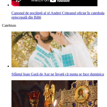
Canonul de pocăință al sf.Andrei Criteanul oficiat în catedrala
episcopală din Bălţi
Catehism
Sfântul Ioan Gură de Aur ne învață că nunta se face duminica