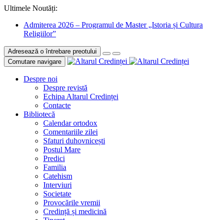
Ultimele Noutăți:
Admiterea 2026 – Programul de Master „Istoria și Cultura
Religiilor”
Adresează o întrebare preotului
Comutare navigare
Despre noi
Despre revistă
Echipa Altarul Credinței
Contacte
Bibliotecă
Calendar ortodox
Comentariile zilei
Sfaturi duhovnicești
Postul Mare
Predici
Familia
Catehism
Interviuri
Societate
Provocările vremii
Credință și medicină