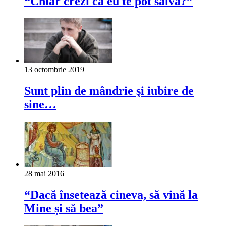
“Chiar crezi că eu te pot salva?”
13 octombrie 2019
Sunt plin de mândrie şi iubire de
sine…
28 mai 2016
“Dacă însetează cineva, să vină la
Mine și să bea”