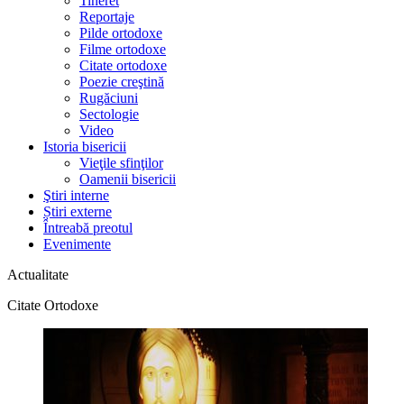
Tineret
Reportaje
Pilde ortodoxe
Filme ortodoxe
Citate ortodoxe
Poezie creştină
Rugăciuni
Sectologie
Video
Istoria bisericii
Vieţile sfinţilor
Oamenii bisericii
Ştiri interne
Știri externe
Întreabă preotul
Evenimente
Actualitate
Citate Ortodoxe