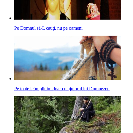
Pe Domnul să-L cauţi, nu pe oameni
Pe toate le împlinim doar cu ajutorul lui Dumnezeu