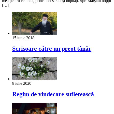
mea pentru cei mici, pentru cei săraci şi împilaţi. Spre sfârşitul nopţii
[…]
15 iunie 2018
Scrisoare către un preot tânăr
8 iulie 2020
Regim de vindecare sufletească