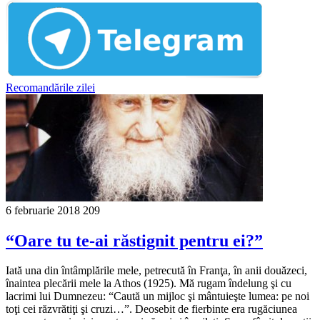
Recomandările zilei
6 februarie 2018
209
“Oare tu te-ai răstignit pentru ei?”
Iată una din întâmplările mele, petrecută în Franţa, în anii douăzeci,
înaintea plecării mele la Athos (1925). Mă rugam îndelung şi cu
lacrimi lui Dumnezeu: “Caută un mijloc şi mântuieşte lumea: pe noi
toţi cei răzvrătiţi şi cruzi…”. Deosebit de fierbinte era rugăciunea