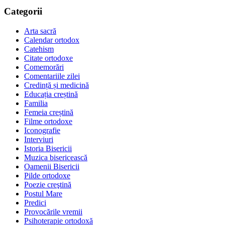
Categorii
Arta sacră
Calendar ortodox
Catehism
Citate ortodoxe
Comemorări
Comentariile zilei
Credință și medicină
Educația creștină
Familia
Femeia creștină
Filme ortodoxe
Iconografie
Interviuri
Istoria Bisericii
Muzica bisericească
Oamenii Bisericii
Pilde ortodoxe
Poezie creştină
Postul Mare
Predici
Provocările vremii
Psihoterapie ortodoxă