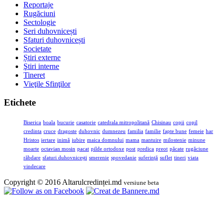
Reportaje
Rugăciuni
Sectologie
Seri duhovnicești
Sfaturi duhovnicești
Societate
Știri externe
Ştiri interne
Tineret
Vieţile Sfinţilor
Etichete
Biserica
boala
bucurie
casatorie
catedrala mitropolitană
Chisinau
copii
copil
credinta
cruce
dragoste
duhovnic
dumnezeu
familia
familie
fapte bune
femeie
har
Hristos
iertare
inimă
iubire
maica domnului
mama
mantuire
milostenie
minune
moarte
octavian mosin
pacat
pilde ortodoxe
post
predica
preot
păcate
rugăciune
răbdare
sfaturi duhovnicești
smerenie
spovedanie
suferinţă
suflet
tineri
viata
vindecare
Copyright © 2016 Altarulcredinței.md
versiune beta