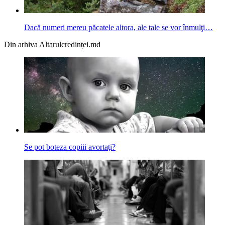
Dacă numeri mereu păcatele altora, ale tale se vor înmulţi…
Din arhiva Altarulcredinței.md
Se pot boteza copiii avortaţi?