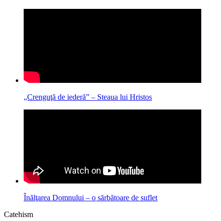
„Crenguţă de iederă” – Steaua lui Hristos
Înălţarea Domnului – o sărbătoare de suflet
Catehism