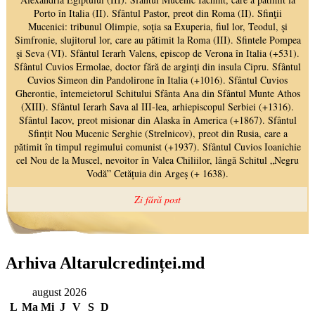
Arhiva Altarulcredinței.md
august 2026
L
Ma
Mi
J
V
S
D