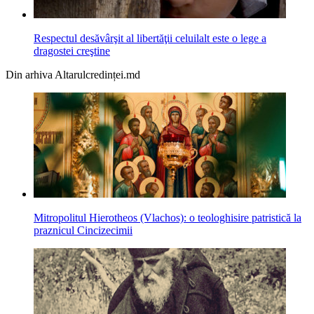
Respectul desăvârşit al libertăţii celuilalt este o lege a
dragostei creştine
Din arhiva Altarulcredinței.md
Mitropolitul Hierotheos (Vlachos): o teologhisire patristică la
praznicul Cincizecimii