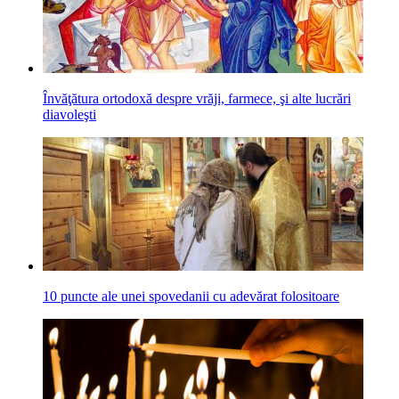
Învăţătura ortodoxă despre vrăji, farmece, şi alte lucrări
diavoleşti
10 puncte ale unei spovedanii cu adevărat folositoare