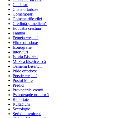
Catehism
Citate ortodoxe
Comemorări
Comentariile zilei
Credință și medicină
Educația creștină
Familia
Femeia creștină
Filme ortodoxe
Iconografie
Interviuri
Istoria Bisericii
Muzica bisericească
Oamenii Bisericii
Pilde ortodoxe
Poezie creştină
Postul Mare
Predici
Provocările vremii
Psihoterapie ortodoxă
Reportaje
Rugăciuni
Sectologie
Seri duhovnicești