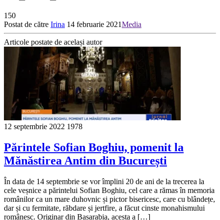
150
Postat de către
Irina
14 februarie 2021
Media
Articole postate de același autor
12 septembrie 2022
1978
Părintele Sofian Boghiu, pomenit la
Mănăstirea Antim din București
În data de 14 septembrie se vor împlini 20 de ani de la trecerea la
cele veșnice a părintelui Sofian Boghiu, cel care a rămas în memoria
românilor ca un mare duhovnic și pictor bisericesc, care cu blândețe,
dar și cu fermitate, răbdare și jertfire, a făcut cinste monahismului
românesc. Originar din Basarabia, acesta a […]