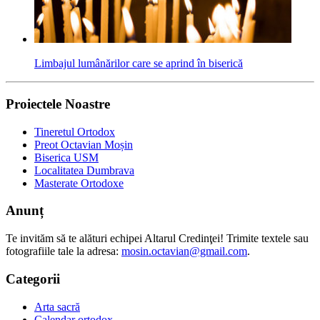
Limbajul lumânărilor care se aprind în biserică
Proiectele Noastre
Tineretul Ortodox
Preot Octavian Moșin
Biserica USM
Localitatea Dumbrava
Masterate Ortodoxe
Anunț
Te invităm să te alături echipei Altarul Credinţei! Trimite textele sau
fotografiile tale la adresa:
mosin.octavian@gmail.com
.
Categorii
Arta sacră
Calendar ortodox