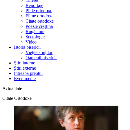
Tineret
Reportaje
Pilde ortodoxe
Filme ortodoxe
Citate ortodoxe
Poezie creştină
Rugăciuni
Sectologie
Video
Istoria bisericii
Vieţile sfinţilor
Oamenii bisericii
Ştiri interne
Știri externe
Întreabă preotul
Evenimente
Actualitate
Citate Ortodoxe