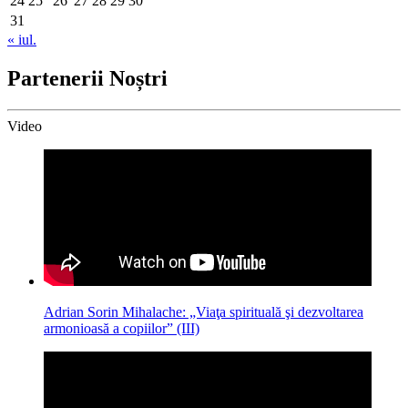
24
25
26
27
28
29
30
31
« iul.
Partenerii Noștri
Video
Adrian Sorin Mihalache: „Viaţa spirituală şi dezvoltarea
armonioasă a copiilor” (III)