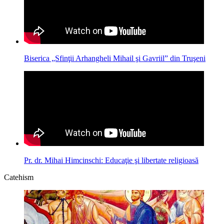
Biserica „Sfinţii Arhangheli Mihail şi Gavriil” din Truşeni
Pr. dr. Mihai Himcinschi: Educaţie şi libertate religioasă
Catehism