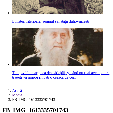
Liniştea interioară, semnul sănătății duhovniceşti
Ţineţi-vă la marginea deznădejdii, şi când nu mai aveţi putere,
trageţi-vă înapoi şi luaţi o ceaşcă de ceai
Acasă
Media
FB_IMG_1613335701743
FB_IMG_1613335701743