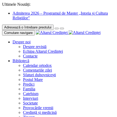
Ultimele Noutăți:
Admiterea 2026 – Programul de Master „Istoria și Cultura
Religiilor”
Adresează o întrebare preotului
Comutare navigare
Despre noi
Despre revistă
Echipa Altarul Credinței
Contacte
Bibliotecă
Calendar ortodox
Comentariile zilei
Sfaturi duhovnicești
Postul Mare
Predici
Familia
Catehism
Interviuri
Societate
Provocările vremii
Credință și medicină