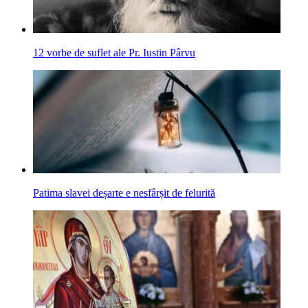
12 vorbe de suflet ale Pr. Iustin Pârvu
Patima slavei deșarte e nesfârșit de felurită