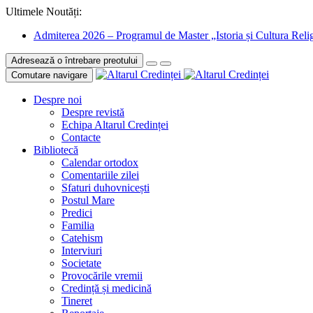
Ultimele Noutăți:
Admiterea 2026 – Programul de Master „Istoria și Cultura Relig
Adresează o întrebare preotului
Comutare navigare
Despre noi
Despre revistă
Echipa Altarul Credinței
Contacte
Bibliotecă
Calendar ortodox
Comentariile zilei
Sfaturi duhovnicești
Postul Mare
Predici
Familia
Catehism
Interviuri
Societate
Provocările vremii
Credință și medicină
Tineret