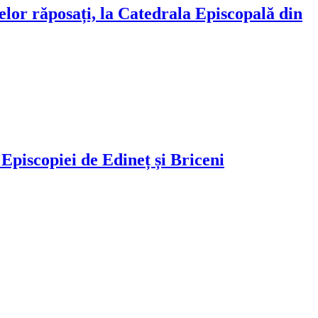
lor răposați, la Catedrala Episcopală din
Episcopiei de Edineț și Briceni