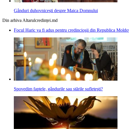
Gânduri duhovniceşti despre Maica Domnului
Din arhiva Altarulcredinței.md
Focul Haric va fi adus pentru credincioşii din Republica Mold
Spovedim faptele, gândurile sau stările sufleteşti?