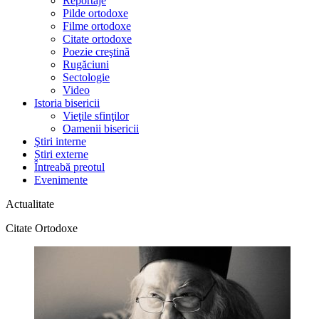
Reportaje
Pilde ortodoxe
Filme ortodoxe
Citate ortodoxe
Poezie creştină
Rugăciuni
Sectologie
Video
Istoria bisericii
Vieţile sfinţilor
Oamenii bisericii
Ştiri interne
Știri externe
Întreabă preotul
Evenimente
Actualitate
Citate Ortodoxe