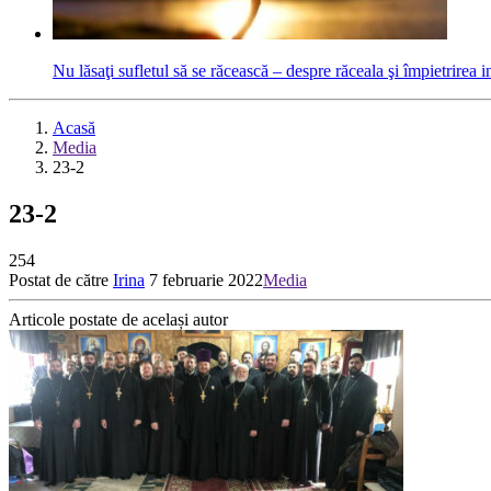
Nu lăsaţi sufletul să se răcească – despre răceala şi împietrirea i
Acasă
Media
23-2
23-2
254
Postat de către
Irina
7 februarie 2022
Media
Articole postate de același autor