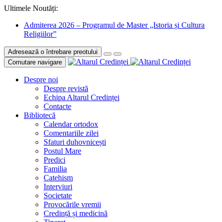
Ultimele Noutăți:
Admiterea 2026 – Programul de Master „Istoria și Cultura
Religiilor”
Adresează o întrebare preotului
Comutare navigare
Despre noi
Despre revistă
Echipa Altarul Credinței
Contacte
Bibliotecă
Calendar ortodox
Comentariile zilei
Sfaturi duhovnicești
Postul Mare
Predici
Familia
Catehism
Interviuri
Societate
Provocările vremii
Credință și medicină