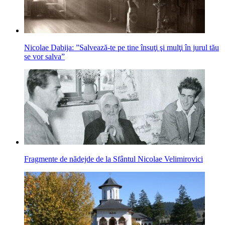
Nicolae Dabija: ”Salvează-te pe tine însuţi şi mulţi în jurul tău
se vor salva”
Fragmente de nădejde de la Sfântul Nicolae Velimirovici