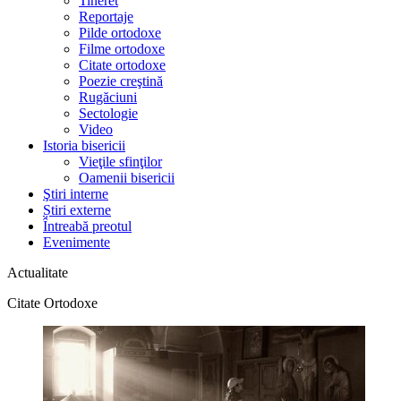
Tineret
Reportaje
Pilde ortodoxe
Filme ortodoxe
Citate ortodoxe
Poezie creştină
Rugăciuni
Sectologie
Video
Istoria bisericii
Vieţile sfinţilor
Oamenii bisericii
Ştiri interne
Știri externe
Întreabă preotul
Evenimente
Actualitate
Citate Ortodoxe