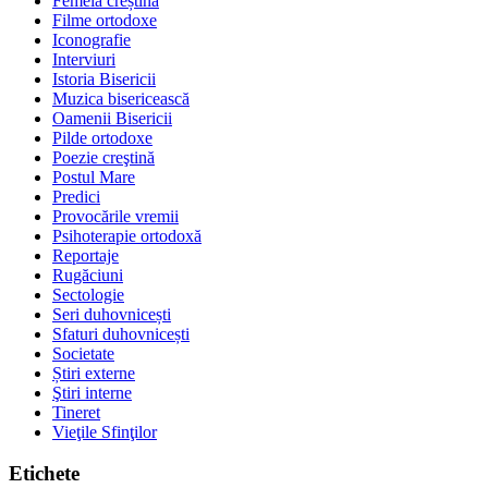
Femeia creștină
Filme ortodoxe
Iconografie
Interviuri
Istoria Bisericii
Muzica bisericească
Oamenii Bisericii
Pilde ortodoxe
Poezie creştină
Postul Mare
Predici
Provocările vremii
Psihoterapie ortodoxă
Reportaje
Rugăciuni
Sectologie
Seri duhovnicești
Sfaturi duhovnicești
Societate
Știri externe
Ştiri interne
Tineret
Vieţile Sfinţilor
Etichete