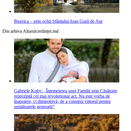
Biserica – prin ochii Sfântului Ioan Gură de Aur
Din arhiva Altarulcredinței.md
Gabriele Kuby: „Întemeierea unei Familii prin Căsătorie
reprezintă cel mai revoluționar act. Nu este vorba de
înapoiere, ci dimpotrivă, de a construi viitorul pentru
următoarele generații”