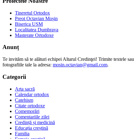
Proiectele Noastre
Tineretul Ortodox
Preot Octavian Moșin
Biserica USM
Localitatea Dumbrava
Masterate Ortodoxe
Anunț
Te invităm să te alături echipei Altarul Credinţei! Trimite textele sau
fotografiile tale la adresa:
mosin.octavian@gmail.com
.
Categorii
Arta sacră
Calendar ortodox
Catehism
Citate ortodoxe
Comemorări
Comentariile zilei
Credință și medicină
Educația creștină
Familia