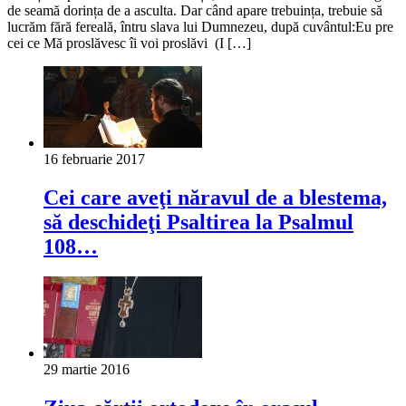
de seamă dorința de a asculta. Dar când apare trebuința, trebuie să
lucrăm fără fereală, întru slava lui Dumnezeu, după cuvântul:Eu pre
cei ce Mă proslăvesc îi voi proslăvi (I […]
16 februarie 2017
Cei care aveţi năravul de a blestema,
să deschideţi Psaltirea la Psalmul
108…
29 martie 2016