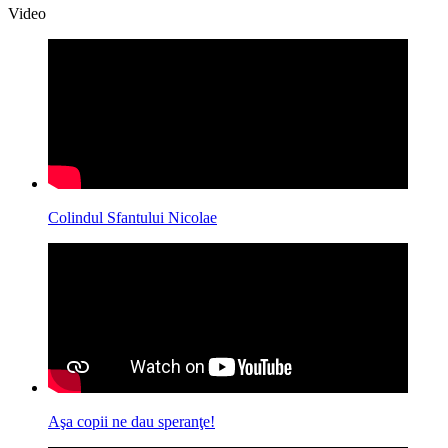
Video
Colindul Sfantului Nicolae
Aşa copii ne dau speranţe!