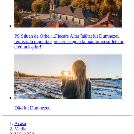
PS Siluan de Orhei: „Fiecare Altar înălțat lui Dumnezeu
reprezintă o poartă spre cer ce ajută la mântuirea sufletelor
credincioșilor!”
Dă-l lui Dumnezeu
Acasă
Media