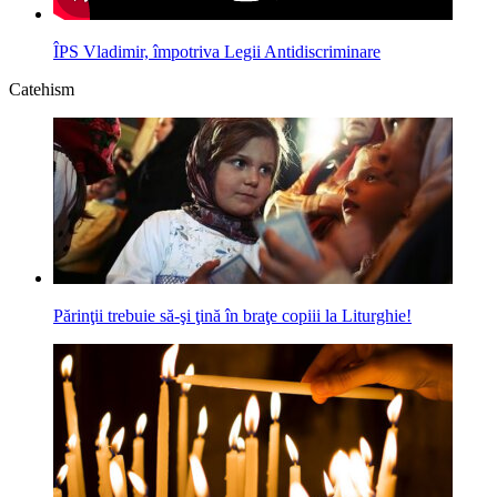
ÎPS Vladimir, împotriva Legii Antidiscriminare
Catehism
Părinţii trebuie să-şi ţină în braţe copiii la Liturghie!