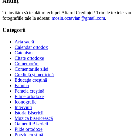
Anunț
Te invităm să te alături echipei Altarul Credinţei! Trimite textele sau
fotografiile tale la adresa:
mosin.octavian@gmail.com
.
Categorii
Arta sacră
Calendar ortodox
Catehism
Citate ortodoxe
Comemorări
Comentariile zilei
Credință și medicină
Educația creștină
Familia
Femeia creștină
Filme ortodoxe
Iconografie
Interviuri
Istoria Bisericii
Muzica bisericească
Oamenii Bisericii
Pilde ortodoxe
Poezie creştină