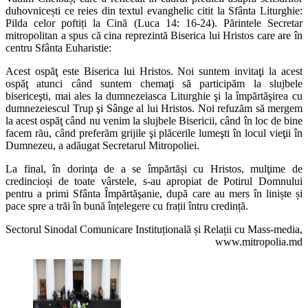
duhovnicești ce reies din textul evanghelic citit la Sfânta Liturghie:
Pilda celor poftiți la Cină (Luca 14: 16-24). Părintele Secretar
mitropolitan a spus că cina reprezintă Biserica lui Hristos care are în
centru Sfânta Euharistie:
Acest ospăţ este Biserica lui Hristos. Noi suntem invitaţi la acest
ospăţ atunci când suntem chemaţi să participăm la slujbele
bisericeşti, mai ales la dumnezeiasca Liturghie şi la împărtăşirea cu
dumnezeiescul Trup şi Sânge al lui Hristos. Noi refuzăm să mergem
la acest ospăţ când nu venim la slujbele Bisericii, când în loc de bine
facem rău, când preferăm grijile şi plăcerile lumeşti în locul vieţii în
Dumnezeu, a adăugat Secretarul Mitropoliei.
La final, în dorinţa de a se împărtăși cu Hristos, mulţime de
credincioși de toate vârstele, s-au apropiat de Potirul Domnului
pentru a primi Sfânta Împărtăşanie, după care au mers în liniște și
pace spre a trăi în bună înțelegere cu frații întru credință.
Sectorul Sinodal Comunicare Instituțională și Relații cu Mass-media,
www.mitropolia.md