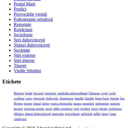
Postul Mare
Predici
Provocările vremii
Psihoterapie ortodoxă
Reportaje
Rugăciuni
Sectologie
Seri duhovnicești
Sfaturi duhovnicești
Societate
Știri externe
Ştiri interne
Tineret
Vieţile Sfinţilor
Etichete
Biserica
boala
bucurie
casatorie
catedrala mitropolitană
Chisinau
copii
copil
credinta
cruce
dragoste
duhovnic
dumnezeu
familia
familie
fapte bune
femeie
har
Hristos
iertare
inimă
iubire
maica domnului
mama
mantuire
milostenie
minune
moarte
octavian mosin
pacat
pilde ortodoxe
post
predica
preot
păcate
rugăciune
răbdare
sfaturi duhovnicești
smerenie
spovedanie
suferinţă
suflet
tineri
viata
vindecare