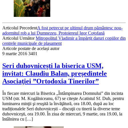
Articolul Precedent
A fost petrecut pe ultimul drum pământesc nou-
adormitul rob a lui Dumnezeu, Protoiereul Igor Coțofană
Articolul Următor
Mitropolitul Vladimir a împărțit daruri copiilor din
centrele municipale de plasament
Articole postate de același autor
9 martie 2016
3401
Seri duhovnicești la biserica USM,
invitat: Claudiu Balan, preşedintele
Asociaţiei ”Ortodoxia Tinerilor”
În fiecare miercuri la Biserica „Întâmpinarea Domnului” din incinta
USM (str. M. Kogălniceanu, 67) se citește Acatistul Sf. Duh, pentru
luminarea minţii şi reuşită la învăţătură, ora 18.00, după au loc
tradiționalele Seri duhovnicești – discuţii cu tinerii la diverse teme
duhovniceşti, ora 19.00. În ziua de miercuri, 9 martie, ora 19.00, la
întâlnirea cu […]