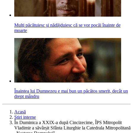
Mulţi păcătuiesc şi nădăjduiesc că se vor pocăi înainte de
moarte
Înaintea lui Dumnezeu e mai bun un păcătos smerit, decât un
drept mândru
Acasă
Ştiri interne
În Duminica a XXIX-a după Cincizecime, ÎPS Mitropolit
Vladimir a săvârșit Sfânta Liturghie la Catedrala Mitropolitană