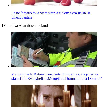
Să ne întoarcem la viața simplă și vom avea liniște și
binecuvântare
Din arhiva Altarulcredinței.md
Poliţistul de la Rutieră care cântă din psalmi şi dă şoferilor
sfaturi din Evanghelie: „Mergeţi cu Domnul, nu la Domnul“