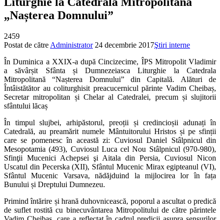
Liturghie la Catedrala Mitropolitană
„Nașterea Domnului”
2459
Postat de către
Administrator
24 decembrie 2017
Ştiri interne
În Duminica a XXIX-a după Cincizecime, ÎPS Mitropolit Vladimir
a săvârșit Sfânta și Dumnezeiasca Liturghie la Catedrala
Mitropolitană “Nașterea Domnului” din Capitală. Alături de
Întâistătător au coliturghisit preacucernicul părinte Vadim Cheibaș,
Secretar mitropolitan și Chelar al Catedralei, precum și slujitorii
sfântului lăcaș
În timpul slujbei, arhipăstorul, preoții și credincioșii adunați în
Catedrală, au preamărit numele Mântuitorului Hristos și pe sfinții
care se pomenesc în această zi: Cuviosul Daniel Stâlpnicul din
Mesopotamia (493), Cuviosul Luca cel Nou Stâlpnicul (970-980),
Sfinţii Mucenici Achepsei şi Aitala din Persia, Cuviosul Nicon
Uscatul din Pecerska (XII), Sfântul Mucenic Mirax egipteanul (VI),
Sfântul Mucenic Varsava, nădăjduind la mijlocirea lor în fața
Bunului și Dreptului Dumnezeu.
Primind întărire și hrană duhovnicească, poporul a ascultat o predică
de suflet rostită cu binecuvântarea Mitropolitului de către părintele
Vadim Cheibaș, care a reflectat în cadrul predicii asupra sensurilor