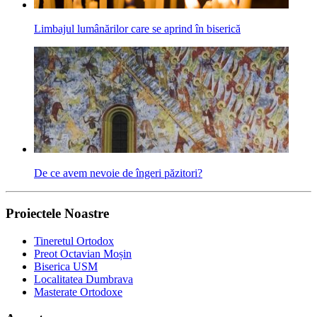
Limbajul lumânărilor care se aprind în biserică
De ce avem nevoie de îngeri păzitori?
Proiectele Noastre
Tineretul Ortodox
Preot Octavian Moșin
Biserica USM
Localitatea Dumbrava
Masterate Ortodoxe