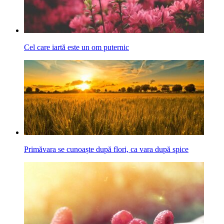
Cel care iartă este un om puternic
Primăvara se cunoaște după flori, ca vara după spice