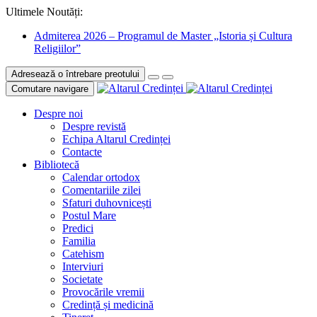
Ultimele Noutăți:
Admiterea 2026 – Programul de Master „Istoria și Cultura
Religiilor”
Adresează o întrebare preotului
Comutare navigare
Despre noi
Despre revistă
Echipa Altarul Credinței
Contacte
Bibliotecă
Calendar ortodox
Comentariile zilei
Sfaturi duhovnicești
Postul Mare
Predici
Familia
Catehism
Interviuri
Societate
Provocările vremii
Credință și medicină