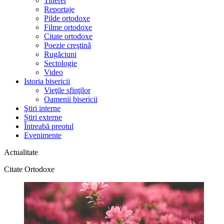
Tineret
Reportaje
Pilde ortodoxe
Filme ortodoxe
Citate ortodoxe
Poezie creştină
Rugăciuni
Sectologie
Video
Istoria bisericii
Vieţile sfinţilor
Oamenii bisericii
Ştiri interne
Știri externe
Întreabă preotul
Evenimente
Actualitate
Citate Ortodoxe