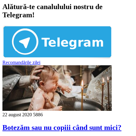
Alătură-te canalulului nostru de
Telegram!
Recomandările zilei
22 august 2020
5886
Botezăm sau nu copiii când sunt mici?