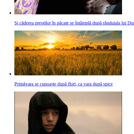
Şi căderea preoţilor în păcate se întâmplă după rânduiala lui 
Primăvara se cunoaște după flori, ca vara după spice