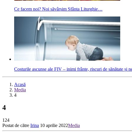
Ce facem noi? Noi săvârşim Sfânta Liturghie…
Costurile ascunse ale FIV – inimi frânte, riscuri de sănătate și n
Acasă
Media
4
4
124
Postat de către
Irina
10 aprilie 2022
Media