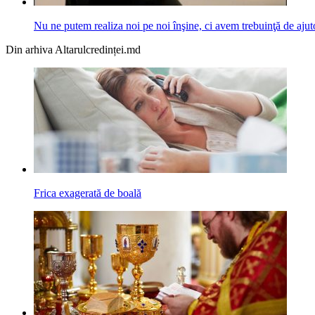
Nu ne putem realiza noi pe noi înşine, ci avem trebuinţă de aj
Din arhiva Altarulcredinței.md
Frica exagerată de boală