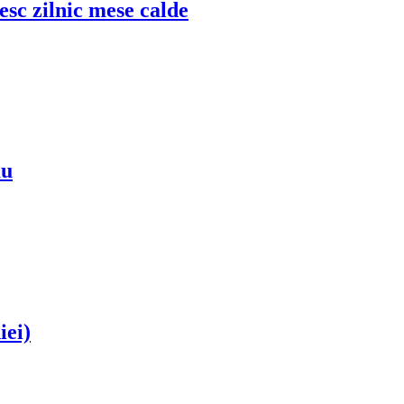
esc zilnic mese calde
ău
iei)