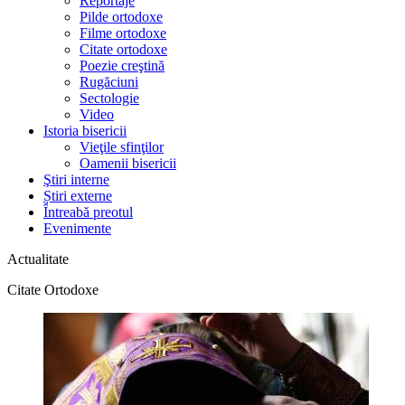
Reportaje
Pilde ortodoxe
Filme ortodoxe
Citate ortodoxe
Poezie creştină
Rugăciuni
Sectologie
Video
Istoria bisericii
Vieţile sfinţilor
Oamenii bisericii
Ştiri interne
Știri externe
Întreabă preotul
Evenimente
Actualitate
Citate Ortodoxe