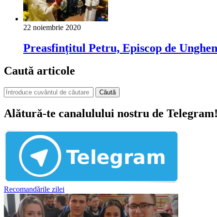
22 noiembrie 2020
Preasfințitul Petru, Episcop de Unghen
Caută articole
Căută
Alătură-te canalulului nostru de Telegram
Recomandările zilei