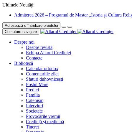
Ultimele Noutăți:
Admiterea 2026 – Programul de Master „Istoria și Cultura Relig
Adresează o întrebare preotului
Comutare navigare
Despre noi
Despre revistă
Echipa Altarul Credinței
Contacte
Bibliotecă
Calendar ortodox
Comentariile zilei
Sfaturi duhovnicești
Postul Mare
Predici
Familia
Catehism
Interviuri
Societate
Provocările vremii
Credință și medicină
Tineret