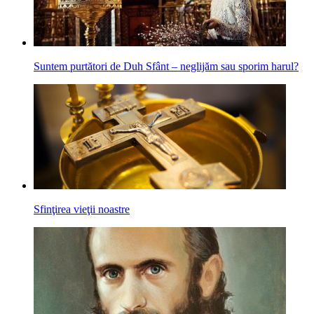
Suntem purtători de Duh Sfânt – neglijăm sau sporim harul?
Sfinţirea vieţii noastre