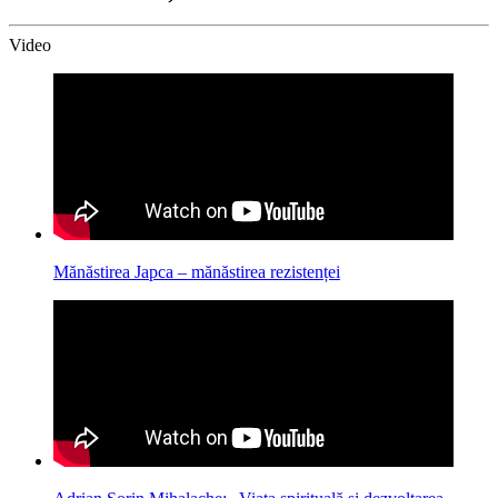
Video
Mănăstirea Japca – mănăstirea rezistenței