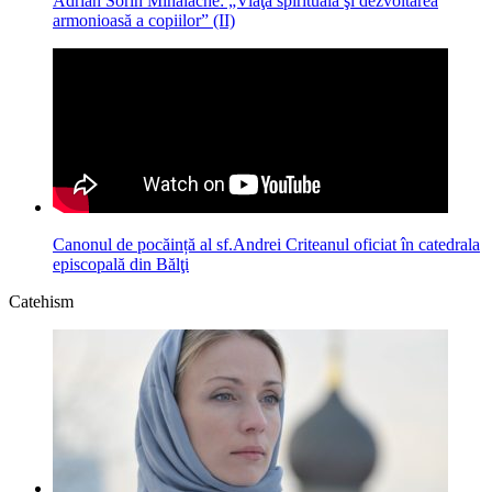
Adrian Sorin Mihalache: „Viaţa spirituală şi dezvoltarea
armonioasă a copiilor” (II)
Canonul de pocăință al sf.Andrei Criteanul oficiat în catedrala
episcopală din Bălţi
Catehism