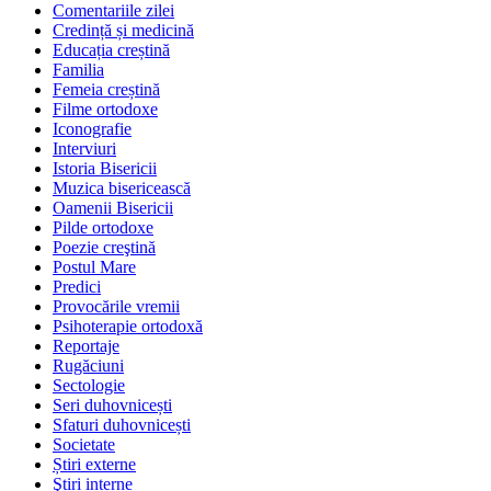
Comentariile zilei
Credință și medicină
Educația creștină
Familia
Femeia creștină
Filme ortodoxe
Iconografie
Interviuri
Istoria Bisericii
Muzica bisericească
Oamenii Bisericii
Pilde ortodoxe
Poezie creştină
Postul Mare
Predici
Provocările vremii
Psihoterapie ortodoxă
Reportaje
Rugăciuni
Sectologie
Seri duhovnicești
Sfaturi duhovnicești
Societate
Știri externe
Ştiri interne