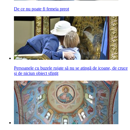
De ce nu poate fi femeia preot
Persoanele cu buzele rujate să nu se atingă de icoane, de cruce
şi de niciun obiect sfinţit