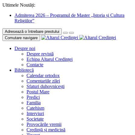
Ultimele Noutăți:
Admiterea 2026 – Programul de Master „Istoria și Cultura
Religiilor”
Adresează o întrebare preotului
Comutare navigare
Despre noi
Despre revistă
Echipa Altarul Credinței
Contacte
Bibliotecă
Calendar ortodox
Comentariile zilei
Sfaturi duhovnicești
Postul Mare
Predici
Familia
Catehism
Interviuri
Societate
Provocările vremii
Credință și medicină