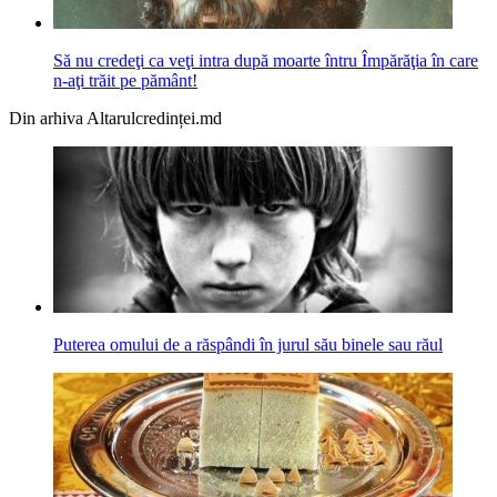
Să nu credeţi ca veţi intra după moarte întru Împărăţia în care
n-aţi trăit pe pă­mânt!
Din arhiva Altarulcredinței.md
Puterea omului de a răspândi în jurul său binele sau răul