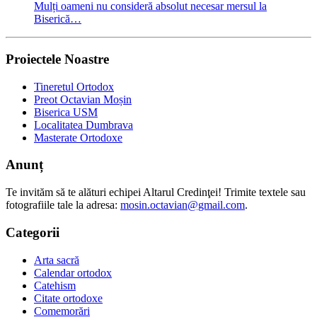
Mulți oameni nu consideră absolut necesar mersul la
Biserică…
Proiectele Noastre
Tineretul Ortodox
Preot Octavian Moșin
Biserica USM
Localitatea Dumbrava
Masterate Ortodoxe
Anunț
Te invităm să te alături echipei Altarul Credinţei! Trimite textele sau
fotografiile tale la adresa:
mosin.octavian@gmail.com
.
Categorii
Arta sacră
Calendar ortodox
Catehism
Citate ortodoxe
Comemorări