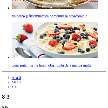
Valoarea şi însemnătatea pomenirii la proscomidie
Cum putem să ne tăiem obişnuinţa de a mânca mult?
Acasă
Media
8-3
8-3
694