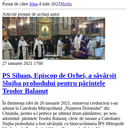
Postat de către
Irina
4 iulie 2022
Media
Articole postate de același autor
27 ianuarie 2021
1760
PS Siluan, Episcop de Orhei, a săvârșit
Slujba prohodului pentru părintele
Teodor Balanuț
În dimineața zilei de 26 ianuarie 2021, numeroși credincioși s-au
adunat la Catedrala Mitropolitană „Nașterea Domnului” din
Chișinău, pentru a-l petrece pe ultimul drum pământesc, pe nou-
adormitul părintele Teodor Balanuț, cleric de onoare a Catedralei.
Slujba prohodului a fost săvârșită, cu binecuvântarea ÎPS Mitropolit