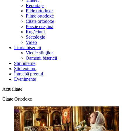
Tineret
Reportaje
Pilde ortodoxe
Filme ortodoxe
Citate ortodoxe
Poezie creştină
Rugăciuni
Sectologie
Video
Istoria bisericii
Vieţile sfinţilor
Oamenii bisericii
Ştiri interne
Știri externe
Întreabă preotul
Evenimente
Actualitate
Citate Ortodoxe