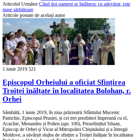
Articolul Următor
Când doi oameni se întâlnesc cu adevărat, este
mare sărbătoare
Articole postate de același autor
1 iunie 2019
521
Episcopul Orheiului a oficiat Sfințirea
Troiței înălțate în localitatea Bolohan, r.
Orhei
Sâmbătă, 1 iunie 2019, în ziua prăznuirii Sfântului Mucenic
Patrichie, Episcopul Prusiei, și cei trei prezbiteri împreună cu el,
Acachie, Menandru și Polien (apr. 100), Preasfințitul Siluan,
Episcop de Orhei și Vicar al Mitropoliei Chișinăului și a întregii
Moldove, a săvârșit slujba de sfințire a Troiței înălțate în localitatea