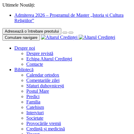
Ultimele Noutăți:
Admiterea 2026 – Programul de Master „Istoria și Cultura
Religiilor”
Adresează o întrebare preotului
Comutare navigare
Despre noi
Despre revistă
Echipa Altarul Credinței
Contacte
Bibliotecă
Calendar ortodox
Comentariile zilei
Sfaturi duhovnicești
Postul Mare
Predici
Familia
Catehism
Interviuri
Societate
Provocările vremii
Credință și medicină