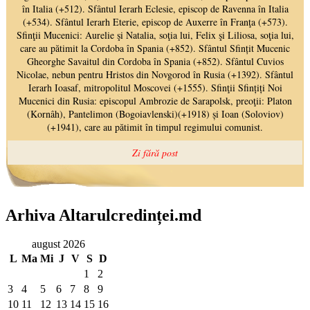
Arhiva Altarulcredinței.md
august 2026
L
Ma
Mi
J
V
S
D
1
2
3
4
5
6
7
8
9
10
11
12
13
14
15
16