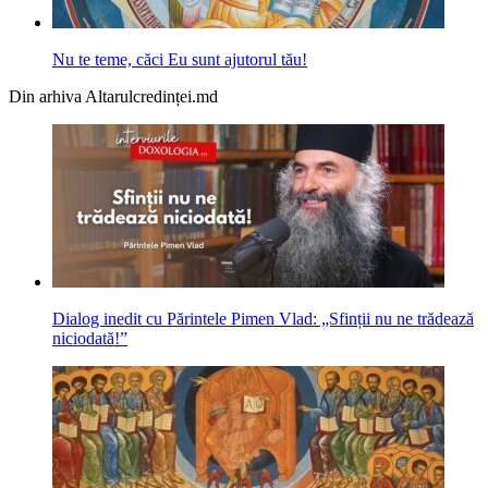
Nu te teme, căci Eu sunt ajutorul tău!
Din arhiva Altarulcredinței.md
Dialog inedit cu Părintele Pimen Vlad: „Sfinții nu ne trădează
niciodată!”