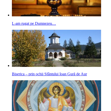
L-am rugat pe Dumnezeu…
Biserica – prin ochii Sfântului Ioan Gură de Aur