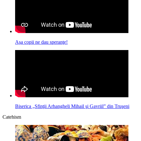
Aşa copii ne dau speranţe!
Biserica „Sfinţii Arhangheli Mihail şi Gavriil” din Truşeni
Catehism