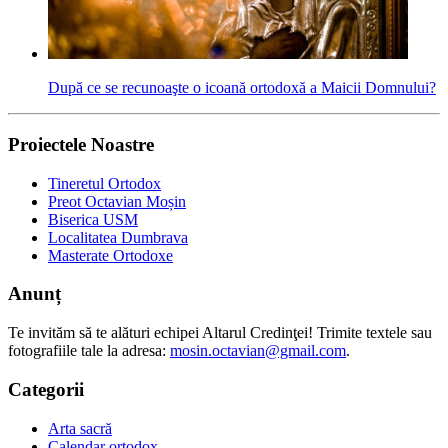
După ce se recunoaşte o icoană ortodoxă a Maicii Domnului?
Proiectele Noastre
Tineretul Ortodox
Preot Octavian Moșin
Biserica USM
Localitatea Dumbrava
Masterate Ortodoxe
Anunț
Te invităm să te alături echipei Altarul Credinţei! Trimite textele sau
fotografiile tale la adresa:
mosin.octavian@gmail.com
.
Categorii
Arta sacră
Calendar ortodox