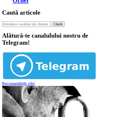
Orhei
Caută articole
Căută
Alătură-te canalulului nostru de
Telegram!
Recomandările zilei