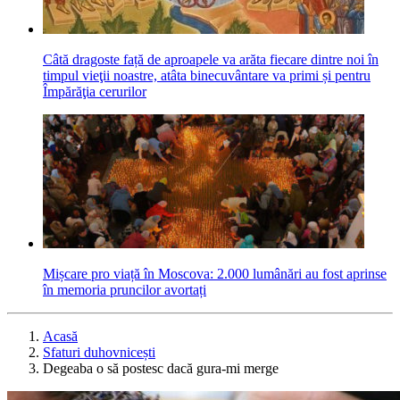
Câtă dragoste față de aproapele va arăta fiecare dintre noi în
timpul vieţii noastre, atâta binecuvântare va primi și pentru
Împărăţia cerurilor
Mișcare pro viață în Moscova: 2.000 lumânări au fost aprinse
în memoria pruncilor avortați
Acasă
Sfaturi duhovnicești
Degeaba o să postesc dacă gura-mi merge