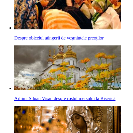
Despre obiceiul atingerii de veșmintele preoților
Arhim. Siluan Visan despre rostul mersului la Biserică