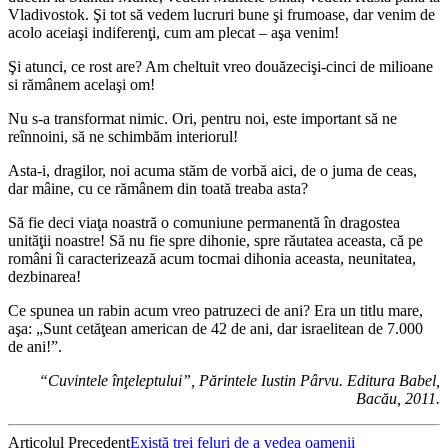
Vladivostok. Şi tot să vedem lucruri bune şi frumoase, dar venim de
acolo aceiaşi indiferenţi, cum am plecat – aşa venim!
Şi atunci, ce rost are? Am cheltuit vreo douăzecişi-cinci de milioane
si rămânem acelaşi om!
Nu s-a transformat nimic. Ori, pentru noi, este important să ne
reînnoini, să ne schimbăm interiorul!
Asta-i, dragilor, noi acuma stăm de vorbă aici, de o juma de ceas,
dar mâine, cu ce rămânem din toată treaba asta?
Să fie deci viaţa noastră o comuniune permanentă în dragostea
unităţii noastre! Să nu fie spre dihonie, spre răutatea aceasta, că pe
români îi caracterizează acum tocmai dihonia aceasta, neunitatea,
dezbinarea!
Ce spunea un rabin acum vreo patruzeci de ani? Era un titlu mare,
aşa: „Sunt cetăţean american de 42 de ani, dar israelitean de 7.000
de ani!”.
“Cuvintele înţeleptului”, Părintele Iustin Pârvu. Editura Babel,
Bacău, 2011.
Articolul Precedent
Există trei feluri de a vedea oamenii