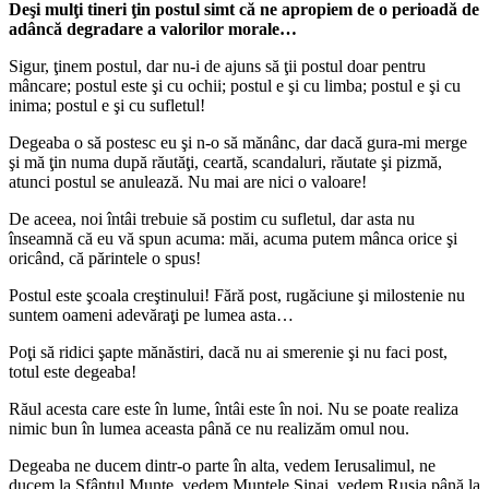
Deşi mulţi tineri ţin postul simt că ne apropiem de o perioadă de
adâncă degradare a valorilor morale…
Sigur, ţinem postul, dar nu-i de ajuns să ţii postul doar pentru
mâncare; postul este şi cu ochii; postul e şi cu limba; postul e şi cu
inima; postul e şi cu sufletul!
Degeaba o să postesc eu şi n-o să mănânc, dar dacă gura-mi merge
şi mă ţin numa după răutăţi, ceartă, scandaluri, răutate şi pizmă,
atunci postul se anulează. Nu mai are nici o valoare!
De aceea, noi întâi trebuie să postim cu sufletul, dar asta nu
înseamnă că eu vă spun acuma: măi, acuma putem mânca orice şi
oricând, că părintele o spus!
Postul este şcoala creştinului! Fără post, rugăciune şi milostenie nu
suntem oameni adevăraţi pe lumea asta…
Poţi să ridici şapte mănăstiri, dacă nu ai smerenie şi nu faci post,
totul este degeaba!
Răul acesta care este în lume, întâi este în noi. Nu se poate realiza
nimic bun în lumea aceasta până ce nu realizăm omul nou.
Degeaba ne ducem dintr-o parte în alta, vedem Ierusalimul, ne
ducem la Sfântul Munte, vedem Muntele Sinai, vedem Rusia până la