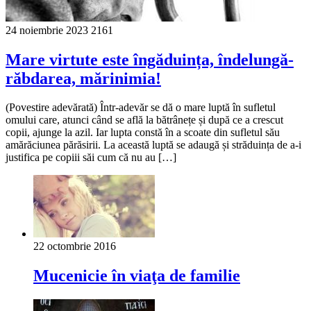
24 noiembrie 2023
2161
Mare virtute este îngăduința, îndelungă-
răbdarea, mărinimia!
(Povestire adevărată) Într-adevăr se dă o mare luptă în sufletul
omului care, atunci când se află la bătrânețe și după ce a crescut
copii, ajunge la azil. Iar lupta constă în a scoate din sufletul său
amărăciunea părăsirii. La această luptă se adaugă și străduința de a-i
justifica pe copiii săi cum că nu au […]
22 octombrie 2016
Mucenicie în viaţa de familie