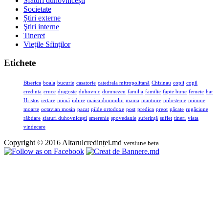
Sfaturi duhovnicești
Societate
Știri externe
Ştiri interne
Tineret
Vieţile Sfinţilor
Etichete
Biserica
boala
bucurie
casatorie
catedrala mitropolitană
Chisinau
copii
copil
credinta
cruce
dragoste
duhovnic
dumnezeu
familia
familie
fapte bune
femeie
har
Hristos
iertare
inimă
iubire
maica domnului
mama
mantuire
milostenie
minune
moarte
octavian mosin
pacat
pilde ortodoxe
post
predica
preot
păcate
rugăciune
răbdare
sfaturi duhovnicești
smerenie
spovedanie
suferinţă
suflet
tineri
viata
vindecare
Copyright © 2016 Altarulcredinței.md
versiune beta