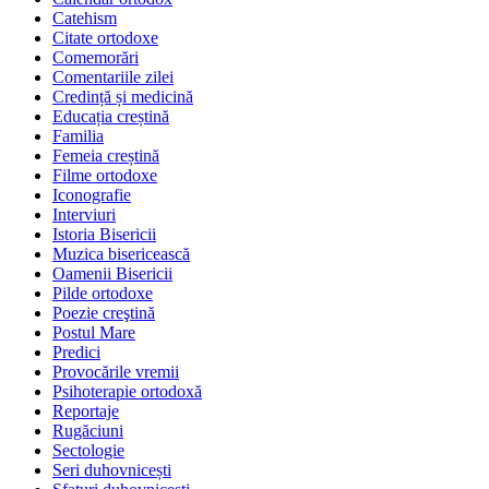
Catehism
Citate ortodoxe
Comemorări
Comentariile zilei
Credință și medicină
Educația creștină
Familia
Femeia creștină
Filme ortodoxe
Iconografie
Interviuri
Istoria Bisericii
Muzica bisericească
Oamenii Bisericii
Pilde ortodoxe
Poezie creştină
Postul Mare
Predici
Provocările vremii
Psihoterapie ortodoxă
Reportaje
Rugăciuni
Sectologie
Seri duhovnicești