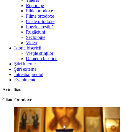
Tineret
Reportaje
Pilde ortodoxe
Filme ortodoxe
Citate ortodoxe
Poezie creştină
Rugăciuni
Sectologie
Video
Istoria bisericii
Vieţile sfinţilor
Oamenii bisericii
Ştiri interne
Știri externe
Întreabă preotul
Evenimente
Actualitate
Citate Ortodoxe