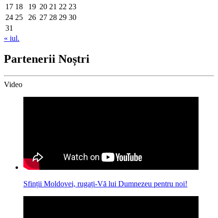
17
18
19
20
21
22
23
24
25
26
27
28
29
30
31
« iul.
Partenerii Noștri
Video
Sfinții Moldovei, rugați-Vă lui Dumnezeu pentru noi!