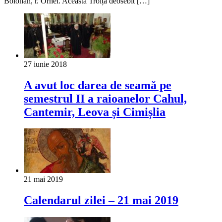
Bolohan, r. Orhei. Această Troiță deosebit […]
27 iunie 2018
A avut loc darea de seamă pe
semestrul II a raioanelor Cahul,
Cantemir, Leova și Cimișlia
21 mai 2019
Calendarul zilei – 21 mai 2019