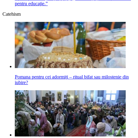
pentru educaţie.”
Catehism
Pomana pentru cei adormiți ‒ ritual bifat sau milostenie din
iubire?