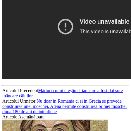
Articolul Precedent
Mărturia unui creştin sirian care a fost dat spre
mâncare câinilor
Articolul Următor
Nu doar in Romania ci si in Grecia se prevede
construirea unei moschei. Atena permite construirea primei moschei
dupa 180 de ani de interdictie
Articole Asemănătoare