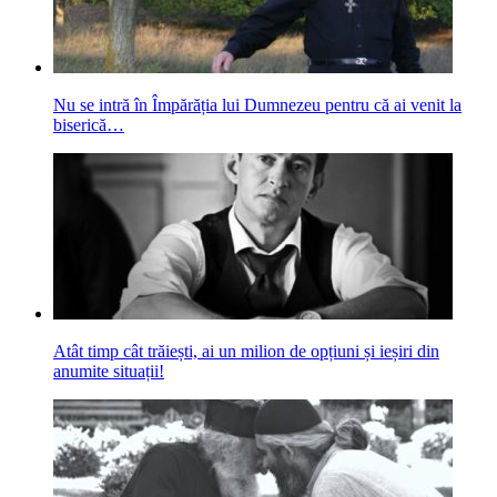
Nu se intră în Împărăția lui Dumnezeu pentru că ai venit la
biserică…
Atât timp cât trăiești, ai un milion de opțiuni și ieșiri din
anumite situații!