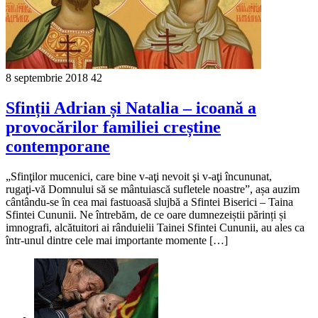
8 septembrie 2018
42
Sfinții Adrian și Natalia – icoană a
provocărilor familiei creștine
contemporane
„Sfinţilor mucenici, care bine v‑aţi nevoit şi v‑aţi încununat,
rugaţi‑vă Domnului să se mântuiască sufletele noastre”, așa auzim
cântându-se în cea mai fastuoasă slujbă a Sfintei Biserici – Taina
Sfintei Cununii. Ne întrebăm, de ce oare dumnezeiștii părinți și
imnografi, alcătuitori ai rânduielii Tainei Sfintei Cununii, au ales ca
într-unul dintre cele mai importante momente […]