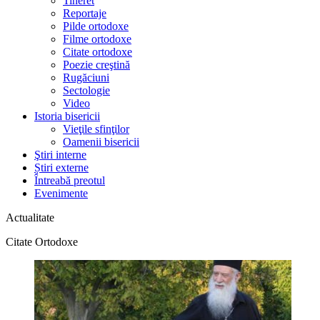
Tineret
Reportaje
Pilde ortodoxe
Filme ortodoxe
Citate ortodoxe
Poezie creştină
Rugăciuni
Sectologie
Video
Istoria bisericii
Vieţile sfinţilor
Oamenii bisericii
Ştiri interne
Știri externe
Întreabă preotul
Evenimente
Actualitate
Citate Ortodoxe