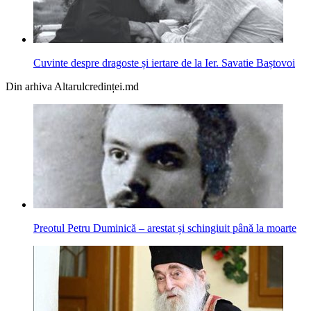
Cuvinte despre dragoste și iertare de la Ier. Savatie Baștovoi
Din arhiva Altarulcredinței.md
Preotul Petru Duminică – arestat și schingiuit până la moarte