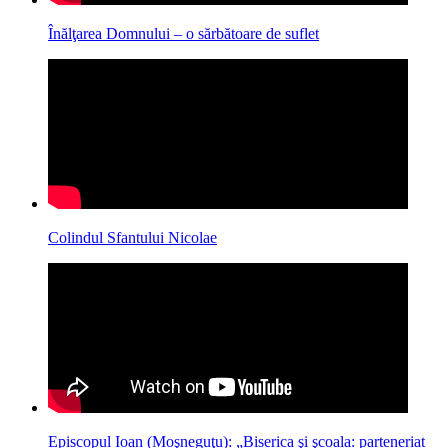
Înălţarea Domnului – o sărbătoare de suflet
Colindul Sfantului Nicolae
Episcopul Ioan (Moşneguţu): „Biserica şi şcoala: parteneriat