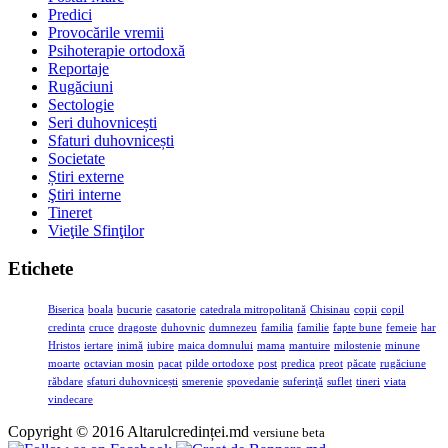
Predici
Provocările vremii
Psihoterapie ortodoxă
Reportaje
Rugăciuni
Sectologie
Seri duhovnicești
Sfaturi duhovnicești
Societate
Știri externe
Ştiri interne
Tineret
Vieţile Sfinţilor
Etichete
Biserica
boala
bucurie
casatorie
catedrala mitropolitană
Chisinau
copii
copil
credinta
cruce
dragoste
duhovnic
dumnezeu
familia
familie
fapte bune
femeie
har
Hristos
iertare
inimă
iubire
maica domnului
mama
mantuire
milostenie
minune
moarte
octavian mosin
pacat
pilde ortodoxe
post
predica
preot
păcate
rugăciune
răbdare
sfaturi duhovnicești
smerenie
spovedanie
suferinţă
suflet
tineri
viata
vindecare
Copyright © 2016 Altarulcredinței.md
versiune beta