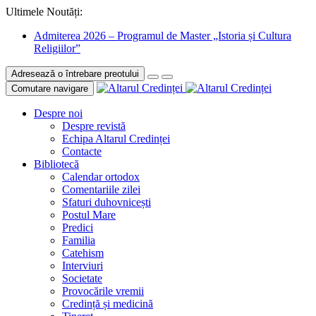
Ultimele Noutăți:
Admiterea 2026 – Programul de Master „Istoria și Cultura
Religiilor”
Adresează o întrebare preotului
Comutare navigare
Despre noi
Despre revistă
Echipa Altarul Credinței
Contacte
Bibliotecă
Calendar ortodox
Comentariile zilei
Sfaturi duhovnicești
Postul Mare
Predici
Familia
Catehism
Interviuri
Societate
Provocările vremii
Credință și medicină