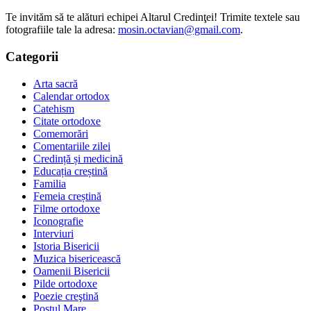
Te invităm să te alături echipei Altarul Credinţei! Trimite textele sau
fotografiile tale la adresa:
mosin.octavian@gmail.com
.
Categorii
Arta sacră
Calendar ortodox
Catehism
Citate ortodoxe
Comemorări
Comentariile zilei
Credință și medicină
Educația creștină
Familia
Femeia creștină
Filme ortodoxe
Iconografie
Interviuri
Istoria Bisericii
Muzica bisericească
Oamenii Bisericii
Pilde ortodoxe
Poezie creştină
Postul Mare