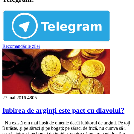
Recomandările zilei
27 mai 2016
4805
Iubirea de arginți este pact cu diavolul?
Nu există om mai lipsit de omenie decât iubitorul de arginți. Pe toți
îi urăște, și pe săraci și pe bogați; pe săraci de frică, nu cumva să-i
ceară ajutor, și pe bogați de invidie, pentru că nu are banii lor. Nu