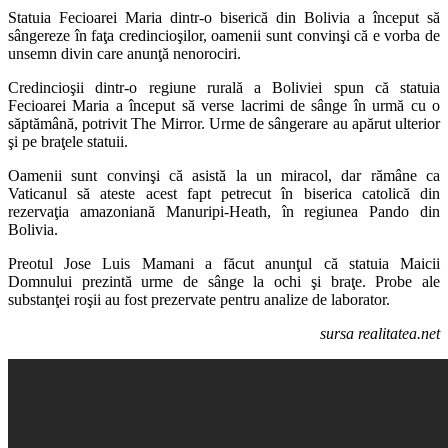
Statuia Fecioarei Maria dintr-o biserică din Bolivia a început să
sângereze în faţa credincioşilor, oamenii sunt convinşi că e vorba de
unsemn divin care anunţă nenorociri.
Credincioşii dintr-o regiune rurală a Boliviei spun că statuia
Fecioarei Maria a început să verse lacrimi de sânge în urmă cu o
săptămână, potrivit The Mirror. Urme de sângerare au apărut ulterior
şi pe braţele statuii.
Oamenii sunt convinşi că asistă la un miracol, dar rămâne ca
Vaticanul să ateste acest fapt petrecut în biserica catolică din
rezervaţia amazoniană Manuripi-Heath, în regiunea Pando din
Bolivia.
Preotul Jose Luis Mamani a făcut anunţul că statuia Maicii
Domnului prezintă urme de sânge la ochi şi braţe. Probe ale
substanţei roşii au fost prezervate pentru analize de laborator.
sursa realitatea.net