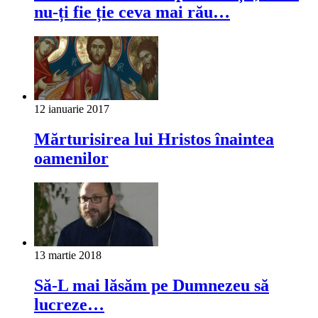
nu-ți fie ție ceva mai rău…
12 ianuarie 2017
Mărturisirea lui Hristos înaintea
oamenilor
13 martie 2018
Să-L mai lăsăm pe Dumnezeu să
lucreze…