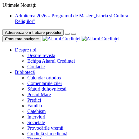
Ultimele Noutăți:
Admiterea 2026 – Programul de Master „Istoria și Cultura
Religiilor”
Adresează o întrebare preotului
Comutare navigare
Despre noi
Despre revistă
Echipa Altarul Credinței
Contacte
Bibliotecă
Calendar ortodox
Comentariile zilei
Sfaturi duhovnicești
Postul Mare
Predici
Familia
Catehism
Interviuri
Societate
Provocările vremii
Credință și medicină