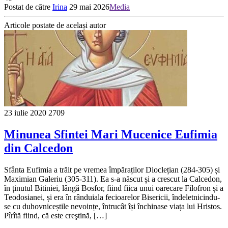
Postat de către
Irina
29 mai 2026
Media
Articole postate de același autor
23 iulie 2020
2709
Minunea Sfintei Mari Mucenice Eufimia
din Calcedon
Sfânta Eufimia a trăit pe vremea împăraților Dioclețian (284-305) și
Maximian Galeriu (305-311). Ea s-a născut și a crescut la Calcedon,
în ținutul Bitiniei, lângă Bosfor, fiind fiica unui oarecare Filofron și a
Teodosianei, și era în rânduiala fecioarelor Bisericii, îndeletnicindu-
se cu duhovniceștile nevoințe, întrucât își închinase viața lui Hristos.
Pîrîtă fiind, că este creştină, […]