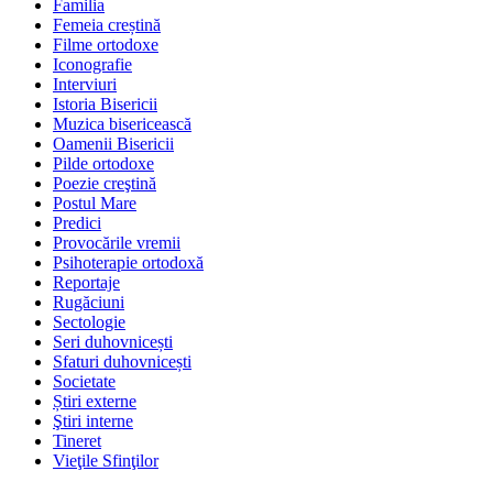
Familia
Femeia creștină
Filme ortodoxe
Iconografie
Interviuri
Istoria Bisericii
Muzica bisericească
Oamenii Bisericii
Pilde ortodoxe
Poezie creştină
Postul Mare
Predici
Provocările vremii
Psihoterapie ortodoxă
Reportaje
Rugăciuni
Sectologie
Seri duhovnicești
Sfaturi duhovnicești
Societate
Știri externe
Ştiri interne
Tineret
Vieţile Sfinţilor