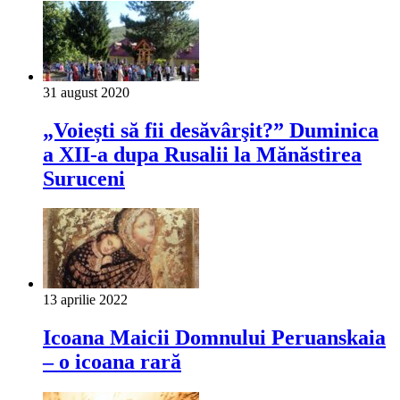
31 august 2020
„Voiești să fii desăvârşit?” Duminica
a XII-a dupa Rusalii la Mănăstirea
Suruceni
13 aprilie 2022
Icoana Maicii Domnului Peruanskaia
– o icoana rară