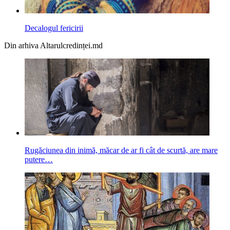
Decalogul fericirii
Din arhiva Altarulcredinței.md
Rugăciunea din inimă, măcar de ar fi cât de scurtă, are mare
putere…