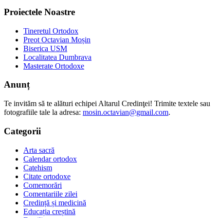
Proiectele Noastre
Tineretul Ortodox
Preot Octavian Moșin
Biserica USM
Localitatea Dumbrava
Masterate Ortodoxe
Anunț
Te invităm să te alături echipei Altarul Credinţei! Trimite textele sau
fotografiile tale la adresa:
mosin.octavian@gmail.com
.
Categorii
Arta sacră
Calendar ortodox
Catehism
Citate ortodoxe
Comemorări
Comentariile zilei
Credință și medicină
Educația creștină