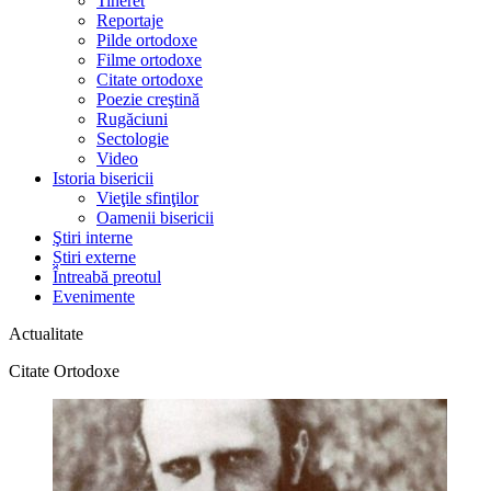
Tineret
Reportaje
Pilde ortodoxe
Filme ortodoxe
Citate ortodoxe
Poezie creştină
Rugăciuni
Sectologie
Video
Istoria bisericii
Vieţile sfinţilor
Oamenii bisericii
Ştiri interne
Știri externe
Întreabă preotul
Evenimente
Actualitate
Citate Ortodoxe