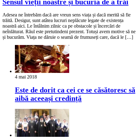
Sensul vieții noastre și bucuria de a trăi
Adesea ne întrebăm dacă are vreun sens viața și dacă merită să fie
trăită. Desigur, sunt atâtea lucruri neplăcute legate de existența
noastră aici. Le întâlnim zilnic ca pe obstacole și încercări de
neînlăturat. Răul este pretutindeni prezent. Totuși avem motive să ne
și bucurăm. Viața ne dăruie o seamă de frumuseți care, dacă le […]
4 mai 2018
Este de dorit ca cei ce se căsătoresc să
aibă aceeași credință