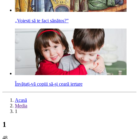
„Voieşti să te faci sănătos?”
Învățați-vă copiii să-și ceară iertare
Acasă
Media
1
1
48