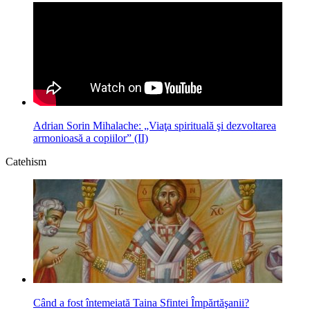
Adrian Sorin Mihalache: „Viaţa spirituală şi dezvoltarea
armonioasă a copiilor” (II)
Catehism
Când a fost întemeiată Taina Sfintei Împărtăşanii?