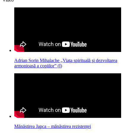
Adrian Sorin Mihalache „Viaţa spirituală şi dezvoltarea
armonioasă a copiilor” (I)
Mănăstirea Japca – mănăstirea rezistenței