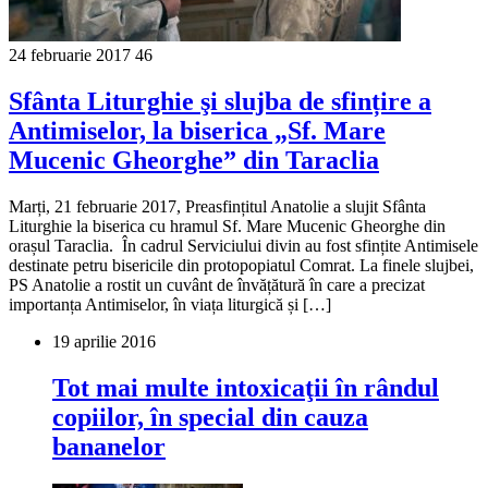
24 februarie 2017
46
Sfânta Liturghie şi slujba de sfințire a
Antimiselor, la biserica „Sf. Mare
Mucenic Gheorghe” din Taraclia
Marți, 21 februarie 2017, Preasfințitul Anatolie a slujit Sfânta
Liturghie la biserica cu hramul Sf. Mare Mucenic Gheorghe din
orașul Taraclia. În cadrul Serviciului divin au fost sfințite Antimisele
destinate petru bisericile din protopopiatul Comrat. La finele slujbei,
PS Anatolie a rostit un cuvânt de învățătură în care a precizat
importanța Antimiselor, în viața liturgică și […]
19 aprilie 2016
Tot mai multe intoxicaţii în rândul
copiilor, în special din cauza
bananelor