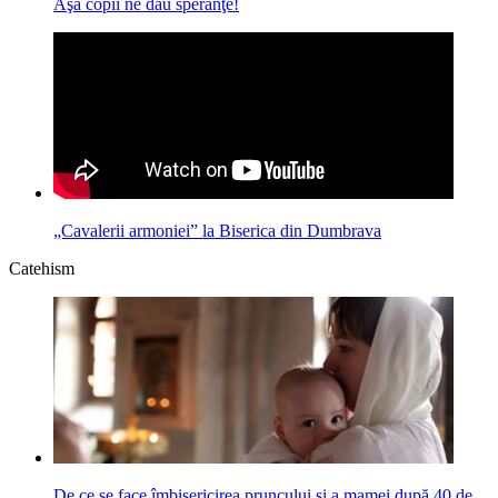
Aşa copii ne dau speranţe!
„Cavalerii armoniei” la Biserica din Dumbrava
Catehism
De ce se face îmbisericirea pruncului şi a mamei după 40 de