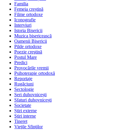
Familia
Femeia creștină
Filme ortodoxe
Iconografie
Interviuri
Istoria Bisericii
Muzica bisericească
Oamenii Bisericii
Pilde ortodoxe
Poezie creştină
Postul Mare
Predici
Provocările vremii
Psihoterapie ortodoxă
Reportaje
Rugăciuni
Sectologie
Seri duhovnicești
Sfaturi duhovnicești
Societate
Știri externe
Ştiri interne
Tineret
Vieţile Sfinţilor