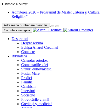
Ultimele Noutăți:
Admiterea 2026 – Programul de Master „Istoria și Cultura
Religiilor”
Adresează o întrebare preotului
Comutare navigare
Despre noi
Despre revistă
Echipa Altarul Credinței
Contacte
Bibliotecă
Calendar ortodox
Comentariile zilei
Sfaturi duhovnicești
Postul Mare
Predici
Familia
Catehism
Interviuri
Societate
Provocările vremii
Credință și medicină