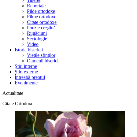
Tineret
Reportaje
Pilde ortodoxe
Filme ortodoxe
Citate ortodoxe
Poezie creştină
Rugăciuni
Sectologie
Video
Istoria bisericii
Vieţile sfinţilor
Oamenii bisericii
Ştiri interne
Știri externe
Întreabă preotul
Evenimente
Actualitate
Citate Ortodoxe