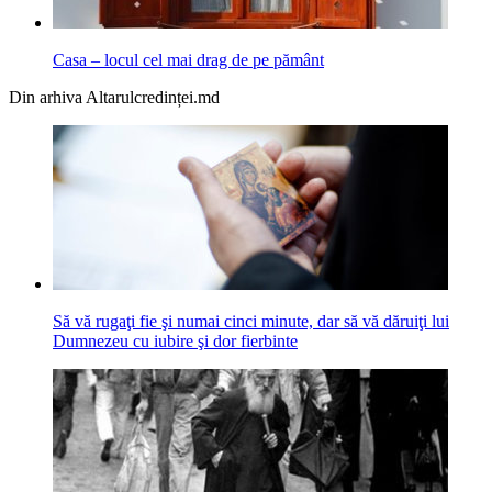
Casa – locul cel mai drag de pe pământ
Din arhiva Altarulcredinței.md
Să vă rugaţi fie şi numai cinci minute, dar să vă dăruiţi lui
Dumnezeu cu iubire şi dor fierbinte