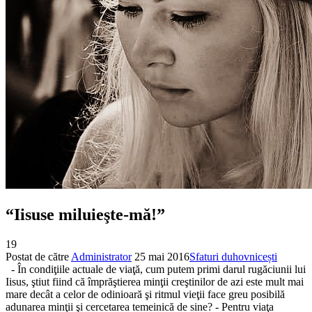
“Iisuse miluieşte-mă!”
19
Postat de către
Administrator
25 mai 2016
Sfaturi duhovnicești
- În condiţiile actuale de viaţă, cum putem primi darul rugăciunii lui
Iisus, ştiut fiind că împrăştierea minţii creştinilor de azi este mult mai
mare decât a celor de odinioară şi ritmul vieţii face greu posibilă
adunarea minţii şi cercetarea temeinică de sine? - Pentru viaţa