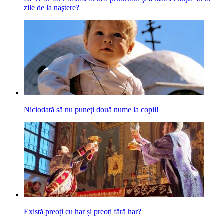
zile de la naştere?
Niciodată să nu puneţi două nume la copii!
Există preoți cu har și preoți fără har?