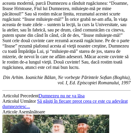
aceasta modernă, parcă Dumnezeu a rânduit rugăciunea: “Doamne,
Iisuse Hristoase, Fiul lui Dumnezeu, miluieşte-mă pe mine
păcătosul!” Sau să rostim măcar limita, rezumatul acestei scurte
rugăciuni: “Iisuse miluieşte-mă!” În orice grabă ne-am afla, în viaţa
aceasta de toate zilele – suntem la lecţii, la curs la Universitate, sau
la atelier, sau în fabrică, sau pe drum, când comunicăm cu cineva,
putem spune din când în când, cât de des, “Iisuse miluieşte-mă!”
Sunt cele două cuvinte care rezumă această rugăciune. Pe de o parte
“Iisuse” rezumă plafonul acesta al vieţii noastre creştine, Dumnezeu
cu toată Împărăţia Lui, şi “miluieşte-mă” starea de jos, starea de
mizerie, de nevoi în care ne aflăm adeseori. Măcar aceste cuvinte să
le rostim de-a lungul vieţii. Două cuvinte! Sau, dacă rostim toată
rugăciunea, atunci este cel mai bun lucru.
Din Arhim. Ioanichie Bălan, Ne vorbeşte Părintele Sofian (Boghiu),
vol. I, Ed. Episcopiei Romanului, 1997
Articolul Precedent
Dumnezeu nu ne va lăsa
Articolul Următor
Să găsiţi în fiecare preot ceea ce este cu adevărat
dumnezeiesc...
Articole Asemănătoare