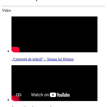
Video
„Crenguţă de iederă” – Steaua lui Hristos