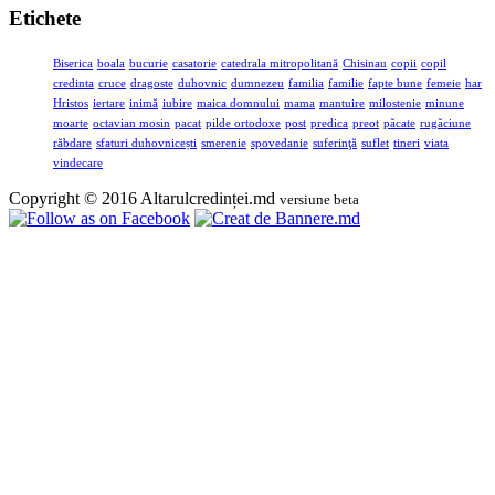
Etichete
Biserica
boala
bucurie
casatorie
catedrala mitropolitană
Chisinau
copii
copil
credinta
cruce
dragoste
duhovnic
dumnezeu
familia
familie
fapte bune
femeie
har
Hristos
iertare
inimă
iubire
maica domnului
mama
mantuire
milostenie
minune
moarte
octavian mosin
pacat
pilde ortodoxe
post
predica
preot
păcate
rugăciune
răbdare
sfaturi duhovnicești
smerenie
spovedanie
suferinţă
suflet
tineri
viata
vindecare
Copyright © 2016 Altarulcredinței.md
versiune beta