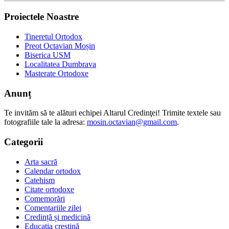
Proiectele Noastre
Tineretul Ortodox
Preot Octavian Moșin
Biserica USM
Localitatea Dumbrava
Masterate Ortodoxe
Anunț
Te invităm să te alături echipei Altarul Credinţei! Trimite textele sau
fotografiile tale la adresa:
mosin.octavian@gmail.com
.
Categorii
Arta sacră
Calendar ortodox
Catehism
Citate ortodoxe
Comemorări
Comentariile zilei
Credință și medicină
Educația creștină