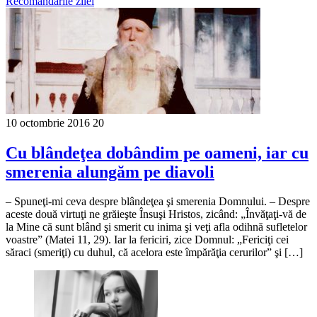
Recomandările zilei
10 octombrie 2016
20
Cu blândeţea dobândim pe oameni, iar cu
smerenia alungăm pe diavoli
– Spuneţi-mi ceva despre blândeţea şi smerenia Domnului. – Despre
aceste două virtuţi ne grăieşte Însuşi Hristos, zicând: „Învăţaţi-vă de
la Mine că sunt blând şi smerit cu inima şi veţi afla odihnă sufletelor
voastre” (Matei 11, 29). Iar la fericiri, zice Domnul: „Fericiţi cei
săraci (smeriţi) cu duhul, că acelora este împărăţia cerurilor” şi […]