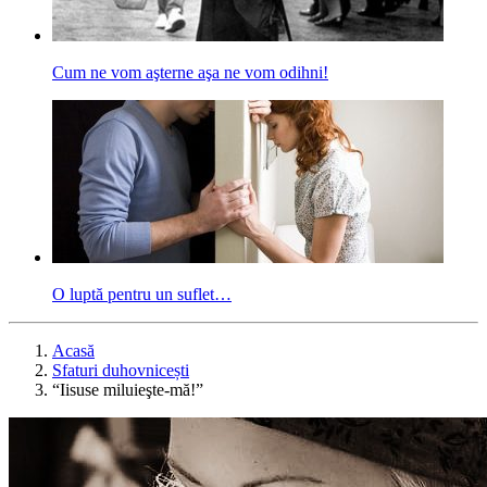
Cum ne vom aşterne aşa ne vom odihni!
O luptă pentru un suflet…
Acasă
Sfaturi duhovnicești
“Iisuse miluieşte-mă!”