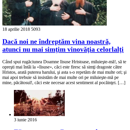
18 aprilie 2018
5093
Dacă noi ne îndreptăm vina noastră,
atunci nu mai simţim vinovăţia celorlalţi
Când spui rugăciunea Doamne Iisuse Hristoase, miluieşte-mă!, să te
opreşti mai întâi la «Iisuse», căci este firesc să simţi dragoste către
Hristos, arată puterea harului, şi asta s-o repetăm de mai multe ori; şi
mai apoi trebuie să insistăm de mai multe ori pe miluieşte-mă pe
mine, păcătosul!, căci este necesar acest sentiment al pocăinţei. […]
3 iunie 2016