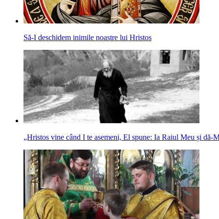
Să-I deschidem inimile noastre lui Hristos
„Hristos vine când I te asemeni, El spune: Ia Raiul Meu și dă‑M