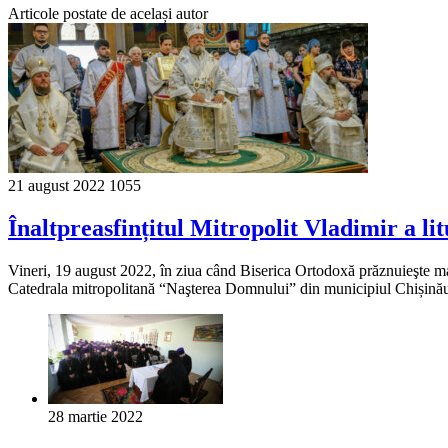
Articole postate de același autor
21 august 2022
1055
Înaltpreasfințitul Mitropolit Vladimir a l
Vineri, 19 august 2022, în ziua când Biserica Ortodoxă prăznuieşte ma
Catedrala mitropolitană “Naşterea Domnului” din municipiul Chișinău. 
28 martie 2022