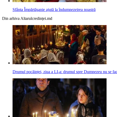
Sfânta Împărtăşanie ajută la îndumnezeirea noastră
Din arhiva Altarulcredinței.md
Drumul pocăinței, ziua a LI-a: drumul spre Dumnezeu nu se face