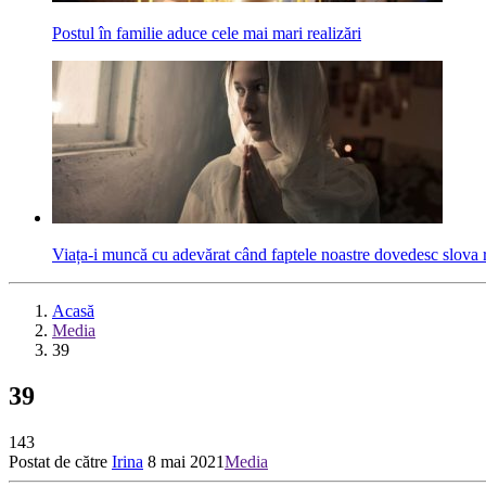
Postul în familie aduce cele mai mari realizări
Viața-i muncă cu adevărat când faptele noastre dovedesc slova 
Acasă
Media
39
39
143
Postat de către
Irina
8 mai 2021
Media