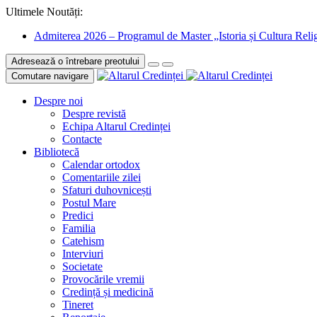
Ultimele Noutăți:
Admiterea 2026 – Programul de Master „Istoria și Cultura Relig
Adresează o întrebare preotului
Comutare navigare
Despre noi
Despre revistă
Echipa Altarul Credinței
Contacte
Bibliotecă
Calendar ortodox
Comentariile zilei
Sfaturi duhovnicești
Postul Mare
Predici
Familia
Catehism
Interviuri
Societate
Provocările vremii
Credință și medicină
Tineret