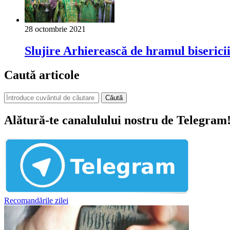
28 octombrie 2021
Slujire Arhierească de hramul biserici
Caută articole
Căută
Alătură-te canalulului nostru de Telegram
Recomandările zilei