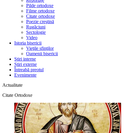
Reportaje
Pilde ortodoxe
Filme ortodoxe
Citate ortodoxe
Poezie creştină
Rugăciuni
Sectologie
Video
Istoria bisericii
Vieţile sfinţilor
Oamenii bisericii
Ştiri interne
Știri externe
Întreabă preotul
Evenimente
Actualitate
Citate Ortodoxe