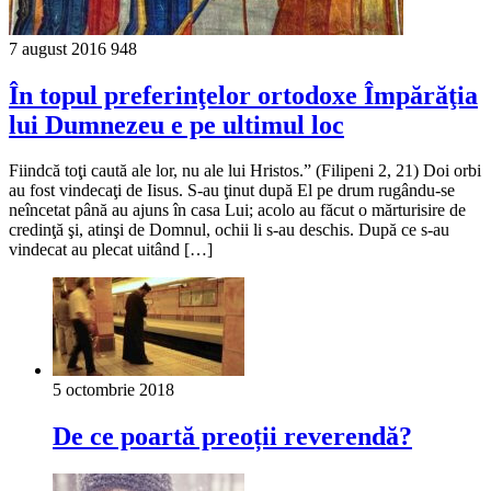
7 august 2016
948
În topul preferinţelor ortodoxe Împărăţia
lui Dumnezeu e pe ultimul loc
Fiindcă toţi caută ale lor, nu ale lui Hristos.” (Filipeni 2, 21) Doi orbi
au fost vindecaţi de Iisus. S-au ţinut după El pe drum rugându-se
neîncetat până au ajuns în casa Lui; acolo au făcut o mărturisire de
credinţă şi, atinşi de Domnul, ochii li s-au deschis. După ce s-au
vindecat au plecat uitând […]
5 octombrie 2018
De ce poartă preoții reverendă?