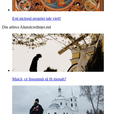
Ești pictorul propriei tale vieți!
Din arhiva Altarulcredinței.md
Maică, ce înseamnă să fii monah?