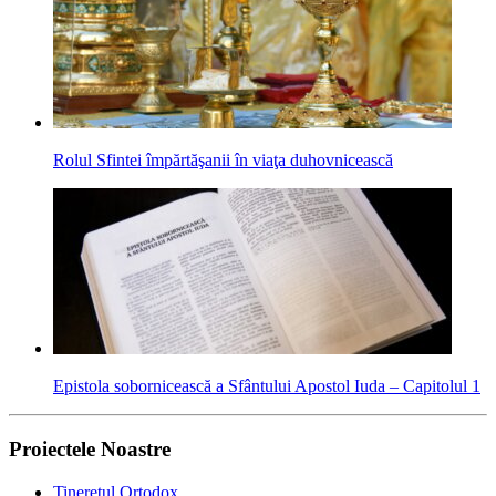
Rolul Sfintei împărtăşanii în viaţa duhov­nicească
Epistola sobornicească a Sfântului Apostol Iuda – Capitolul 1
Proiectele Noastre
Tineretul Ortodox