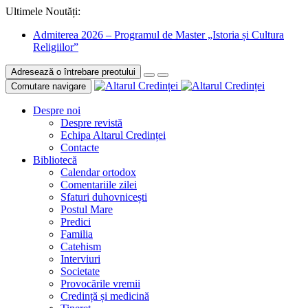
Ultimele Noutăți:
Admiterea 2026 – Programul de Master „Istoria și Cultura
Religiilor”
Adresează o întrebare preotului
Comutare navigare
Despre noi
Despre revistă
Echipa Altarul Credinței
Contacte
Bibliotecă
Calendar ortodox
Comentariile zilei
Sfaturi duhovnicești
Postul Mare
Predici
Familia
Catehism
Interviuri
Societate
Provocările vremii
Credință și medicină