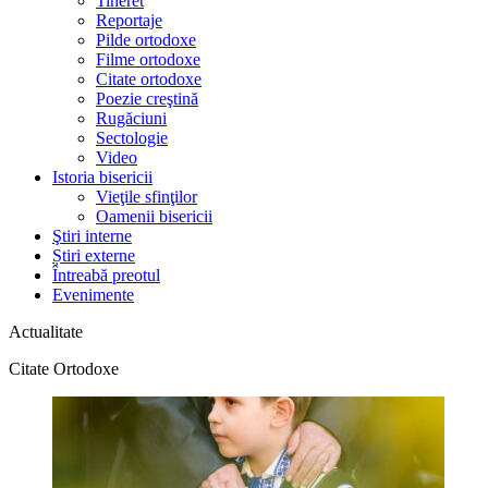
Tineret
Reportaje
Pilde ortodoxe
Filme ortodoxe
Citate ortodoxe
Poezie creştină
Rugăciuni
Sectologie
Video
Istoria bisericii
Vieţile sfinţilor
Oamenii bisericii
Ştiri interne
Știri externe
Întreabă preotul
Evenimente
Actualitate
Citate Ortodoxe