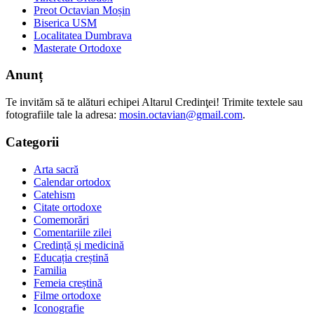
Preot Octavian Moșin
Biserica USM
Localitatea Dumbrava
Masterate Ortodoxe
Anunț
Te invităm să te alături echipei Altarul Credinţei! Trimite textele sau
fotografiile tale la adresa:
mosin.octavian@gmail.com
.
Categorii
Arta sacră
Calendar ortodox
Catehism
Citate ortodoxe
Comemorări
Comentariile zilei
Credință și medicină
Educația creștină
Familia
Femeia creștină
Filme ortodoxe
Iconografie