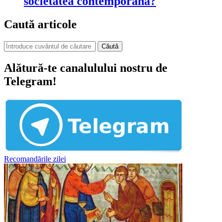
societatea contemporană?
Caută articole
Căută
Alătură-te canalulului nostru de
Telegram!
Recomandările zilei