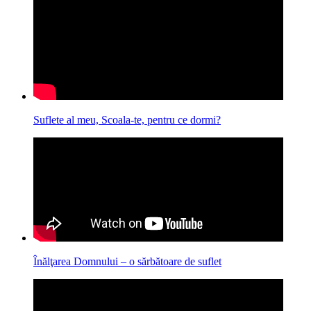
Suflete al meu, Scoala-te, pentru ce dormi?
Înălţarea Domnului – o sărbătoare de suflet