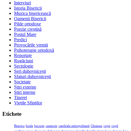
Interviuri
Istoria Bisericii
Muzica bisericească
Oamenii Bisericii
Pilde ortodoxe
Poezie creştină
Postul Mare
Predici
Provocările vremii
Psihoterapie ortodoxă
Reportaje
Rugăciuni
Sectologie
Seri duhovnicești
Sfaturi duhovnicești
Societate
Știri externe
Ştiri interne
Tineret
Vieţile Sfinţilor
Etichete
Biserica
boala
bucurie
casatorie
catedrala mitropolitană
Chisinau
copii
copil