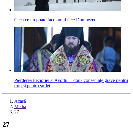
Ceea ce nu poate face omul face Dumnezeu
Pierderea Fecioriei și Avortul – două consecințe grave pentru
trup și pentru suflet
Acasă
Media
27
27