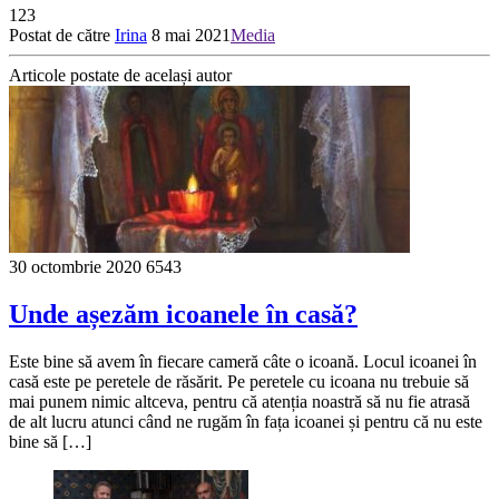
123
Postat de către
Irina
8 mai 2021
Media
Articole postate de același autor
30 octombrie 2020
6543
Unde așezăm icoanele în casă?
Este bine să avem în fiecare cameră câte o icoană. Locul icoanei în
casă este pe peretele de răsărit. Pe peretele cu icoana nu trebuie să
mai punem nimic altceva, pentru că atenția noastră să nu fie atrasă
de alt lucru atunci când ne rugăm în fața icoanei și pentru că nu este
bine să […]