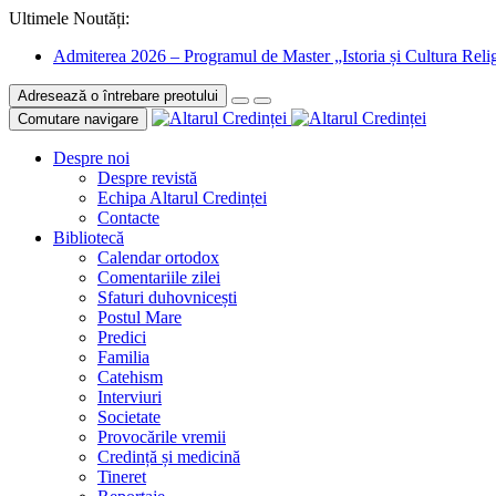
Ultimele Noutăți:
Admiterea 2026 – Programul de Master „Istoria și Cultura Relig
Adresează o întrebare preotului
Comutare navigare
Despre noi
Despre revistă
Echipa Altarul Credinței
Contacte
Bibliotecă
Calendar ortodox
Comentariile zilei
Sfaturi duhovnicești
Postul Mare
Predici
Familia
Catehism
Interviuri
Societate
Provocările vremii
Credință și medicină
Tineret