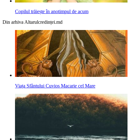
Copilul trăiește în anotimpul de acum
Din arhiva Altarulcredinței.md
Viața Sfântului Cuvios Macarie cel Mare