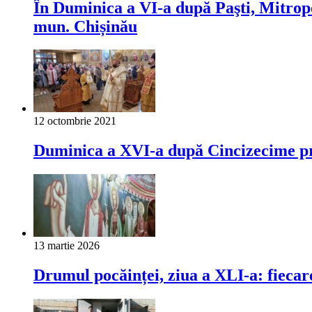
În Duminica a VI-a după Paşti, Mitropo
mun. Chișinău
12 octombrie 2021
Duminica a XVI-a după Cincizecime pr
13 martie 2026
Drumul pocăinței, ziua a XLI-a: fiecar