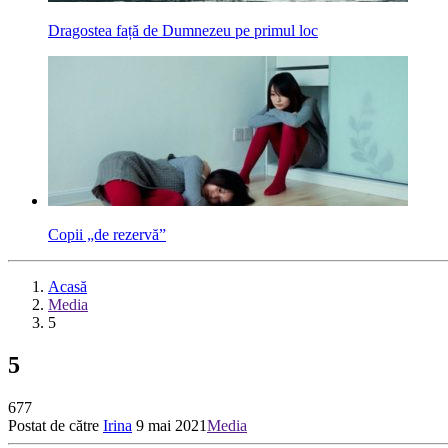
Dragostea față de Dumnezeu pe primul loc
Copii „de rezervă”
Acasă
Media
5
5
677
Postat de către
Irina
9 mai 2021
Media