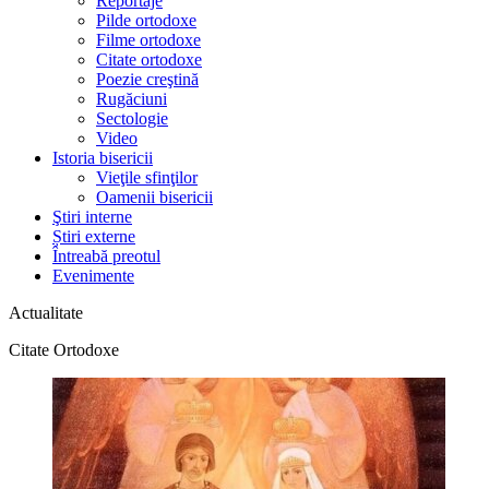
Reportaje
Pilde ortodoxe
Filme ortodoxe
Citate ortodoxe
Poezie creştină
Rugăciuni
Sectologie
Video
Istoria bisericii
Vieţile sfinţilor
Oamenii bisericii
Ştiri interne
Știri externe
Întreabă preotul
Evenimente
Actualitate
Citate Ortodoxe