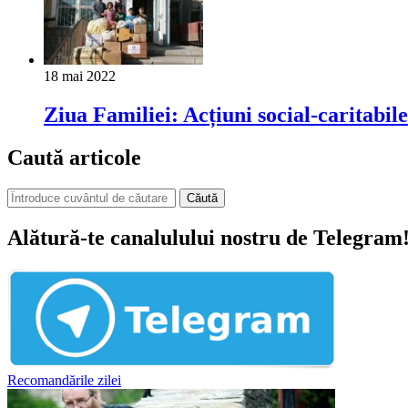
18 mai 2022
Ziua Familiei: Acțiuni social-caritabile 
Caută articole
Căută
Alătură-te canalulului nostru de Telegram
Recomandările zilei