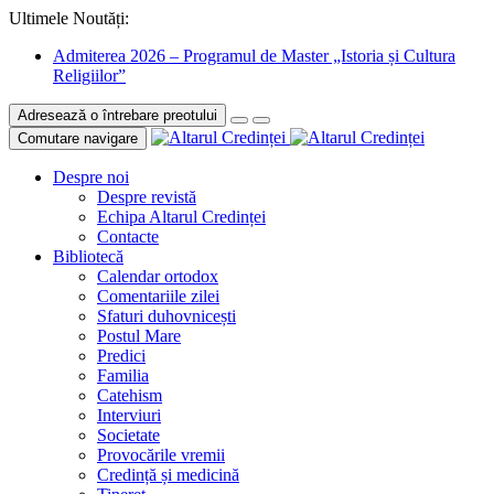
Ultimele Noutăți:
Admiterea 2026 – Programul de Master „Istoria și Cultura
Religiilor”
Adresează o întrebare preotului
Comutare navigare
Despre noi
Despre revistă
Echipa Altarul Credinței
Contacte
Bibliotecă
Calendar ortodox
Comentariile zilei
Sfaturi duhovnicești
Postul Mare
Predici
Familia
Catehism
Interviuri
Societate
Provocările vremii
Credință și medicină