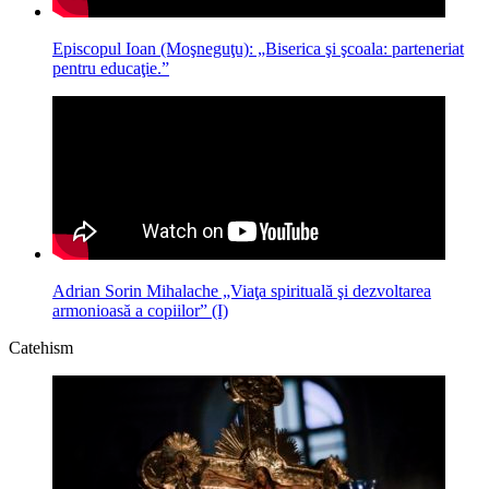
Episcopul Ioan (Moşneguţu): „Biserica şi şcoala: parteneriat
pentru educaţie.”
Adrian Sorin Mihalache „Viaţa spirituală şi dezvoltarea
armonioasă a copiilor” (I)
Catehism