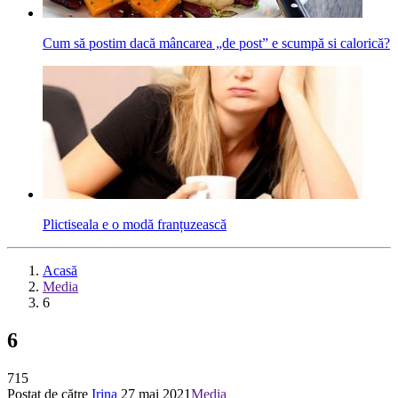
Cum să postim dacă mâncarea „de post” e scumpă si calorică?
Plictiseala e o modă franțuzească
Acasă
Media
6
6
715
Postat de către
Irina
27 mai 2021
Media