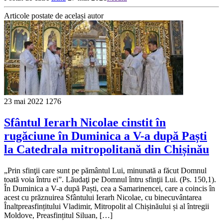
Articole postate de același autor
23 mai 2022
1276
Sfântul Ierarh Nicolae cinstit în
rugăciune în Duminica a V-a după Paști
la Catedrala mitropolitană din Chișinău
„Prin sfinţii care sunt pe pământul Lui, minunată a făcut Domnul
toată voia întru ei”. Lăudaţi pe Domnul întru sfinţii Lui. (Ps. 150,1).
În Duminica a V-a după Paști, cea a Samarinencei, care a coincis în
acest cu prăznuirea Sfântului Ierarh Nicolae, cu binecuvântarea
Înaltpreasfințitului Vladimir, Mitropolit al Chișinăului și al întregii
Moldove, Preasfințitul Siluan, […]