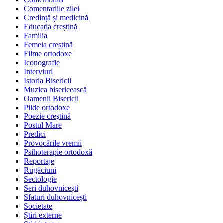
Comentariile zilei
Credință și medicină
Educația creștină
Familia
Femeia creștină
Filme ortodoxe
Iconografie
Interviuri
Istoria Bisericii
Muzica bisericească
Oamenii Bisericii
Pilde ortodoxe
Poezie creştină
Postul Mare
Predici
Provocările vremii
Psihoterapie ortodoxă
Reportaje
Rugăciuni
Sectologie
Seri duhovnicești
Sfaturi duhovnicești
Societate
Știri externe