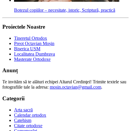
Botezul copiilor – necesitate, istoric, Scriptură, practică
Proiectele Noastre
Tineretul Ortodox
Preot Octavian Moșin
Biserica USM
Localitatea Dumbrava
Masterate Ortodoxe
Anunț
Te invităm să te alături echipei Altarul Credinţei! Trimite textele sau
fotografiile tale la adresa:
mosin.octavian@gmail.com
.
Categorii
Arta sacră
Calendar ortodox
Catehism
Citate ortodoxe
Comemorări