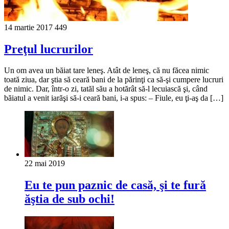
14 martie 2017
449
Preţul lucrurilor
Un om avea un băiat tare leneş. Atât de leneş, că nu făcea nimic
toată ziua, dar ştia să ceară bani de la părinţi ca să-şi cumpere lucruri
de nimic. Dar, într-o zi, tatăl său a hotărât să-l lecuiască şi, când
băiatul a venit iarăşi să-i ceară bani, i-a spus: – Fiule, eu ţi-aş da […]
22 mai 2019
Eu te pun paznic de casă, şi te fură
ăştia de sub ochi!