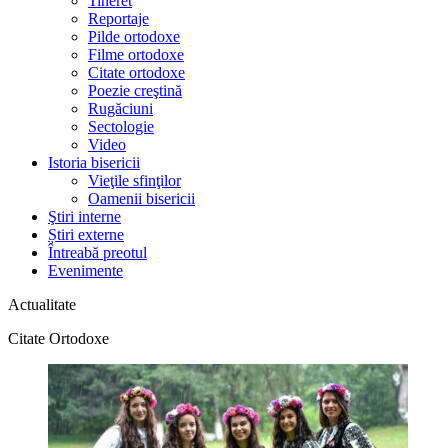
Tineret
Reportaje
Pilde ortodoxe
Filme ortodoxe
Citate ortodoxe
Poezie creştină
Rugăciuni
Sectologie
Video
Istoria bisericii
Vieţile sfinţilor
Oamenii bisericii
Ştiri interne
Știri externe
Întreabă preotul
Evenimente
Actualitate
Citate Ortodoxe