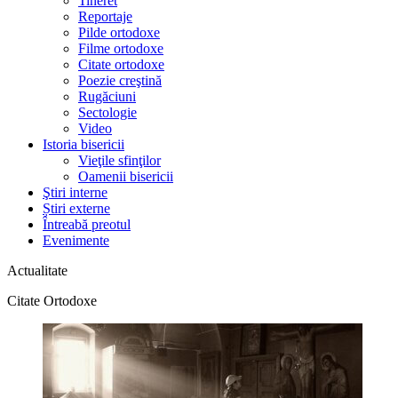
Tineret
Reportaje
Pilde ortodoxe
Filme ortodoxe
Citate ortodoxe
Poezie creştină
Rugăciuni
Sectologie
Video
Istoria bisericii
Vieţile sfinţilor
Oamenii bisericii
Ştiri interne
Știri externe
Întreabă preotul
Evenimente
Actualitate
Citate Ortodoxe