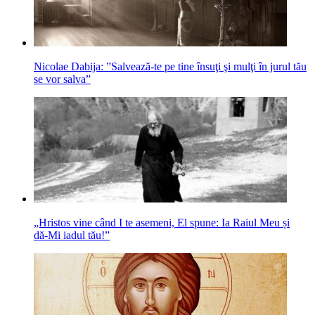
Nicolae Dabija: ”Salvează-te pe tine însuţi şi mulţi în jurul tău
se vor salva”
„Hristos vine când I te asemeni, El spune: Ia Raiul Meu și
dă‑Mi iadul tău!”