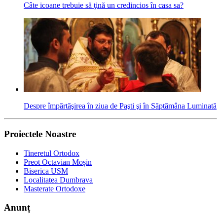
Câte icoane trebuie să ţină un credincios în casa sa?
Despre împărtăşirea în ziua de Paşti şi în Săptămâna Luminată
Proiectele Noastre
Tineretul Ortodox
Preot Octavian Moșin
Biserica USM
Localitatea Dumbrava
Masterate Ortodoxe
Anunț