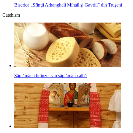
Biserica „Sfinţii Arhangheli Mihail şi Gavriil” din Truşeni
Catehism
Săptămâna brânzei sau săptămâna albă