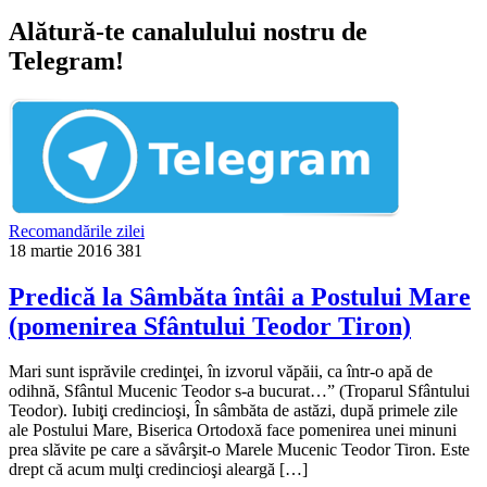
Alătură-te canalulului nostru de
Telegram!
Recomandările zilei
18 martie 2016
381
Predică la Sâmbăta întâi a Postului Mare
(pomenirea Sfântului Teodor Tiron)
Mari sunt isprăvile credinţei, în izvorul văpăii, ca într-o apă de
odihnă, Sfântul Mucenic Teodor s-a bucurat…” (Troparul Sfântului
Teodor). Iubiţi credincioşi, În sâmbăta de astăzi, după primele zile
ale Postului Mare, Biserica Ortodoxă face pomenirea unei minuni
prea slăvite pe care a săvârşit-o Marele Mucenic Teodor Tiron. Este
drept că acum mulţi credincioşi aleargă […]