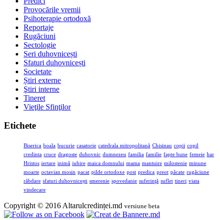
Predici
Provocările vremii
Psihoterapie ortodoxă
Reportaje
Rugăciuni
Sectologie
Seri duhovnicești
Sfaturi duhovnicești
Societate
Știri externe
Ştiri interne
Tineret
Vieţile Sfinţilor
Etichete
Biserica
boala
bucurie
casatorie
catedrala mitropolitană
Chisinau
copii
copil
credinta
cruce
dragoste
duhovnic
dumnezeu
familia
familie
fapte bune
femeie
har
Hristos
iertare
inimă
iubire
maica domnului
mama
mantuire
milostenie
minune
moarte
octavian mosin
pacat
pilde ortodoxe
post
predica
preot
păcate
rugăciune
răbdare
sfaturi duhovnicești
smerenie
spovedanie
suferinţă
suflet
tineri
viata
vindecare
Copyright © 2016 Altarulcredinței.md
versiune beta