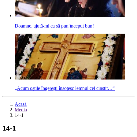
Doamne, ajută-mi ca să pun început bun!
„Acum oștile îngerești însoțesc lemnul cel cinstit…“
Acasă
Media
14-1
14-1