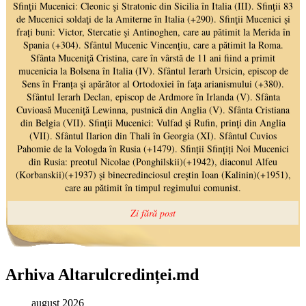
Arhiva Altarulcredinței.md
august 2026