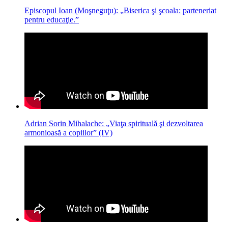
Episcopul Ioan (Moşneguţu): „Biserica şi şcoala: parteneriat
pentru educaţie.”
Adrian Sorin Mihalache: „Viaţa spirituală şi dezvoltarea
armonioasă a copiilor” (IV)