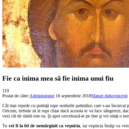
Fie ca inima mea să fie inima unui fiu
110
Postat de către
Administrator
16 septembrie 2018
Sfaturi duhovnicești
Cât mai repede cu putinţă rupe nodurile patimilor, care s-au încurcat pr
Oricum, trebuie să le rupi chiar dacă aceasta te va face sângerezi, dac
vezi cât de slabă este ea. Şi apoi cercetează-te pe tine şi vei simţi o n
Tu
vei fi la fel de nemărginit ca veşnicia
, iar veşnicia însăşi va ven