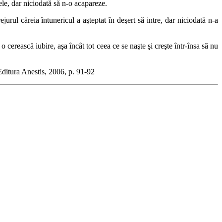
ele, dar niciodată să n-o acapareze.
jurul căreia întunericul a aşteptat în deşert să intre, dar niciodată n-a
erească iubire, aşa încât tot ceea ce se naşte şi creşte într-însa să nu
Editura Anestis, 2006, p. 91-92