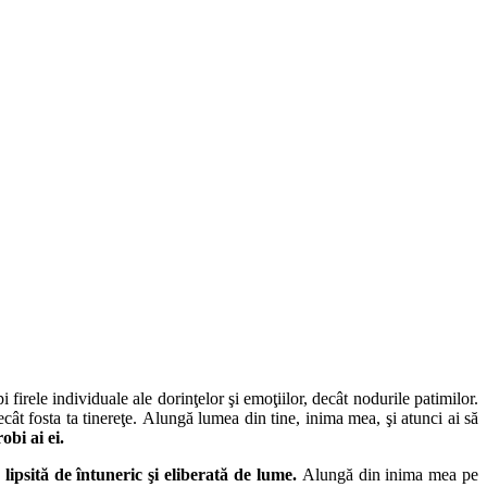
firele individuale ale dorinţelor şi emoţiilor, decât nodurile patimilor.
cât fosta ta tinereţe. Alungă lumea din tine, inima mea, şi atunci ai să
bi ai ei.
ipsită de întuneric şi eliberată de lume.
Alungă din inima mea pe