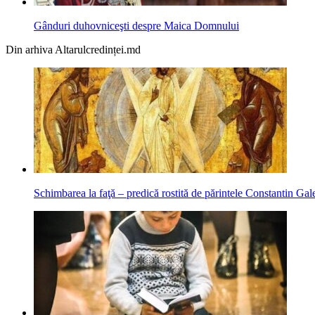
Gânduri duhovniceşti despre Maica Domnului
Din arhiva Altarulcredinței.md
Schimbarea la faţă – predică rostită de părintele Constantin Gal