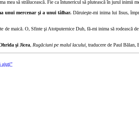
nima mea să strălucească. Fie ca întunericul să plutească în jurul inimii m
ima unui mercenar şi a unui tâlhar.
Dăruieşte-mi inima lui Iisus, împre
e de maică. O, Sfinte şi Atotputernice Duh, fă-mi inima să rodească de o c
Ohrida şi Jicea
,
Rugăciuni pe malul lacului,
traducere de Paul Bălan, 
 ajuţi”