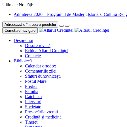
Ultimele Noutăți:
Admiterea 2026 – Programul de Master „Istoria și Cultura Relig
Adresează o întrebare preotului
Comutare navigare
Despre noi
Despre revistă
Echipa Altarul Credinței
Contacte
Bibliotecă
Calendar ortodox
Comentariile zilei
Sfaturi duhovnicești
Postul Mare
Predici
Familia
Catehism
Interviuri
Societate
Provocările vremii
Credință și medicină
Tineret