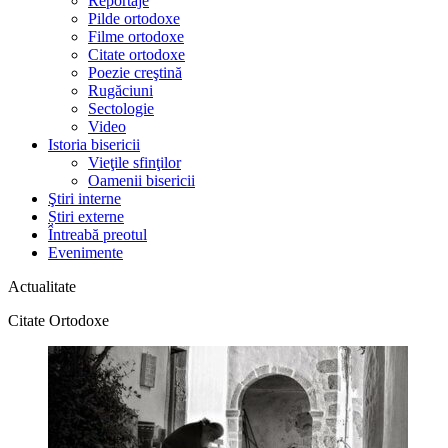
Reportaje
Pilde ortodoxe
Filme ortodoxe
Citate ortodoxe
Poezie creştină
Rugăciuni
Sectologie
Video
Istoria bisericii
Vieţile sfinţilor
Oamenii bisericii
Ştiri interne
Știri externe
Întreabă preotul
Evenimente
Actualitate
Citate Ortodoxe