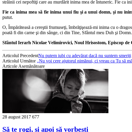
străinii cei nepoftiţi care au murdărit inima mea de întuneric. Fie ca i
Fie ca inima mea să fie inima unui fiu şi a unui domn, şi nu in
putut.
O, Împărăteasă a cereştii frumuseţi, îmbrăţişează-mi inima cu o dragost
poată fi din carne şi din sânge, ci din Tine, Sfântul meu Duh şi Domn.
Sfântul Ierarh Nicolae Velimirovici, Noul Hrisostom, Episcop de 
Articolul Precedent
Nu putem iubi cu adevărat dacă nu suntem smeriţi
Articolul Următor
„Nu voi cere ajutorul nimănui, ci vreau ca Tu să mă
Articole Asemănătoare
28 august 2017
677
Să te rogi, şi apoi să vorbeşti