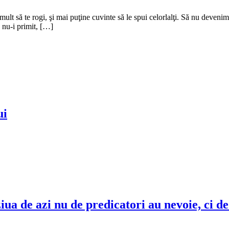
i mult să te rogi, şi mai puţine cuvinte să le spui celorlalţi. Să nu deven
ă nu-i primit, […]
ui
a de azi nu de predi­catori au nevoie, ci de