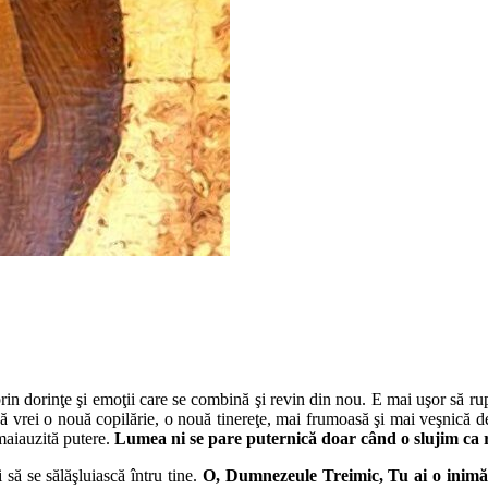
in dorinţe şi emoţii care se combină şi revin din nou. E mai uşor să rupi 
ă vrei o nouă copilărie, o nouă tinereţe, mai frumoasă şi mai veşnică de
emaiauzită putere.
Lumea ni se pare puternică doar când o slujim ca ro
i să se sălăşluiască întru tine.
O, Dumnezeule Treimic, Tu ai o inimă l