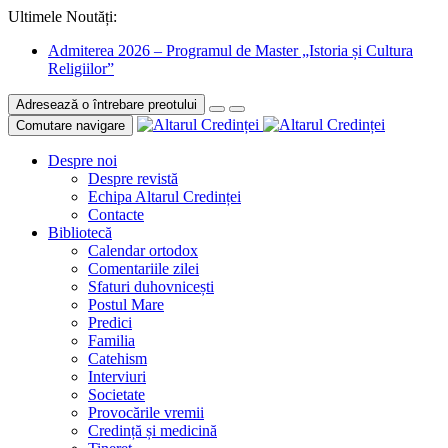
Ultimele Noutăți:
Admiterea 2026 – Programul de Master „Istoria și Cultura
Religiilor”
Adresează o întrebare preotului
Comutare navigare
Despre noi
Despre revistă
Echipa Altarul Credinței
Contacte
Bibliotecă
Calendar ortodox
Comentariile zilei
Sfaturi duhovnicești
Postul Mare
Predici
Familia
Catehism
Interviuri
Societate
Provocările vremii
Credință și medicină