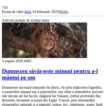
716
Postat de către
Irina
19 februarie 2025
Media
Articole postate de același autor
3 august 2020
6085
Dumnezeu săvârșește minuni pentru a-l
mântui pe om
Dumnezeu lucrează minunile fie direct, fie prin mijlocirea îngerilor,
a oamenilor separat sau a popoarelor, sau chiar a animalelor, precum
oile tărcate ale lui Iacob, măgarul lui Valaam, corbul profetului Ilie,
lăcustele, broaștele și șerpii din Egipt. Uneori, prin intermediul
elementelor naturale și a materiei: potop, foc, cutremure, soare, lună