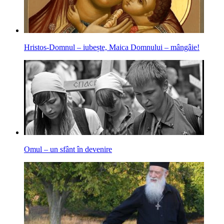
Hristos-Domnul – iubește, Maica Domnului – mângâie!
Omul – un sfânt în devenire