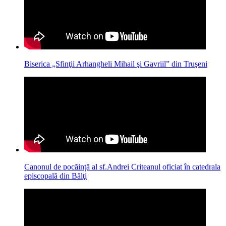
Biserica „Sfinţii Arhangheli Mihail şi Gavriil” din Truşeni
Canonul de pocăință al sf.Andrei Criteanul oficiat în catedrala
episcopală din Bălţi