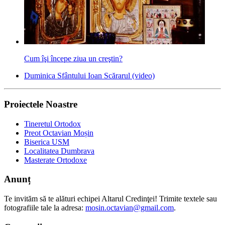
Cum îşi începe ziua un creştin?
Duminica Sfântului Ioan Scărarul (video)
Proiectele Noastre
Tineretul Ortodox
Preot Octavian Moșin
Biserica USM
Localitatea Dumbrava
Masterate Ortodoxe
Anunț
Te invităm să te alături echipei Altarul Credinţei! Trimite textele sau
fotografiile tale la adresa:
mosin.octavian@gmail.com
.