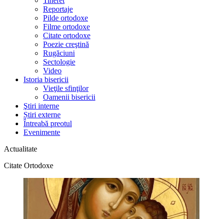
Tineret
Reportaje
Pilde ortodoxe
Filme ortodoxe
Citate ortodoxe
Poezie creştină
Rugăciuni
Sectologie
Video
Istoria bisericii
Vieţile sfinţilor
Oamenii bisericii
Ştiri interne
Știri externe
Întreabă preotul
Evenimente
Actualitate
Citate Ortodoxe