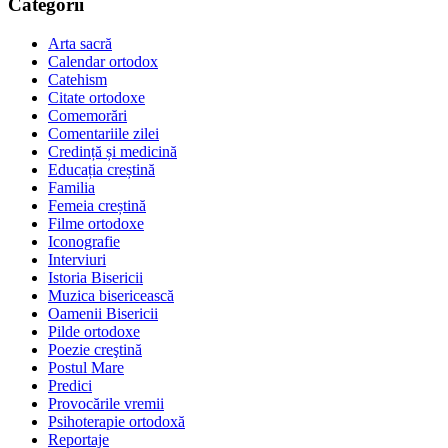
Categorii
Arta sacră
Calendar ortodox
Catehism
Citate ortodoxe
Comemorări
Comentariile zilei
Credință și medicină
Educația creștină
Familia
Femeia creștină
Filme ortodoxe
Iconografie
Interviuri
Istoria Bisericii
Muzica bisericească
Oamenii Bisericii
Pilde ortodoxe
Poezie creştină
Postul Mare
Predici
Provocările vremii
Psihoterapie ortodoxă
Reportaje