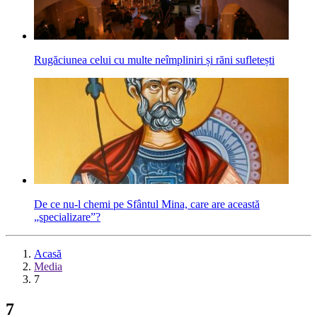
Rugăciunea celui cu multe neîmpliniri și răni sufletești
De ce nu-l chemi pe Sfântul Mina, care are această
„specializare”?
Acasă
Media
7
7