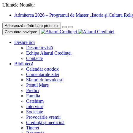
Ultimele Noutăți:
Admiterea 2026 – Programul de Master „Istoria și Cultura Relig
Adresează o întrebare preotului
Comutare navigare
Despre noi
Despre revistă
Echipa Altarul Credinței
Contacte
Bibliotecă
Calendar ortodox
Comentariile zilei
Sfaturi duhovnicești
Postul Mare
Predici
Familia
Catehism
Interviuri
Societate
Provocările vremii
Credință și medicină
Tineret