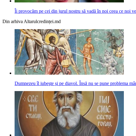
Îi provocăm pe cei din jurul nostru să vadă în noi ceea ce noi ve
Din arhiva Altarulcredinței.md
Dumnezeu îl iubeşte şi pe diavol. Însă nu se pune problema mânt