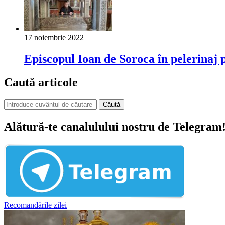
17 noiembrie 2022
Episcopul Ioan de Soroca în pelerinaj p
Caută articole
Căută
Alătură-te canalulului nostru de Telegram
Recomandările zilei