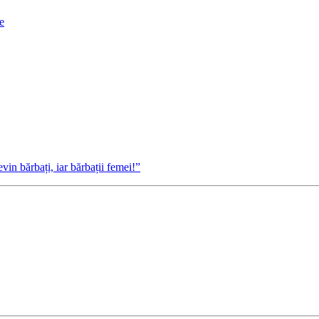
e
n bărbați, iar bărbații femei!”