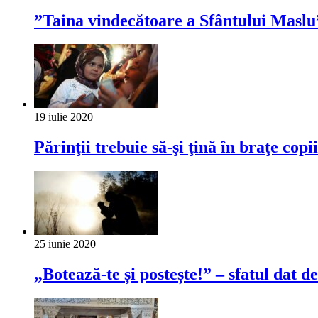
”Taina vindecătoare a Sfântului Maslu” 
19 iulie 2020
Părinţii trebuie să-şi ţină în braţe copi
25 iunie 2020
„Botează-te și postește!” – sfatul dat 