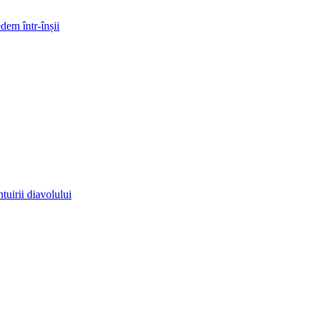
dem într-înșii
uirii diavolului