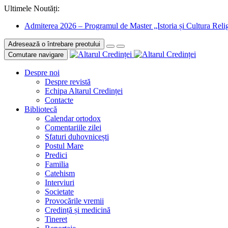
Ultimele Noutăți:
Admiterea 2026 – Programul de Master „Istoria și Cultura Relig
Adresează o întrebare preotului
Comutare navigare
Despre noi
Despre revistă
Echipa Altarul Credinței
Contacte
Bibliotecă
Calendar ortodox
Comentariile zilei
Sfaturi duhovnicești
Postul Mare
Predici
Familia
Catehism
Interviuri
Societate
Provocările vremii
Credință și medicină
Tineret