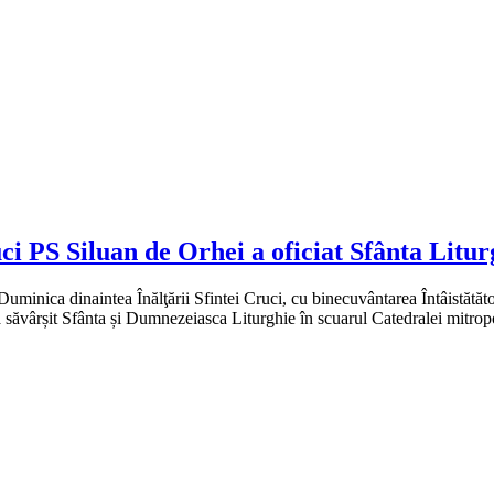
uci PS Siluan de Orhei a oficiat Sfânta Litu
inica dinaintea Înălţării Sfintei Cruci, cu binecuvântarea Întâistătăto
 a săvârșit Sfânta și Dumnezeiasca Liturghie în scuarul Catedralei mitr