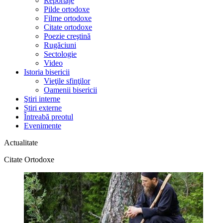
Reportaje
Pilde ortodoxe
Filme ortodoxe
Citate ortodoxe
Poezie creştină
Rugăciuni
Sectologie
Video
Istoria bisericii
Vieţile sfinţilor
Oamenii bisericii
Ştiri interne
Știri externe
Întreabă preotul
Evenimente
Actualitate
Citate Ortodoxe