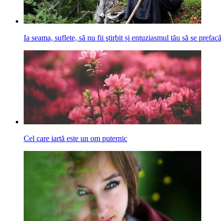
Ia seama, suflete, să nu fii ştirbit și entuziasmul tău să se pref
Cel care iartă este un om puternic