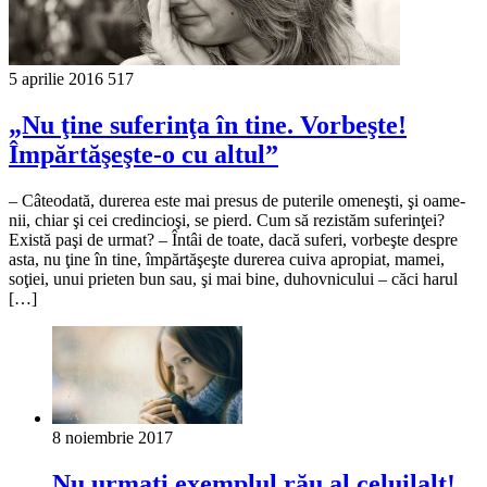
5 aprilie 2016
517
„Nu ţine suferinţa în tine. Vorbeşte!
Împărtăşeşte-o cu altul”
– Câteodată, durerea este mai presus de puterile omeneşti, şi oame­
nii, chiar şi cei cre­dincioşi, se pierd. Cum să rezistăm su­ferinţei?
Există paşi de urmat? – Întâi de toate, dacă suferi, vorbeşte despre
asta, nu ţine în tine, împărtăşeşte durerea cuiva apro­piat, mamei,
soţiei, unui prie­ten bun sau, şi mai bine, duhov­nicului – căci harul
[…]
8 noiembrie 2017
Nu urmaţi exemplul rău al celuilalt!