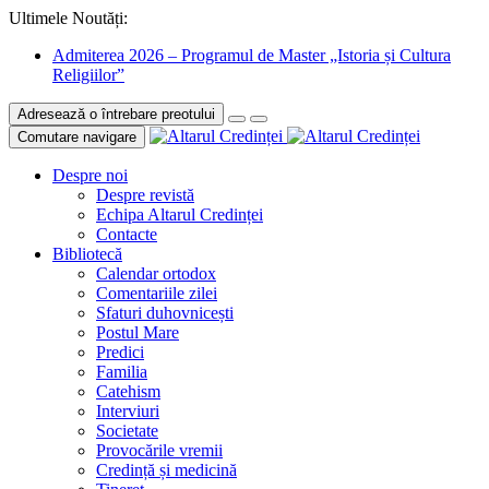
Ultimele Noutăți:
Admiterea 2026 – Programul de Master „Istoria și Cultura
Religiilor”
Adresează o întrebare preotului
Comutare navigare
Despre noi
Despre revistă
Echipa Altarul Credinței
Contacte
Bibliotecă
Calendar ortodox
Comentariile zilei
Sfaturi duhovnicești
Postul Mare
Predici
Familia
Catehism
Interviuri
Societate
Provocările vremii
Credință și medicină