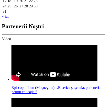
17
18
19
20
21
22
23
24
25
26
27
28
29
30
31
« iul.
Partenerii Noștri
Video
Episcopul Ioan (Moşneguţu): „Biserica şi şcoala: parteneriat
pentru educaţie.”