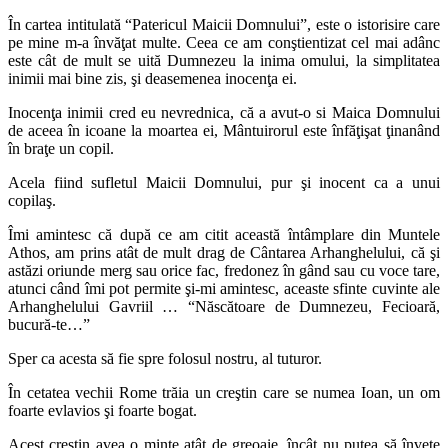
În cartea intitulată “Patericul Maicii Domnului”, este o istorisire care
pe mine m-a învăţat multe. Ceea ce am conştientizat cel mai adânc
este cât de mult se uită Dumnezeu la inima omului, la simplitatea
inimii mai bine zis, şi deasemenea inocenţa ei.
Inocenţa inimii cred eu nevrednica, că a avut-o si Maica Domnului
de aceea în icoane la moartea ei, Mântuirorul este înfăţişat ţinanând
în braţe un copil.
Acela fiind sufletul Maicii Domnului, pur şi inocent ca a unui
copilaş.
Îmi amintesc că după ce am citit această întâmplare din Muntele
Athos, am prins atât de mult drag de Cântarea Arhanghelului, că şi
astăzi oriunde merg sau orice fac, fredonez în gând sau cu voce tare,
atunci când îmi pot permite şi-mi amintesc, aceaste sfinte cuvinte ale
Arhanghelului Gavriil … “Născătoare de Dumnezeu, Fecioară,
bucură-te…”
Sper ca acesta să fie spre folosul nostru, al tuturor.
În cetatea vechii Rome trăia un creştin care se numea Ioan, un om
foarte evlavios şi foarte bogat.
Acest creştin avea o minte atât de greoaie, încât nu putea să înveţe