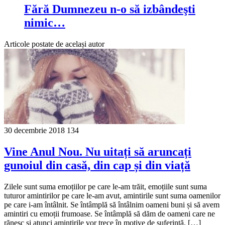
Fără Dumnezeu n-o să izbândeşti
nimic…
Articole postate de același autor
30 decembrie 2018
134
Vine Anul Nou. Nu uitați să aruncați
gunoiul din casă, din cap și din viață
Zilele sunt suma emoțiilor pe care le-am trăit, emoțiile sunt suma
tuturor amintirilor pe care le-am avut, amintirile sunt suma oamenilor
pe care i-am întâlnit. Se întâmplă să întâlnim oameni buni și să avem
amintiri cu emoții frumoase. Se întâmplă să dăm de oameni care ne
rănesc și atunci amintirile vor trece în motive de suferință. […]