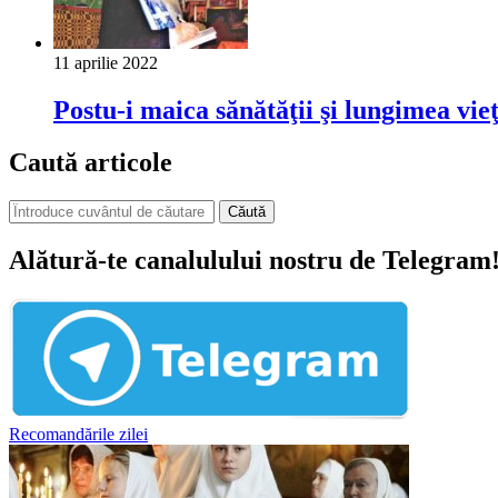
11 aprilie 2022
Postu-i maica sănătăţii şi lungimea vieţ
Caută articole
Căută
Alătură-te canalulului nostru de Telegram
Recomandările zilei