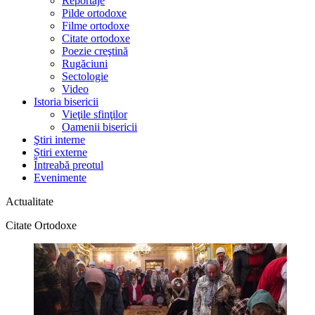
Reportaje
Pilde ortodoxe
Filme ortodoxe
Citate ortodoxe
Poezie creştină
Rugăciuni
Sectologie
Video
Istoria bisericii
Vieţile sfinţilor
Oamenii bisericii
Ştiri interne
Știri externe
Întreabă preotul
Evenimente
Actualitate
Citate Ortodoxe