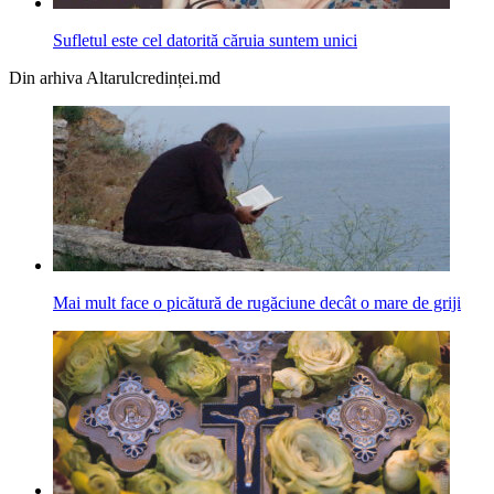
Sufletul este cel datorită căruia suntem unici
Din arhiva Altarulcredinței.md
Mai mult face o picătură de rugăciune decât o mare de griji