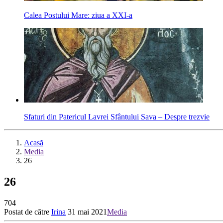
Calea Postului Mare: ziua a XXI-a
Sfaturi din Patericul Lavrei Sfântului Sava – Despre trezvie
Acasă
Media
26
26
704
Postat de către
Irina
31 mai 2021
Media