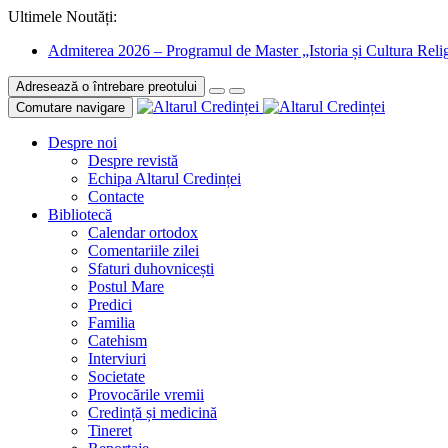
Ultimele Noutăți:
Admiterea 2026 – Programul de Master „Istoria și Cultura Relig
Adresează o întrebare preotului
Comutare navigare
Despre noi
Despre revistă
Echipa Altarul Credinței
Contacte
Bibliotecă
Calendar ortodox
Comentariile zilei
Sfaturi duhovnicești
Postul Mare
Predici
Familia
Catehism
Interviuri
Societate
Provocările vremii
Credință și medicină
Tineret