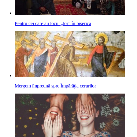
Pentru cei care au locul „lor” în biserică
Mergem împreună spre Împărăția cerurilor