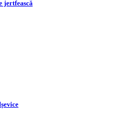
e jertfească
lșevice