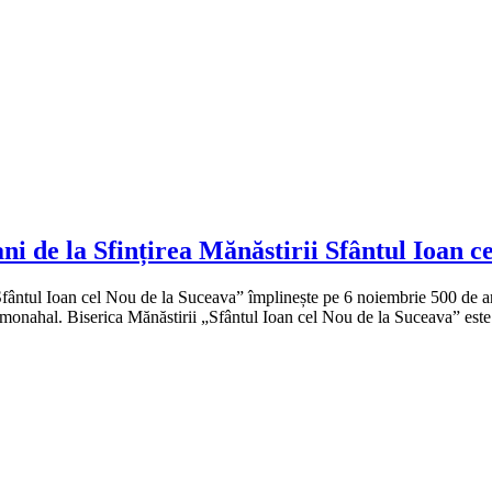
ni de la Sfințirea Mănăstirii Sfântul Ioan c
ntul Ioan cel Nou de la Suceava” împlinește pe 6 noiembrie 500 de ani 
l monahal. Biserica Mănăstirii „Sfântul Ioan cel Nou de la Suceava” est