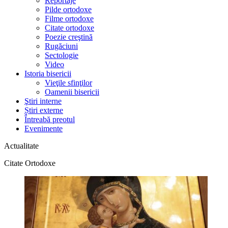
Reportaje
Pilde ortodoxe
Filme ortodoxe
Citate ortodoxe
Poezie creştină
Rugăciuni
Sectologie
Video
Istoria bisericii
Vieţile sfinţilor
Oamenii bisericii
Ştiri interne
Știri externe
Întreabă preotul
Evenimente
Actualitate
Citate Ortodoxe