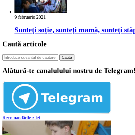
9 februarie 2021
Sunteţi soţie, sunteţi mamă, sunteţi stă
Caută articole
Căută
Alătură-te canalulului nostru de Telegram
Recomandările zilei