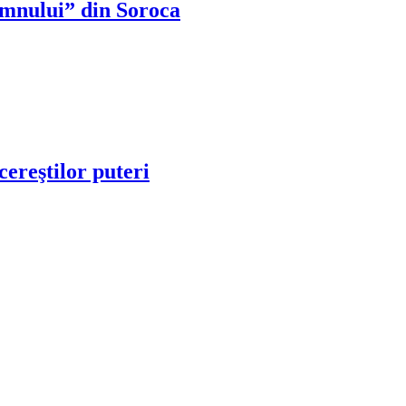
omnului” din Soroca
cereştilor puteri