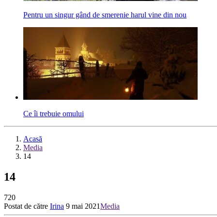
Pentru un singur gând de smerenie harul vine din nou
Ce îi trebuie omului
Acasă
Media
14
14
720
Postat de către
Irina
9 mai 2021
Media