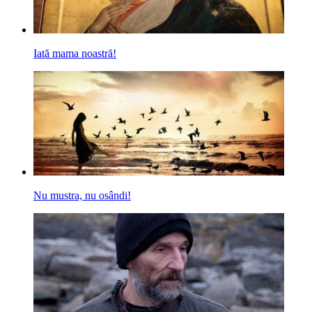
Iată mama noastră!
Nu mustra, nu osândi!