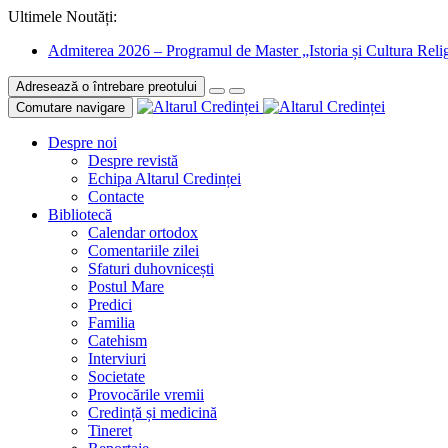
Ultimele Noutăți:
Admiterea 2026 – Programul de Master „Istoria și Cultura Relig
Adresează o întrebare preotului
Comutare navigare
Despre noi
Despre revistă
Echipa Altarul Credinței
Contacte
Bibliotecă
Calendar ortodox
Comentariile zilei
Sfaturi duhovnicești
Postul Mare
Predici
Familia
Catehism
Interviuri
Societate
Provocările vremii
Credință și medicină
Tineret