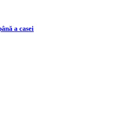
până a casei
!