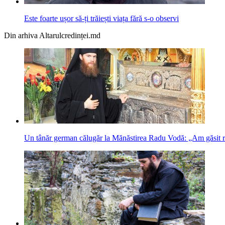
Este foarte ușor să-ți trăiești viața fără s-o observi
Din arhiva Altarulcredinței.md
Un tânăr german călugăr la Mănăstirea Radu Vodă: „Am găsit r