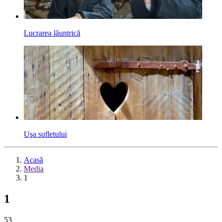
Lucrarea lăuntrică
Uşa sufletului
Acasă
Media
1
1
53