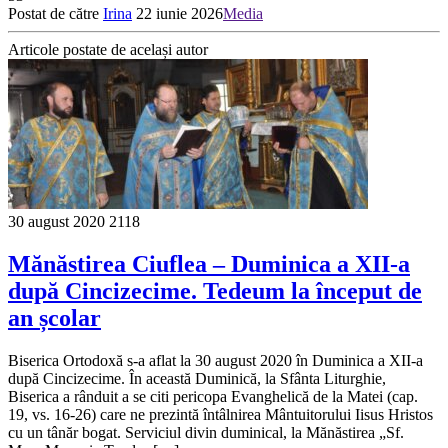
Postat de către
Irina
22 iunie 2026
Media
Articole postate de același autor
30 august 2020
2118
Mănăstirea Ciuflea – Duminica a XII-a
după Cincizecime. Tedeum la început de
an școlar
Biserica Ortodoxă s-a aflat la 30 august 2020 în Duminica a XII-a
după Cincizecime. În această Duminică, la Sfânta Liturghie,
Biserica a rânduit a se citi pericopa Evanghelică de la Matei (cap.
19, vs. 16‑26) care ne prezintă întâlnirea Mântuitorului Iisus Hristos
cu un tânăr bogat. Serviciul divin duminical, la Mănăstirea „Sf.