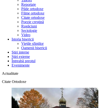
Tineret
Reportaje
Pilde ortodoxe
Filme ortodoxe
Citate ortodoxe
Poezie creştină
Rugăciuni
Sectologie
Video
Istoria bisericii
Vieţile sfinţilor
Oamenii bisericii
Ştiri interne
Știri externe
Întreabă preotul
Evenimente
Actualitate
Citate Ortodoxe