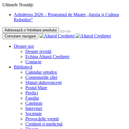
Ultimele Noutăți:
Admiterea 2026 – Programul de Master „Istoria și Cultura
Religiilor”
Adresează o întrebare preotului
Comutare navigare
Despre noi
Despre revistă
Echipa Altarul Credinței
Contacte
Bibliotecă
Calendar ortodox
Comentariile zilei
Sfaturi duhovnicești
Postul Mare
Predici
Familia
Catehism
Interviuri
Societate
Provocările vremii
Credință și medicină