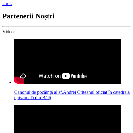
« iul.
Partenerii Noștri
Video
Canonul de pocăință al sf.Andrei Criteanul oficiat în catedrala
episcopală din Bălţi