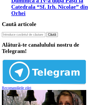
Duminica a IV-a după Paști la
Catedrala “Sf. Irh. Nicolae” din
Orhei
Caută articole
Căută
Alătură-te canalulului nostru de
Telegram!
Recomandările zilei