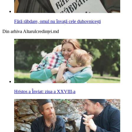
Fără răbdare, omul nu învață cele duhovnicești
Din arhiva Altarulcredinței.md
Hristos a Înviat: ziua a XXVIII-a