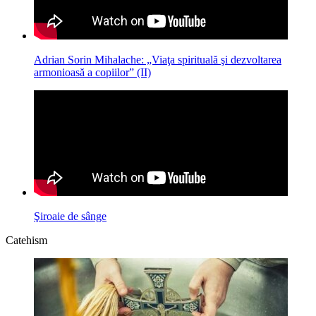
Adrian Sorin Mihalache: „Viaţa spirituală şi dezvoltarea
armonioasă a copiilor” (II)
Şiroaie de sânge
Catehism