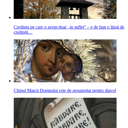
Credința pe care o avem doar „in suflet” – e de fapt o lipsă de
credință…
Chipul Maicii Domnului este de nesuportat pentru diavol