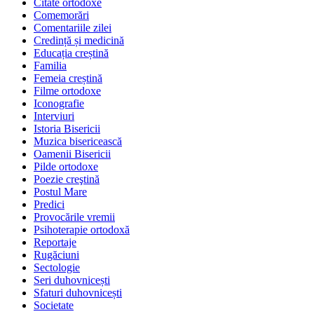
Citate ortodoxe
Comemorări
Comentariile zilei
Credință și medicină
Educația creștină
Familia
Femeia creștină
Filme ortodoxe
Iconografie
Interviuri
Istoria Bisericii
Muzica bisericească
Oamenii Bisericii
Pilde ortodoxe
Poezie creştină
Postul Mare
Predici
Provocările vremii
Psihoterapie ortodoxă
Reportaje
Rugăciuni
Sectologie
Seri duhovnicești
Sfaturi duhovnicești
Societate