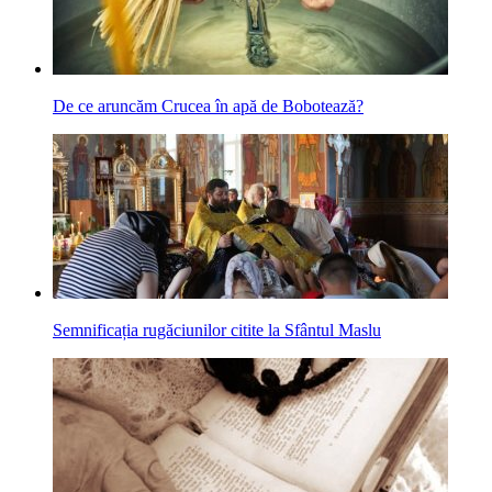
De ce aruncăm Crucea în apă de Bobotează?
Semnificația rugăciunilor citite la Sfântul Maslu