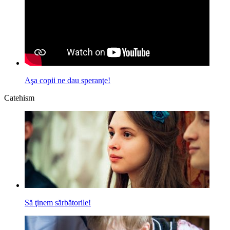
Aşa copii ne dau speranţe!
Catehism
Să ţinem sărbătorile!