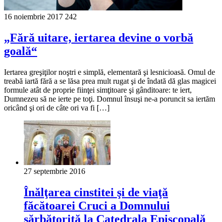
16 noiembrie 2017
242
„Fără uitare, iertarea devine o vorbă
goală“
Iertarea greşiţilor noştri e simplă, elementară şi lesnicioasă. Omul de
treabă iartă fără a se lăsa prea mult rugat şi de îndată dă glas magicei
formule atât de proprie fiinţei simţitoare şi gânditoare: te iert,
Dumnezeu să ne ierte pe toţi. Domnul însuşi ne-a poruncit sa iertăm
oricând şi ori de câte ori va fi […]
27 septembrie 2016
Înălţarea cinstitei şi de viaţă
făcătoarei Cruci a Domnului
sărbătorită la Catedrala Episcopală