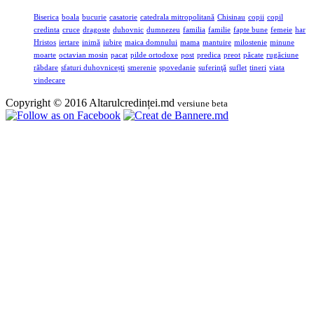
Biserica
boala
bucurie
casatorie
catedrala mitropolitană
Chisinau
copii
copil
credinta
cruce
dragoste
duhovnic
dumnezeu
familia
familie
fapte bune
femeie
har
Hristos
iertare
inimă
iubire
maica domnului
mama
mantuire
milostenie
minune
moarte
octavian mosin
pacat
pilde ortodoxe
post
predica
preot
păcate
rugăciune
răbdare
sfaturi duhovnicești
smerenie
spovedanie
suferinţă
suflet
tineri
viata
vindecare
Copyright © 2016 Altarulcredinței.md
versiune beta