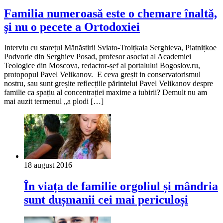
Familia numeroasă este o chemare înaltă,
și nu o pecete a Ortodoxiei
Interviu cu starețul Mănăstirii Sviato-Troițkaia Serghieva, Piatnițkoe
Podvorie din Serghiev Posad, profesor asociat al Academiei
Teologice din Moscova, redactor-șef al portalului Bogoslov.ru,
protopopul Pavel Velikanov. E ceva greșit in conservatorismul
nostru, sau sunt greșite reflecțiile părintelui Pavel Velikanov despre
familie ca spațiu al concentrației maxime a iubirii? Demult nu am
mai auzit termenul „a plodi […]
18 august 2016
În viața de familie orgoliul și mândria
sunt dușmanii cei mai periculoși