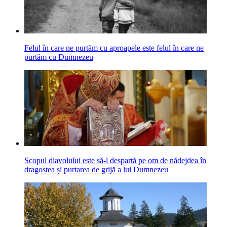
Felul în care ne purtăm cu aproapele este felul în care ne
purtăm cu Dumnezeu
Scopul diavolului este să-l despartă pe om de nădejdea în
dragostea și purtarea de grijă a lui Dumnezeu