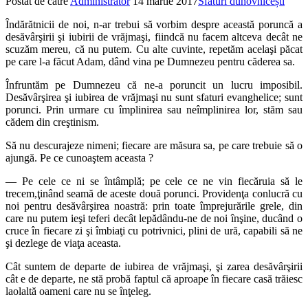
Postat de către
Administrator
14 martie 2017
Sfaturi duhovnicești
Îndărătnicii de noi, n-ar trebui să vorbim despre această poruncă a
desăvârşirii şi iubirii de vrăjmaşi, fiindcă nu facem altceva decât ne
scuzăm mereu, că nu putem. Cu alte cuvinte, repetăm acelaşi păcat
pe care l-a făcut Adam, dând vina pe Dumnezeu pentru căderea sa.
Înfruntăm pe Dumnezeu că ne-a poruncit un lucru imposibil.
Desăvârşirea şi iubirea de vrăjmaşi nu sunt sfaturi evanghelice; sunt
porunci. Prin urmare cu împlinirea sau neîmplinirea lor, stăm sau
cădem din creştinism.
Să nu descurajeze nimeni; fiecare are măsura sa, pe care trebuie să o
ajungă. Pe ce cunoaştem aceasta ?
— Pe cele ce ni se întâmplă; pe cele ce ne vin fiecăruia să le
trecem,ţinând seamă de aceste două porunci. Providenţa conlucră cu
noi pentru desăvârşirea noastră: prin toate împrejurările grele, din
care nu putem ieşi teferi decât lepădându-ne de noi înşine, ducând o
cruce în fiecare zi şi îmbiaţi cu potrivnici, plini de ură, capabili să ne
şi dezlege de viaţa aceasta.
Cât suntem de departe de iubirea de vrăjmaşi, şi zarea desăvârşirii
cât e de departe, ne stă probă faptul că aproape în fiecare casă trăiesc
laolaltă oameni care nu se înţeleg.