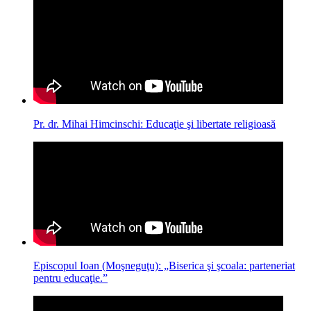
Pr. dr. Mihai Himcinschi: Educaţie şi libertate religioasă
Episcopul Ioan (Moşneguţu): „Biserica şi şcoala: parteneriat
pentru educaţie.”