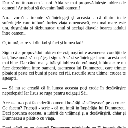
Dar să ne întoarcem la noi. Abia se mai propovăduieşte iubirea de
oameni! Ar trebui să devenim întâi oameni!
Nu-i vorbă - trebuie să înţelegeţi şi aceasta - că dintre toate
suferinţele care tulbură furios viața omenească, cea mai mare este
ura, duşmănia şi răzbunarea: unul şi acelaşi diavol: boarea iadului
între oameni.
O, tu ură, care vii din iad şi faci şi lumea iad!...
Sigur că a propovădui iubirea de vrăjmaşi între asemenea condiţii de
iad, înseamnă să o păţeşti sigur. Astăzi se înţelege lucrul acesta cel
mai bine. Dar când mai şi trăieşti iubirea de vrăjmaşi, iubirea care nu
face deosebirea între oameni, asemenea lui Dumnezeu, care trimite
ploaie şi peste cei buni şi peste cei răi, riscurile sunt ultime: crucea te
aşteaptă.
— Să nu se creadă că în lumea aceasta poţi crede în desăvârşire
nepedepsit! Iar Iisus se ruga pentru ucigaşii Săi.
Aceasta n-o pot face decât oamenii hotărâţi să sfârşească pe o cruce.
Ce facem? Fricoşii - scrie - că nu intră în împărăţia lui Dumnezeu.
Deci porunca aceasta, a iubirii de vrăjmaşi şi a desăvârşirii, chiar şi
Dumnezeu a plătit-o cu viaţa.
Deci, până nu ne cheamă Dumnezeu trimiţându-ne El împrejurările