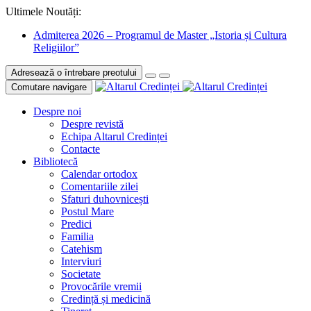
Ultimele Noutăți:
Admiterea 2026 – Programul de Master „Istoria și Cultura
Religiilor”
Adresează o întrebare preotului
Comutare navigare
Despre noi
Despre revistă
Echipa Altarul Credinței
Contacte
Bibliotecă
Calendar ortodox
Comentariile zilei
Sfaturi duhovnicești
Postul Mare
Predici
Familia
Catehism
Interviuri
Societate
Provocările vremii
Credință și medicină