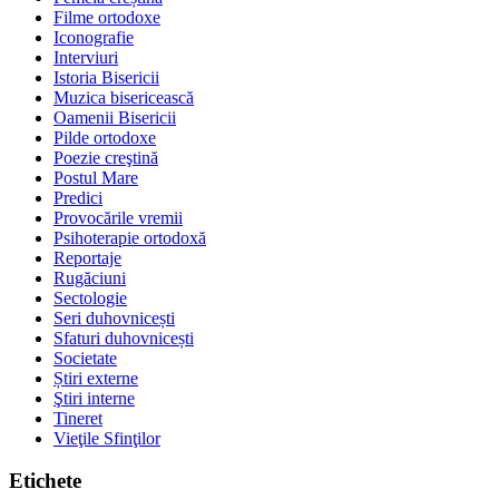
Filme ortodoxe
Iconografie
Interviuri
Istoria Bisericii
Muzica bisericească
Oamenii Bisericii
Pilde ortodoxe
Poezie creştină
Postul Mare
Predici
Provocările vremii
Psihoterapie ortodoxă
Reportaje
Rugăciuni
Sectologie
Seri duhovnicești
Sfaturi duhovnicești
Societate
Știri externe
Ştiri interne
Tineret
Vieţile Sfinţilor
Etichete