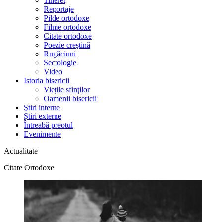
Tineret
Reportaje
Pilde ortodoxe
Filme ortodoxe
Citate ortodoxe
Poezie creştină
Rugăciuni
Sectologie
Video
Istoria bisericii
Vieţile sfinţilor
Oamenii bisericii
Ştiri interne
Știri externe
Întreabă preotul
Evenimente
Actualitate
Citate Ortodoxe