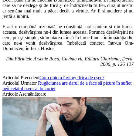
care să ne dezlege şi de frică şi de îndrăzneala trufiei, curajul nostru
ar semăna mai mult a păcat decât a virtute. Ar fi sinucidere şi nu
jertfă a iubirii.
E aci o cumpănă rezemată pe conştiinţă: noi suntem şi din lumea
aceasta, desăvârşirea nu-i din lumea aceasta. Porunca desăvârşirii ne
cere, pur şi simplu, strămutarea - încă în lume fiind - în împărăţia din
care ne-a venit desăvârşirea, îmbrăcată concret, într-un Om-
Dumnezeu, în Iisus Hristos.
Din Părintele Arsenie Boca, Cuvinte vii, Editura Charisma, Deva,
2006, p. 126-127
Articolul Precedent
Cum putem învinge frica de eșec?
Articolul Următor
Rugăciunea are darul de a face să picure în suflet
neîncetatul izvor al bucuriei
Articole Asemănătoare