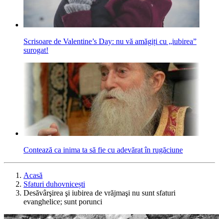
Scrisoare de Valentine’s Day: nu vă amăgiți cu „iubirea”
surogat!
Contează ca inima ta să fie cu adevărat în rugăciune
Acasă
Sfaturi duhovnicești
Desăvârşirea şi iubirea de vrăjmaşi nu sunt sfaturi
evanghelice; sunt porunci