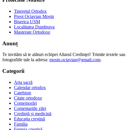
Tineretul Ortodox
Preot Octavian Moșin
Biserica USM
Localitatea Dumbrava
Masterate Ortodoxe
Anunț
Te invităm să te alături echipei Altarul Credinţei! Trimite textele sau
fotografiile tale la adresa:
mosin.octavian@gmail.com
.
Categorii
Arta sacră
Calendar ortodox
Catehism
Citate ortodoxe
Comemorări
Comentariile zilei
Credință și medicină
Educația creștină
Familia
Femeia creștină