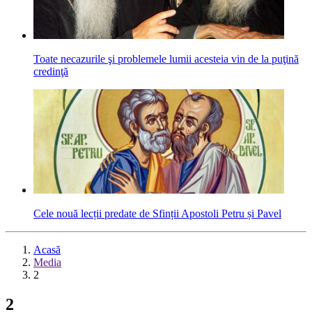
Toate necazurile şi problemele lumii acesteia vin de la puţină
credinţă
Cele nouă lecții predate de Sfinții Apostoli Petru și Pavel
Acasă
Media
2
2