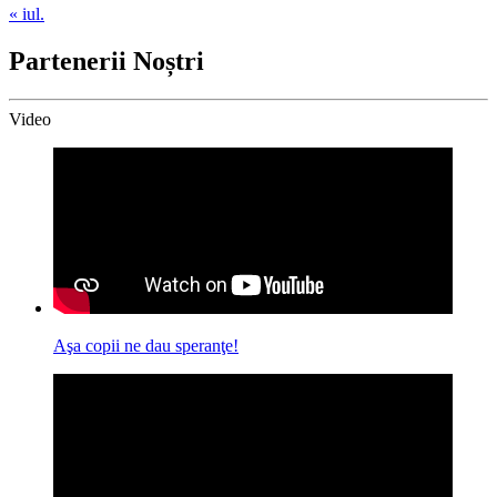
« iul.
Partenerii Noștri
Video
Aşa copii ne dau speranţe!