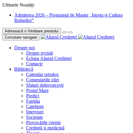
Ultimele Noutăți:
Admiterea 2026 – Programul de Master „Istoria și Cultura
Religiilor”
Adresează o întrebare preotului
Comutare navigare
Despre noi
Despre revistă
Echipa Altarul Credinței
Contacte
Bibliotecă
Calendar ortodox
Comentariile zilei
Sfaturi duhovnicești
Postul Mare
Predici
Familia
Catehism
Interviuri
Societate
Provocările vremii
Credință și medicină