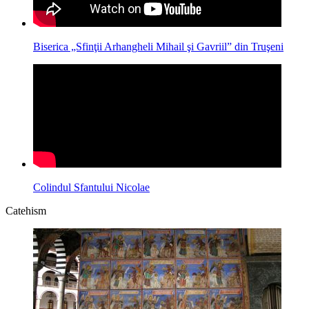
Biserica „Sfinţii Arhangheli Mihail şi Gavriil” din Truşeni
Colindul Sfantului Nicolae
Catehism