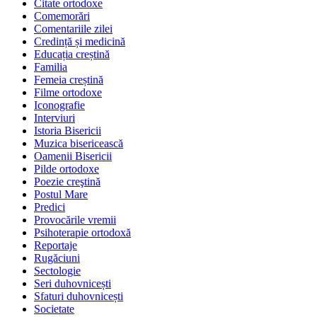
Citate ortodoxe
Comemorări
Comentariile zilei
Credință și medicină
Educația creștină
Familia
Femeia creștină
Filme ortodoxe
Iconografie
Interviuri
Istoria Bisericii
Muzica bisericească
Oamenii Bisericii
Pilde ortodoxe
Poezie creştină
Postul Mare
Predici
Provocările vremii
Psihoterapie ortodoxă
Reportaje
Rugăciuni
Sectologie
Seri duhovnicești
Sfaturi duhovnicești
Societate