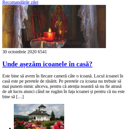
Recomandările zilei
30 octombrie 2020
6541
Unde așezăm icoanele în casă?
Este bine să avem în fiecare cameră câte o icoană. Locul icoanei în
casă este pe peretele de răsărit. Pe peretele cu icoana nu trebuie să
mai punem nimic altceva, pentru că atenția noastră să nu fie atrasă
de alt lucru atunci când ne rugăm în fața icoanei și pentru că nu este
bine să […]