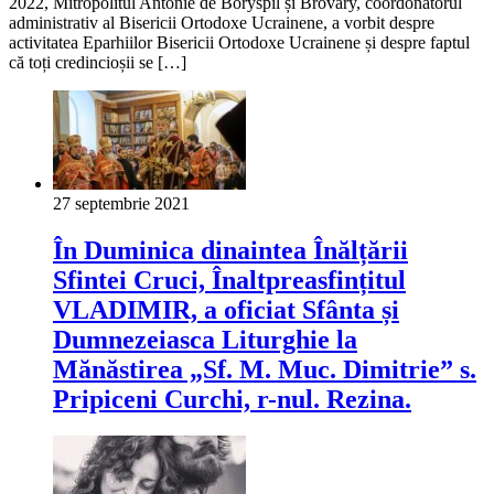
2022, Mitropolitul Antonie de Boryspil și Brovary, coordonatorul
administrativ al Bisericii Ortodoxe Ucrainene, a vorbit despre
activitatea Eparhiilor Bisericii Ortodoxe Ucrainene și despre faptul
că toți credincioșii se […]
27 septembrie 2021
În Duminica dinaintea Înălțării
Sfintei Cruci, Înaltpreasfințitul
VLADIMIR, a oficiat Sfânta și
Dumnezeiasca Liturghie la
Mănăstirea „Sf. M. Muc. Dimitrie” s.
Pripiceni Curchi, r-nul. Rezina.