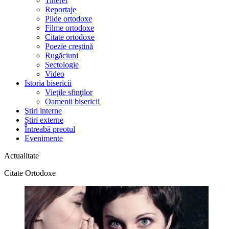
Tineret
Reportaje
Pilde ortodoxe
Filme ortodoxe
Citate ortodoxe
Poezie creştină
Rugăciuni
Sectologie
Video
Istoria bisericii
Vieţile sfinţilor
Oamenii bisericii
Ştiri interne
Știri externe
Întreabă preotul
Evenimente
Actualitate
Citate Ortodoxe