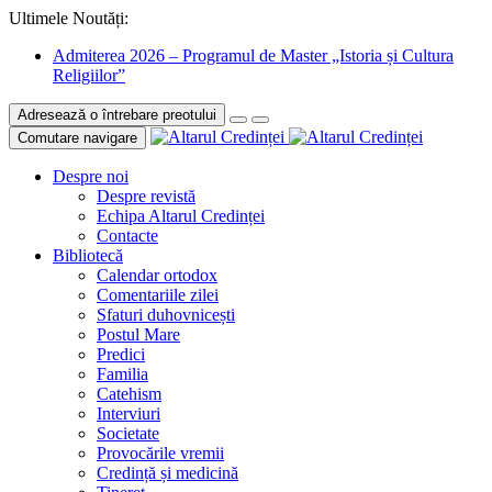
Ultimele Noutăți:
Admiterea 2026 – Programul de Master „Istoria și Cultura
Religiilor”
Adresează o întrebare preotului
Comutare navigare
Despre noi
Despre revistă
Echipa Altarul Credinței
Contacte
Bibliotecă
Calendar ortodox
Comentariile zilei
Sfaturi duhovnicești
Postul Mare
Predici
Familia
Catehism
Interviuri
Societate
Provocările vremii
Credință și medicină