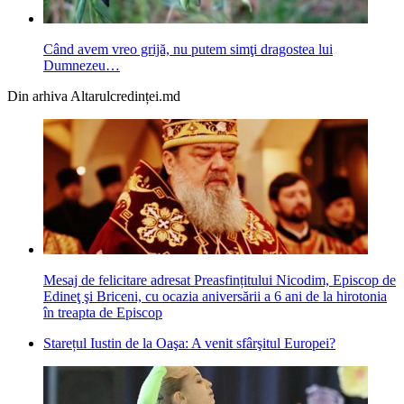
Când avem vreo grijă, nu putem simţi dragostea lui
Dumnezeu…
Din arhiva Altarulcredinței.md
Mesaj de felicitare adresat Preasfințitului Nicodim, Episcop de
Edineţ şi Briceni, cu ocazia aniversării a 6 ani de la hirotonia
în treapta de Episcop
Starețul Iustin de la Oaşa: A venit sfârşitul Europei?