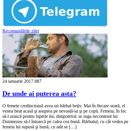
Recomandările zilei
24 ianuarie 2017
887
De unde ai puterea asta?
O femeie credincioasă avea un bărbat beţiv. Mai în fiecare seară, el
venea beat acasă şi asuprea pe nevastă-sa şi pe copii. Femeia, în loc
să-l urască pentru faptele lui, dimpotrivă: se ruga necontenit lui
Dumnezeu să-l întoarcă pe calea cea bună. Bărbatul, cu cât vedea pe
femeia lui supusă şi bună, cu atât se […]