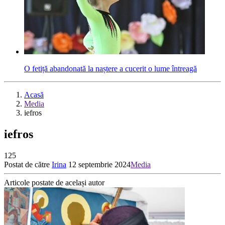
O fetiță abandonată la naștere a cucerit o lume întreagă
Acasă
Media
iefros
iefros
125
Postat de către
Irina
12 septembrie 2024
Media
Articole postate de același autor