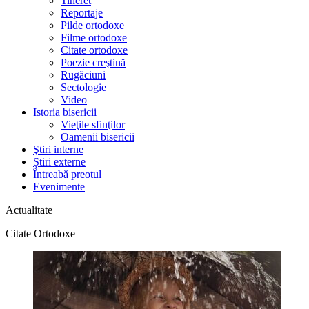
Tineret
Reportaje
Pilde ortodoxe
Filme ortodoxe
Citate ortodoxe
Poezie creştină
Rugăciuni
Sectologie
Video
Istoria bisericii
Vieţile sfinţilor
Oamenii bisericii
Ştiri interne
Știri externe
Întreabă preotul
Evenimente
Actualitate
Citate Ortodoxe