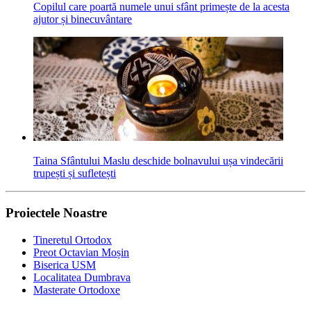
Copilul care poartă numele unui sfânt primește de la acesta
ajutor și binecuvântare
Taina Sfântului Maslu deschide bolnavului ușa vindecării
trupești și sufletești
Proiectele Noastre
Tineretul Ortodox
Preot Octavian Moșin
Biserica USM
Localitatea Dumbrava
Masterate Ortodoxe