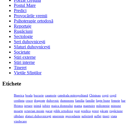
Poezie creştină
Postul Mare
Predici
Provocările vremii
Psihoterapie ortodoxă
Reportaje
Rugăciuni
Sectologie
Seri duhovnicești
Sfaturi duhovnicești
Societate
Știri externe
Ştiri interne
Tineret
Vieţile Sfinţilor
Etichete
Biserica
boala
bucurie
casatorie
catedrala mitropolitană
Chisinau
copii
copil
credinta
cruce
dragoste
duhovnic
dumnezeu
familia
familie
fapte bune
femeie
har
Hristos
iertare
inimă
iubire
maica domnului
mama
mantuire
milostenie
minune
moarte
octavian mosin
pacat
pilde ortodoxe
post
predica
preot
păcate
rugăciune
răbdare
sfaturi duhovnicești
smerenie
spovedanie
suferinţă
suflet
tineri
viata
vindecare