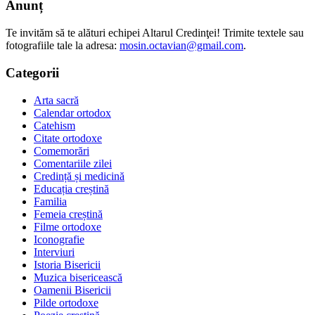
Anunț
Te invităm să te alături echipei Altarul Credinţei! Trimite textele sau
fotografiile tale la adresa:
mosin.octavian@gmail.com
.
Categorii
Arta sacră
Calendar ortodox
Catehism
Citate ortodoxe
Comemorări
Comentariile zilei
Credință și medicină
Educația creștină
Familia
Femeia creștină
Filme ortodoxe
Iconografie
Interviuri
Istoria Bisericii
Muzica bisericească
Oamenii Bisericii
Pilde ortodoxe