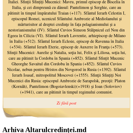
Arhiva Altarulcredinței.md