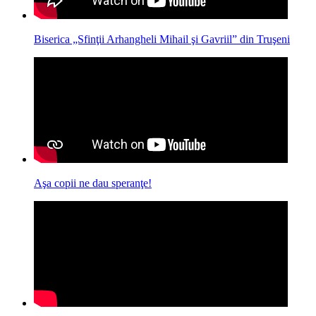
Biserica „Sfinţii Arhangheli Mihail şi Gavriil” din Truşeni
Aşa copii ne dau speranţe!