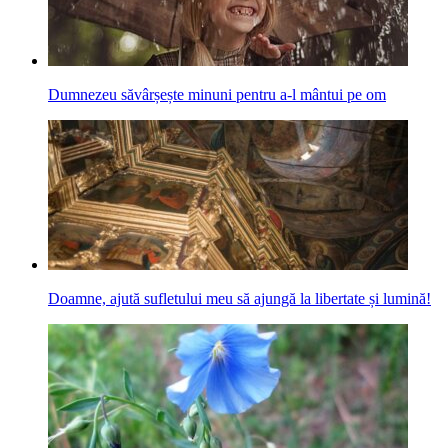
Dumnezeu săvârșește minuni pentru a-l mântui pe om
Doamne, ajută sufletului meu să ajungă la libertate și lumină!