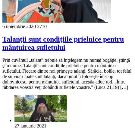
6 noiembrie 2020
3710
Talanţii sunt condiţiile prielnice pentru
mântuirea sufletului
Prin cuvântul „talant” trebuie să înţelegem nu numai bogăţie, ştiinţă
şi renume. Talanţii sunt condiţiile prielnice pentru mântuirea
sufletului. Fiecare dintre noi primeşte talanţi. Sărăcia, bolile, tot felul
de supărări toate sunt talanţi, dacă omul îi foloseşte în scop
duhovnicesc, pentru mântuirea sufletului, aceştia aduc rod. „Întru
răbdarea voastră veţi dobândi sufletele voastre.” (Luca 21,19) […]
27 ianuarie 2021