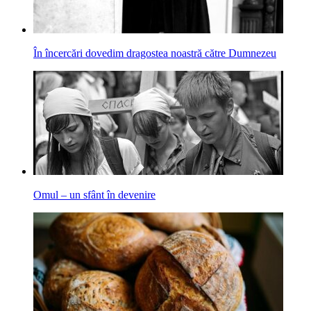
În încercări dovedim dragostea noastră către Dumnezeu
Omul – un sfânt în devenire