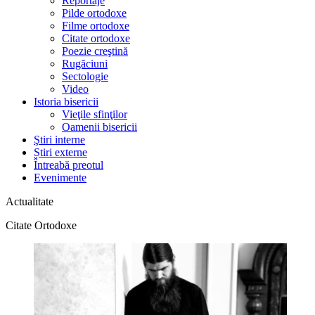
Reportaje
Pilde ortodoxe
Filme ortodoxe
Citate ortodoxe
Poezie creştină
Rugăciuni
Sectologie
Video
Istoria bisericii
Vieţile sfinţilor
Oamenii bisericii
Ştiri interne
Știri externe
Întreabă preotul
Evenimente
Actualitate
Citate Ortodoxe