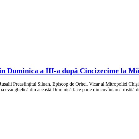
ă în Duminica a III-a după Cincizecime la M
lii Preasfințitul Siluan, Episcop de Orhei, Vicar al Mitropoliei Chișină
pa evanghelică din această Duminică face parte din cuvântarea rostită 