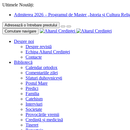
Ultimele Noutăți:
Admiterea 2026 – Programul de Master „Istoria și Cultura Relig
Adresează o întrebare preotului
Comutare navigare
Despre noi
Despre revistă
Echipa Altarul Credinței
Contacte
Bibliotecă
Calendar ortodox
Comentariile zilei
Sfaturi duhovnicești
Postul Mare
Predici
Familia
Catehism
Interviuri
Societate
Provocările vremii
Credință și medicină
Tineret