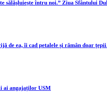
te sălăşluieşte întru noi.” Ziua Sfântului 
ijă de ea, îi cad petalele și rămân doar țep
ii ai angajaților USM