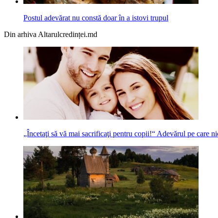
Postul adevărat nu constă doar în a istovi trupul
Din arhiva Altarulcredinței.md
„Încetaţi să vă mai sacrificaţi pentru copii!“ Adevărul pe care n