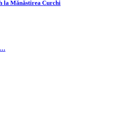
Duh la Mănăstirea Curchi
ii…