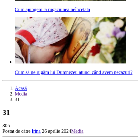
Cum ajungem la rugăciunea neîncetată
Cum să ne rugăm lui Dumnezeu atunci când avem necazuri?
Acasă
Media
31
31
805
Postat de către
Irina
26 aprilie 2024
Media