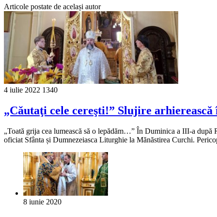
Articole postate de același autor
4 iulie 2022
1340
„Căutaţi cele cereşti!” Slujire arhiereasc
„Toată grija cea lumească să o lepădăm…” În Duminica a III-a după Rusa
oficiat Sfânta și Dumnezeiasca Liturghie la Mănăstirea Curchi. Perico
8 iunie 2020