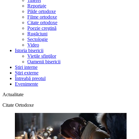
Tineret
Reportaje
Pilde ortodoxe
Filme ortodoxe
Citate ortodoxe
Poezie creştină
Rugăciuni
Sectologie
Video
Istoria bisericii
Vieţile sfinţilor
Oamenii bisericii
Ştiri interne
Știri externe
Întreabă preotul
Evenimente
Actualitate
Citate Ortodoxe