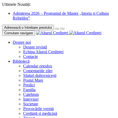
Ultimele Noutăți:
Admiterea 2026 – Programul de Master „Istoria și Cultura
Religiilor”
Adresează o întrebare preotului
Comutare navigare
Despre noi
Despre revistă
Echipa Altarul Credinței
Contacte
Bibliotecă
Calendar ortodox
Comentariile zilei
Sfaturi duhovnicești
Postul Mare
Predici
Familia
Catehism
Interviuri
Societate
Provocările vremii
Credință și medicină