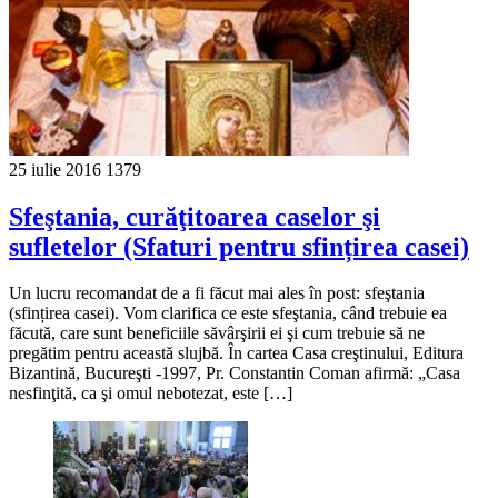
25 iulie 2016
1379
Sfeştania, curăţitoarea caselor şi
sufletelor (Sfaturi pentru sfințirea casei)
Un lucru recomandat de a fi făcut mai ales în post: sfeştania
(sfințirea casei). Vom clarifica ce este sfeştania, când trebuie ea
făcută, care sunt beneficiile săvârşirii ei şi cum trebuie să ne
pregătim pentru această slujbă. În cartea Casa creştinului, Editura
Bizantină, Bucureşti -1997, Pr. Constantin Coman afirmă: „Casa
nesfinţită, ca şi omul nebotezat, este […]