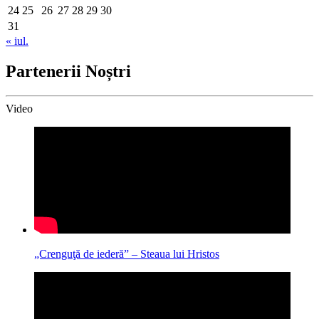
24
25
26
27
28
29
30
31
« iul.
Partenerii Noștri
Video
„Crenguţă de iederă” – Steaua lui Hristos