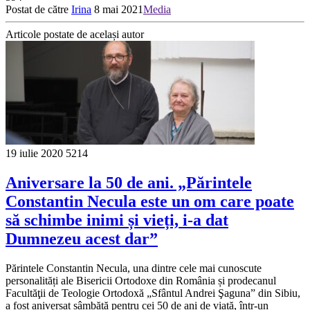
Postat de către
Irina
8 mai 2021
Media
Articole postate de același autor
19 iulie 2020
5214
Aniversare la 50 de ani. „Părintele
Constantin Necula este un om care poate
să schimbe inimi și vieți, i-a dat
Dumnezeu acest dar”
Părintele Constantin Necula, una dintre cele mai cunoscute
personalități ale Bisericii Ortodoxe din România și prodecanul
Facultăţii de Teologie Ortodoxă „Sfântul Andrei Şaguna” din Sibiu,
a fost aniversat sâmbătă pentru cei 50 de ani de viață, într-un