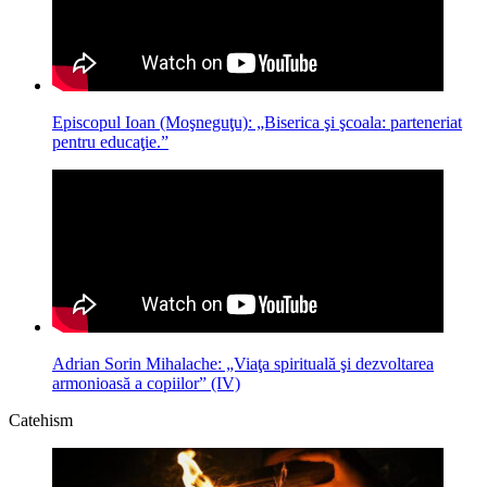
Episcopul Ioan (Moşneguţu): „Biserica şi şcoala: parteneriat
pentru educaţie.”
Adrian Sorin Mihalache: „Viaţa spirituală şi dezvoltarea
armonioasă a copiilor” (IV)
Catehism