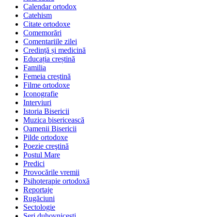
Calendar ortodox
Catehism
Citate ortodoxe
Comemorări
Comentariile zilei
Credință și medicină
Educația creștină
Familia
Femeia creștină
Filme ortodoxe
Iconografie
Interviuri
Istoria Bisericii
Muzica bisericească
Oamenii Bisericii
Pilde ortodoxe
Poezie creştină
Postul Mare
Predici
Provocările vremii
Psihoterapie ortodoxă
Reportaje
Rugăciuni
Sectologie
Seri duhovnicești