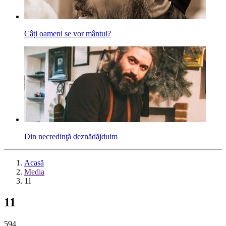
Câți oameni se vor mântui?
Din necredinţă deznădăjduim
Acasă
Media
11
11
594