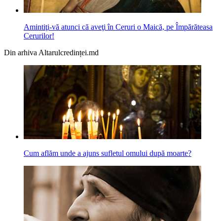
Amintiţi-vă atunci că aveţi în Ceruri o Maică, pe Împărăteasa
Cerurilor!
Din arhiva Altarulcredinței.md
Cum aflăm unde a ajuns sufletul omului după moarte?