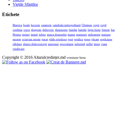
Vieţile Sfinţilor
Etichete
Biserica
boala
bucurie
casatorie
catedrala mitropolitană
Chisinau
copii
copil
credinta
cruce
dragoste
duhovnic
dumnezeu
familia
familie
fapte bune
femeie
har
Hristos
iertare
inimă
iubire
maica domnului
mama
mantuire
milostenie
minune
moarte
octavian mosin
pacat
pilde ortodoxe
post
predica
preot
păcate
rugăciune
răbdare
sfaturi duhovnicești
smerenie
spovedanie
suferinţă
suflet
tineri
viata
vindecare
Copyright © 2016 Altarulcredinței.md
versiune beta