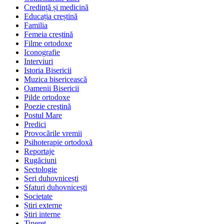
Credință și medicină
Educația creștină
Familia
Femeia creștină
Filme ortodoxe
Iconografie
Interviuri
Istoria Bisericii
Muzica bisericească
Oamenii Bisericii
Pilde ortodoxe
Poezie creştină
Postul Mare
Predici
Provocările vremii
Psihoterapie ortodoxă
Reportaje
Rugăciuni
Sectologie
Seri duhovnicești
Sfaturi duhovnicești
Societate
Știri externe
Ştiri interne
Tineret