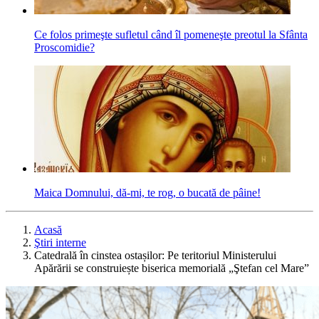
Ce folos primeşte sufletul când îl pomeneşte preotul la Sfânta
Proscomidie?
Maica Domnului, dă-mi, te rog, o bucată de pâine!
Acasă
Ştiri interne
Catedrală în cinstea ostașilor: Pe teritoriul Ministerului
Apărării se construiește biserica memorială „Ştefan cel Mare”