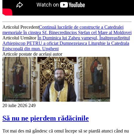
Articolul Precedent
Continuă lucrările de construcție a Catedralei
memoriale în cinstea Sf. Binecredincios Ștefan cel Mare al Moldovei
Articolul Următor
În Duminica lui Zaheu vameșul, Înaltpreasfințitul
Arhiepiscop PETRU a oficiat Dumnezeiasca Liturghie la Catedrala
Episcopală din mun. Ungheni
Articole postate de același autor
20 iulie 2026
249
Să nu ne pierdem rădăcinile
Tot mai des mă gândesc că omul începe să se piardă atunci când nu