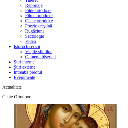
Tineret
Reportaje
Pilde ortodoxe
Filme ortodoxe
Citate ortodoxe
Poezie creştină
Rugăciuni
Sectologie
Video
Istoria bisericii
Vieţile sfinţilor
Oamenii bisericii
Ştiri interne
Știri externe
Întreabă preotul
Evenimente
Actualitate
Citate Ortodoxe