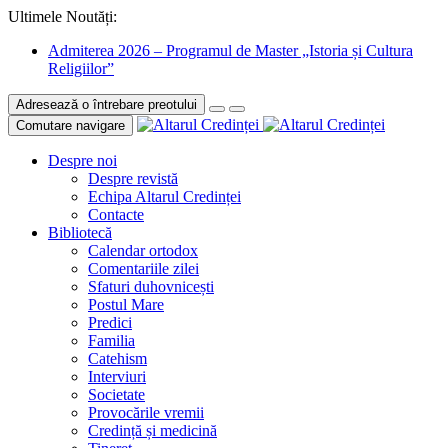
Ultimele Noutăți:
Admiterea 2026 – Programul de Master „Istoria și Cultura
Religiilor”
Adresează o întrebare preotului
Comutare navigare
Despre noi
Despre revistă
Echipa Altarul Credinței
Contacte
Bibliotecă
Calendar ortodox
Comentariile zilei
Sfaturi duhovnicești
Postul Mare
Predici
Familia
Catehism
Interviuri
Societate
Provocările vremii
Credință și medicină