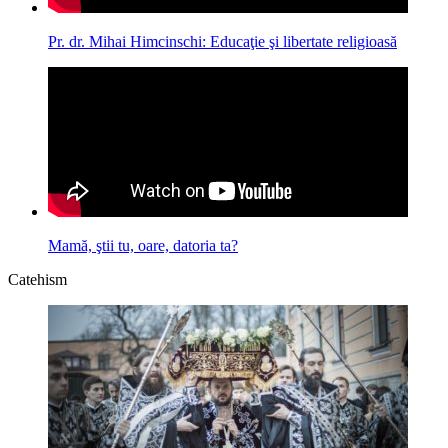
Pr. dr. Mihai Himcinschi: Educaţie şi libertate religioasă
Mamă, ştii tu, oare, datoria ta?
Catehism