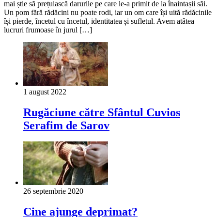
mai știe să prețuiască darurile pe care le-a primit de la înaintașii săi.
Un pom fără rădăcini nu poate rodi, iar un om care își uită rădăcinile
își pierde, încetul cu încetul, identitatea și sufletul. Avem atâtea
lucruri frumoase în jurul […]
1 august 2022
Rugăciune către Sfântul Cuvios
Serafim de Sarov
26 septembrie 2020
Cine ajunge deprimat?