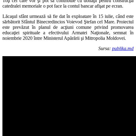
Toţi cei care vor şi pot să contribuie cu donaţii pentru construcţia
catedralei memoriale o pot face la contul bancar afişat pe ecran.
Lăcaşul sfânt urmează să fie dat în exploatare în 15 iulie, când este
sărbătorit Sfântul Binecredincios Voievod Ştefan cel Mare. Proiectul
este prevăzut în planul de acţiuni comune privind promovarea
educaţiei spirituale a efectivului Armatei Naţionale, semnat în
noiembrie 2020 între Ministerul Apărării şi Mitropolia Moldovei.
Sursa:
publika.md