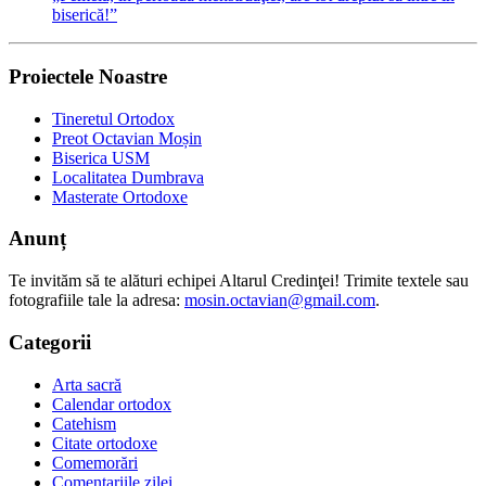
biserică!”
Proiectele Noastre
Tineretul Ortodox
Preot Octavian Moșin
Biserica USM
Localitatea Dumbrava
Masterate Ortodoxe
Anunț
Te invităm să te alături echipei Altarul Credinţei! Trimite textele sau
fotografiile tale la adresa:
mosin.octavian@gmail.com
.
Categorii
Arta sacră
Calendar ortodox
Catehism
Citate ortodoxe
Comemorări
Comentariile zilei