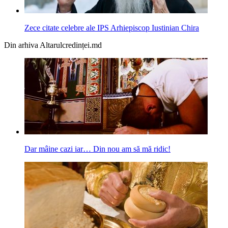
Zece citate celebre ale IPS Arhiepiscop Iustinian Chira
Din arhiva Altarulcredinței.md
Dar mâine cazi iar… Din nou am să mă ridic!