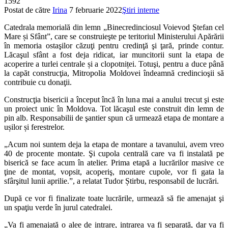
1592
Postat de către
Irina
7 februarie 2022
Ştiri interne
Catedrala memorială din lemn „Binecredinciosul Voievod Ştefan cel
Mare și Sfânt”, care se construieşte pe teritoriul Ministerului Apărării
în memoria ostaşilor căzuţi pentru credinţă şi ţară, prinde contur.
Lăcaşul sfânt a fost deja ridicat, iar muncitorii sunt la etapa de
acoperire a turlei centrale și a clopotniței. Totuşi, pentru a duce până
la capăt construcţia, Mitropolia Moldovei îndeamnă credincioşii să
contribuie cu donaţii.
Construcţia bisericii a început încă în luna mai a anului trecut şi este
un proiect unic în Moldova. Tot lăcaşul este construit din lemn de
pin alb. Responsabilii de şantier spun că urmează etapa de montare a
ușilor și ferestrelor.
„Acum noi suntem deja la etapa de montare a tavanului, avem vreo
40 de procente montate. Şi cupola centrală care va fi instalată pe
biserică se face acum în atelier. Prima etapă a lucrărilor masive ce
ţine de montat, vopsit, acoperiş, montare cupole, vor fi gata la
sfârşitul lunii aprilie.”, a relatat Tudor Știrbu, responsabil de lucrări.
După ce vor fi finalizate toate lucrările, urmează să fie amenajat şi
un spaţiu verde în jurul catedralei.
„Va fi amenajată o alee de intrare, intrarea va fi separată, dar va fi