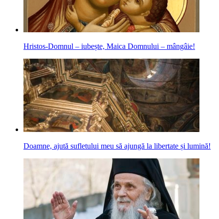
Hristos-Domnul – iubește, Maica Domnului – mângâie!
Doamne, ajută sufletului meu să ajungă la libertate și lumină!