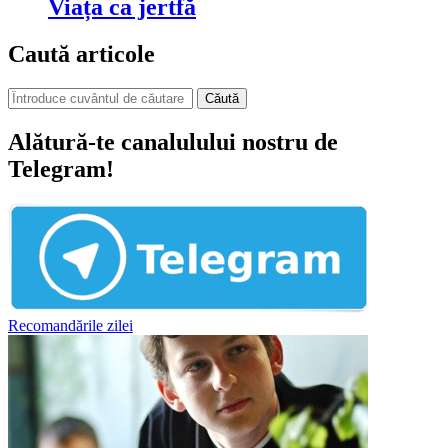
Viața ca jertfă
Caută articole
Căută
Alătură-te canalulului nostru de
Telegram!
Recomandările zilei