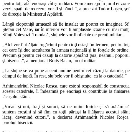
pentru toţi, atât enoriaşi cât şi militari. Vom amenaja în jurul ei zone
verzi, spaţii de recreere, vor fi şi bănci.”, a precizat Tudor Lașcu, şef
de direcţie la Ministerul Apărării.
Lângă clopotniţă urmează să fie instalat un portret cu imaginea Sf.
Ştefan cel Mare, iar în interior vor fi amplasate icoane cu mai mulţi
Sfinți Voievozi. Totodată, slujbele vor fi oficiate de preoţi militari.
„Aici vor fi înălţate rugăciuni pentru toţi ostaşii în termen, pentru toţi
cei care îşi duc ascultarea în armata naţională şi în forţele de ordine.
Precum şi pentru cei căzuţi la datorie apărând ţara, neamul, poporul
şi biserica.”, a menționat Boris Balan, preot militar.
„La slujbe se va pune accent anume pentru cei căzuţi la datorie, pe
câmpul de luptă. În rest, slujbele vor fi obişnuite, ca la o catedrală.”
Arhimandritul Nicolae Roşca, care este şi responsabil de construcţia
acestei catedrale, îi îndeamnă pe enoriaşi să contribuie la finisarea
lăcaşului sfânt.
„Vreau şi noi, fraţi şi surori, să ne unim forţele şi să arătăm că
suntem creştini şi să fim cu toţii părtaşi la înălțarea acestui sfânt
lăcaş, devenind ctitori.”, a declarat Arhimandrit Nicolae Roșca,
parohul bisericii.